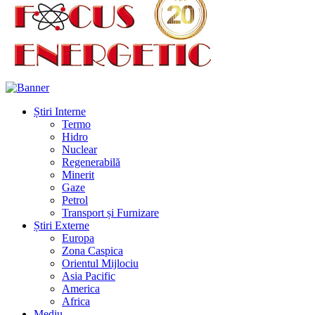
Știri Interne
Termo
Hidro
Nuclear
Regenerabilă
Minerit
Gaze
Petrol
Transport și Furnizare
Știri Externe
Europa
Zona Caspica
Orientul Mijlociu
Asia Pacific
America
Africa
Mediu