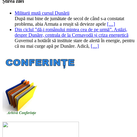
Știrea zilei
Militarii mută cursul Dunării
După mai bine de jumătate de secol de când s-a constatat
problema, abia Armata a reușit să devieze apele
[…]
Din ciclul ”dă-i românului mintea cea de pe urmă”. Astăzi,
despre Dunăre, centrala de la Cernavodă și criza energetică
Guvernul a hotărât să instituie stare de alertă în energie, pentru
că nu mai curge apă pe Dunăre. Adică,
[…]