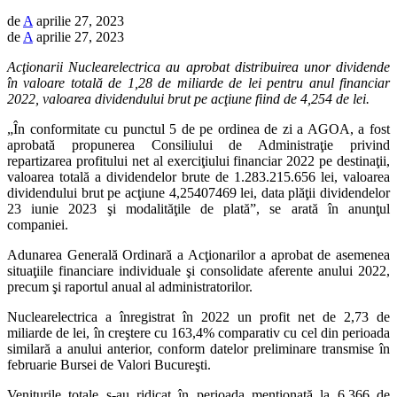
de
A
aprilie 27, 2023
de
A
aprilie 27, 2023
Acţionarii Nuclearelectrica au aprobat distribuirea unor dividende
în valoare totală de 1,28 de miliarde de lei pentru anul financiar
2022, valoarea dividendului brut pe acţiune fiind de 4,254 de lei.
„În conformitate cu punctul 5 de pe ordinea de zi a AGOA, a fost
aprobată propunerea Consiliului de Administraţie privind
repartizarea profitului net al exerciţiului financiar 2022 pe destinaţii,
valoarea totală a dividendelor brute de 1.283.215.656 lei, valoarea
dividendului brut pe acţiune 4,25407469 lei, data plăţii dividendelor
23 iunie 2023 şi modalităţile de plată”, se arată în anunţul
companiei.
Adunarea Generală Ordinară a Acţionarilor a aprobat de asemenea
situaţiile financiare individuale şi consolidate aferente anului 2022,
precum şi raportul anual al administratorilor.
Nuclearelectrica a înregistrat în 2022 un profit net de 2,73 de
miliarde de lei, în creştere cu 163,4% comparativ cu cel din perioada
similară a anului anterior, conform datelor preliminare transmise în
februarie Bursei de Valori Bucureşti.
Veniturile totale s-au ridicat în perioada menţionată la 6,366 de