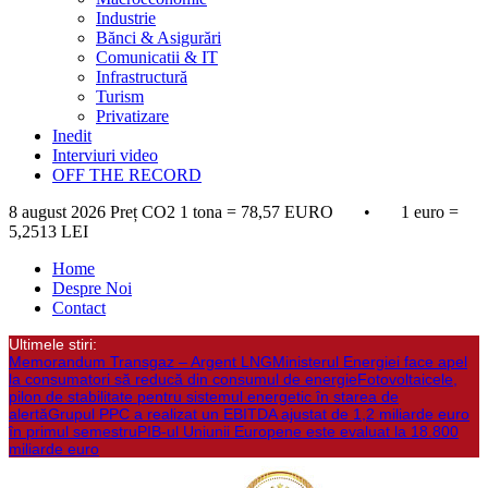
Industrie
Bănci & Asigurări
Comunicatii & IT
Infrastructură
Turism
Privatizare
Inedit
Interviuri video
OFF THE RECORD
8 august 2026
Preț CO2 1 tona = 78,57 EURO • 1 euro =
5,2513 LEI
Home
Despre Noi
Contact
Ultimele stiri:
Memorandum Transgaz – Argent LNG
Ministerul Energiei face apel
la consumatori să reducă din consumul de energie
Fotovoltaicele,
pilon de stabilitate pentru sistemul energetic în starea de
alertă
Grupul PPC a realizat un EBITDA ajustat de 1,2 miliarde euro
în primul semestru
PIB-ul Uniunii Europene este evaluat la 18.800
miliarde euro