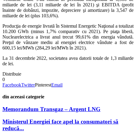
miliarde de lei (3,11 miliarde de lei în 2021) şi EBITDA (profit
înainte de dobânzi, impozite, depreciere şi amortizare) la 3,547 de
miliarde de lei (plus 103,6%).
Producţia de energie livrată în Sistemul Energetic Naţional a totalizat
10.200 GWh (minus 1,7% comparativ cu 2021). Pe piaţa liberă,
Nuclearelectrica a livrat anul trecut 99,61% din energia vândută.
Preţul de vânzare mediu al energiei electrice vândute a fost de
600,15 lei/MWh (284,29 lei/MWh în 2021).
La 31 decembrie 2022, societatea avea datorii totale de 1,3 miliarde
de lei.
Distribuie
0
Facebook
Twitter
Pinterest
Email
din aceeasi categorie
Memorandum Transgaz – Argent LNG
Ministerul Energiei face apel la consumatori să
reducă...