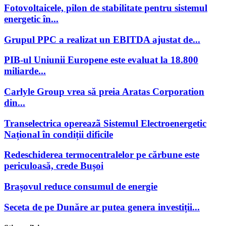
Fotovoltaicele, pilon de stabilitate pentru sistemul
energetic în...
Grupul PPC a realizat un EBITDA ajustat de...
PIB-ul Uniunii Europene este evaluat la 18.800
miliarde...
Carlyle Group vrea să preia Aratas Corporation
din...
Transelectrica opereazã Sistemul Electroenergetic
Național în condiții dificile
Redeschiderea termocentralelor pe cărbune este
periculoasă, crede Bușoi
Brașovul reduce consumul de energie
Seceta de pe Dunăre ar putea genera investiții...