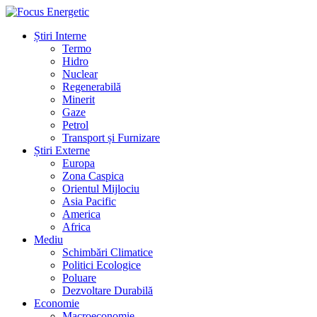
Știri Interne
Termo
Hidro
Nuclear
Regenerabilă
Minerit
Gaze
Petrol
Transport și Furnizare
Știri Externe
Europa
Zona Caspica
Orientul Mijlociu
Asia Pacific
America
Africa
Mediu
Schimbări Climatice
Politici Ecologice
Poluare
Dezvoltare Durabilă
Economie
Macroeconomie