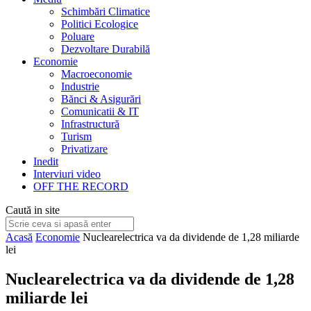
Schimbări Climatice
Politici Ecologice
Poluare
Dezvoltare Durabilă
Economie
Macroeconomie
Industrie
Bănci & Asigurări
Comunicatii & IT
Infrastructură
Turism
Privatizare
Inedit
Interviuri video
OFF THE RECORD
Caută in site
Acasă
Economie
Nuclearelectrica va da dividende de 1,28 miliarde
lei
Nuclearelectrica va da dividende de 1,28
miliarde lei