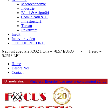
Macroeconomie
Industrie
Bănci & Asigurări
Comunicatii & IT
Infrastructură
Turism
Privatizare
Inedit
Interviuri video
OFF THE RECORD
6 august 2026
Preț CO2 1 tona = 78,57 EURO • 1 euro =
5,2513 LEI
Home
Despre Noi
Contact
Ultimele stiri:
Ministerul Energiei face apel la consumatori să re