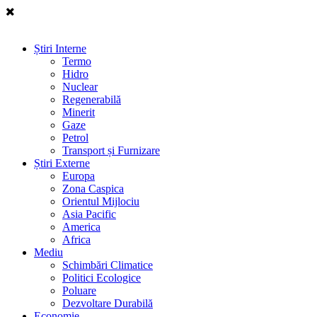
Știri Interne
Termo
Hidro
Nuclear
Regenerabilă
Minerit
Gaze
Petrol
Transport și Furnizare
Știri Externe
Europa
Zona Caspica
Orientul Mijlociu
Asia Pacific
America
Africa
Mediu
Schimbări Climatice
Politici Ecologice
Poluare
Dezvoltare Durabilă
Economie