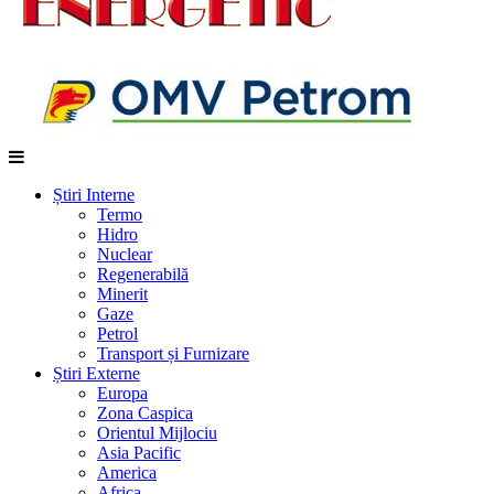
Știri Interne
Termo
Hidro
Nuclear
Regenerabilă
Minerit
Gaze
Petrol
Transport și Furnizare
Știri Externe
Europa
Zona Caspica
Orientul Mijlociu
Asia Pacific
America
Africa