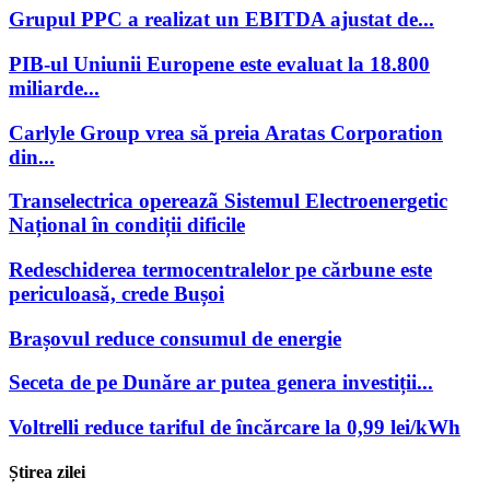
Grupul PPC a realizat un EBITDA ajustat de...
PIB-ul Uniunii Europene este evaluat la 18.800
miliarde...
Carlyle Group vrea să preia Aratas Corporation
din...
Transelectrica opereazã Sistemul Electroenergetic
Național în condiții dificile
Redeschiderea termocentralelor pe cărbune este
periculoasă, crede Bușoi
Brașovul reduce consumul de energie
Seceta de pe Dunăre ar putea genera investiții...
Voltrelli reduce tariful de încărcare la 0,99 lei/kWh
Știrea zilei