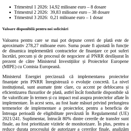
Trimestrul 1 2026: 14,92 milioane euro – 8 dosare
Trimestrul 2 2026: 39,83 milioane euro – 38 dosare
Trimestrul 3 2026: 0,21 milioane euro – 1 dosar
Valoare disponibilă pentru noi solicitări
Valoarea pentru care se mai pot depune cereri de plată este de
aproximativ 278,27 milioane euro. Suma poate fi ajustată în funcție
de dinamica implementării contractelor de finanțare ce pot suferi
încetări, precum și de procesul de negociere al PNRR desfășurat în
prezent de către Ministerul Investițiilor și Proiectelor Europene
(MIPE) cu Comisia Europeană.
Ministerul Energiei precizează că implementarea proiectelor
finanțate prin PNRR înregistrează o evoluție concretă. La nivel
instituțional, sunt asumate ținte clare, cu accent pe deblocarea și
eficientizarea fluxurilor de plată, astfel încât fondurile disponibile să
fie valorificate în termen și cu impact real asupra proiectelor aflate în
implementare. În acest sens, au fost luate măsuri privind prelungirea
termenelor de implementare a proiectelor, pentru a beneficia de
întreaga perioadă de eligibilitate prevăzută în Regulamentul (UE)
2021/241. Suplimentar, întrucât 80% dintre cererile de transfer sunt
finale, au fost prioritizate vizitele de monitorizare. În plus, pentru a
reduce durata procesului de autorizare a cererilor finale, analizăm