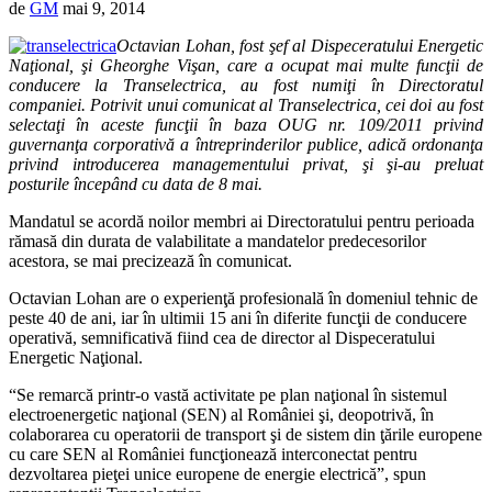
de
GM
mai 9, 2014
Octavian Lohan, fost şef al Dispeceratului Energetic
Naţional, şi Gheorghe Vişan, care a ocupat mai multe funcţii de
conducere la Transelectrica, au fost numiţi în Directoratul
companiei. Potrivit unui comunicat al Transelectrica, cei doi au fost
selectaţi în aceste funcţii în baza OUG nr. 109/2011 privind
guvernanţa corporativă a întreprinderilor publice, adică ordonanţa
privind introducerea managementului privat, şi şi-au preluat
posturile începând cu data de 8 mai.
Mandatul se acordă noilor membri ai Directoratului pentru perioada
rămasă din durata de valabilitate a mandatelor predecesorilor
acestora, se mai precizează în comunicat.
Octavian Lohan are o experienţă profesională în domeniul tehnic de
peste 40 de ani, iar în ultimii 15 ani în diferite funcţii de conducere
operativă, semnificativă fiind cea de director al Dispeceratului
Energetic Naţional.
“Se remarcă printr-o vastă activitate pe plan naţional în sistemul
electroenergetic naţional (SEN) al României şi, deopotrivă, în
colaborarea cu operatorii de transport şi de sistem din ţările europene
cu care SEN al României funcţionează interconectat pentru
dezvoltarea pieţei unice europene de energie electrică”, spun