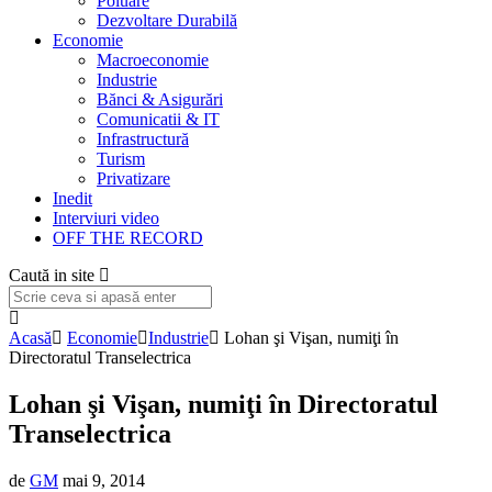
Poluare
Dezvoltare Durabilă
Economie
Macroeconomie
Industrie
Bănci & Asigurări
Comunicatii & IT
Infrastructură
Turism
Privatizare
Inedit
Interviuri video
OFF THE RECORD
Caută in site
Acasă
Economie
Industrie
Lohan şi Vişan, numiţi în
Directoratul Transelectrica
Lohan şi Vişan, numiţi în Directoratul
Transelectrica
de
GM
mai 9, 2014