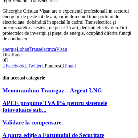
reprezentanţii Transelectrica.
Gheorghe Cristian Vişan are o experienţă profesională în sectorul
energetic de peste 24 de ani, iar în domeniul transportului de
electricitate, dobândită în special în cadrul Transelectrica şi
precursoarelor acesteia, de peste 15 ani, dedicaţi efectiv derulării
proiectelor de investiţii şi pieţei de energie, ocupând diferite funcţii
de conducere.
energie
Lohan
Transelectrica
Visan
Distribuie
0
Facebook
Twitter
Pinterest
Email
din aceeasi categorie
Memorandum Transgaz – Argent LNG
APCE propune TVA 0% pentru sistemele
fotovoltaice sub...
Validare la compensare
A patra ediție a Forumului de Securitate