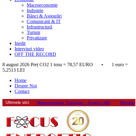
Macroeconomie
Industrie
Bănci & Asigurări
Comunicatii & IT
Infrastructură
Turism
Privatizare
Inedit
Interviuri video
OFF THE RECORD
8 august 2026
Preț CO2 1 tona = 78,57 EURO • 1 euro =
5,2513 LEI
Home
Despre Noi
Contact
Ultimele stiri:
Memorandum Transgaz – Argent LNG
Minister