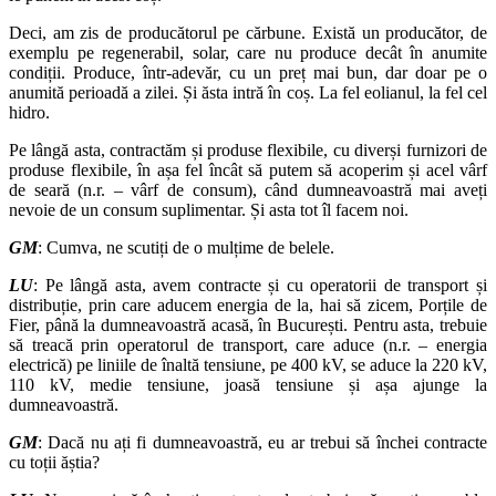
Deci, am zis de producătorul pe cărbune. Există un producător, de
exemplu pe regenerabil, solar, care nu produce decât în anumite
condiții. Produce, într-adevăr, cu un preț mai bun, dar doar pe o
anumită perioadă a zilei. Și ăsta intră în coș. La fel eolianul, la fel cel
hidro.
Pe lângă asta, contractăm și produse flexibile, cu diverși furnizori de
produse flexibile, în așa fel încât să putem să acoperim și acel vârf
de seară (n.r. – vârf de consum), când dumneavoastră mai aveți
nevoie de un consum suplimentar. Și asta tot îl facem noi.
GM
: Cumva, ne scutiți de o mulțime de belele.
LU
: Pe lângă asta, avem contracte și cu operatorii de transport și
distribuție, prin care aducem energia de la, hai să zicem, Porțile de
Fier, până la dumneavoastră acasă, în București. Pentru asta, trebuie
să treacă prin operatorul de transport, care aduce (n.r. – energia
electrică) pe liniile de înaltă tensiune, pe 400 kV, se aduce la 220 kV,
110 kV, medie tensiune, joasă tensiune și așa ajunge la
dumneavoastră.
GM
: Dacă nu ați fi dumneavoastră, eu ar trebui să închei contracte
cu toții ăștia?