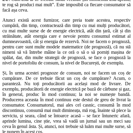
te rog să produci mai mult”. Este imposibil ca fiecare consumator să
facă așa ceva.
Atunci există acest furnizor, care preia toate acestea, respectiv
cumpără, din timp, contractează din timp cu mai mulți producători,
cu mai multe surse de de energie electrică, atât din țară, cât și din
străinătate, atât energia care e nevoie pentru consumul estimat al
dumneavoastră, cât și energia de rezervă. Noi ne facem o prognoză,
pentru care sunt multe modele matematice (de prognoză), că nu stă
nimeni să vă întrebe mâine la ce oră o să o să porniți mașina de
spălat, dar, din multe strategii de prognoză, se face o prognoză la
nivel de portofoliu de consum, la nivel de București, de exemplu.
Și, în urma acestei prognoze de consum, noi ne facem un coș de
cumpărare. De ce trebuie făcut un coș de cumpărare? Acum, o
paranteză. Nu toți producătorii au același mod de livrare. De
exemplu, producătorii de energie electrică pe bază de cărbune și gaz,
în general, produc în mod continuu; la noi se numește bandă.
Producerea aceasta în mod continuu este destul de greu de livrat la
consumator. Consumatorul, mai ales cel casnic, consumă în mod
discontinuu, consumă mai mult dimineața, mă rog, înainte să plece la
serviciu, și seara, când se întoarce acasă – se face întuneric afară,
aprinde lumina, cine știe, vrea să vadă un jurnal sau un meci sau
ceva în genul ăsta. Și, atunci, noi trebuie să luăm mai multe surse, să
le punem în acest coș.