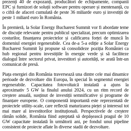
prezenți 40 de expozanți, producători de echipamente, companii
EPC și furnizori de soluții software pentru operare și mentenanță, cu
o cifră de afaceri cumulată de peste 36 miliarde euro și investiții de
peste 1 miliard euro în România.
În premieră, la Solar Energy Bucharest Summit vor fi abordate teme
de discuție relevante pentru publicul specializat, precum optimizarea
costurilor, finanțarea proiectelor și calificarea forței de muncă în
domeniul energiei regenerabile. Cea de-a 5-a ediție a Solar Energy
Bucharest Summit își propune să consolideze poziția României ca
hub regional pentru investițiile în energie verde și să faciliteze
dialogul între sectorul privat, investitori și autorități, se arată într-un
comunicat de presă.
Piața energiei din România traversează una dintre cele mai dinamice
perioade de dezvoltare din Europa, în special în segmentul energiei
regenerabile. Capacitatea fotovoltaică instalată a ajuns la
aproximativ 5 GW la finalul anului 2024, cu un ritm record de
creștere anuală, susținut de investiții semnificative și programe de
finanțare europene. O componentă importantă este reprezentată de
proiectele utility-scale, care reflectă maturizarea pieței și interesul tot
mai mare al investitorilor instituționali. Perspectivele de creștere
rămân solide, România fiind așteptată să depășească pragul de 10
GW capacitate instalată în următorii ani, pe fondul unui pipeline
consistent de proiecte aflate în diverse stadii de dezvoltare.