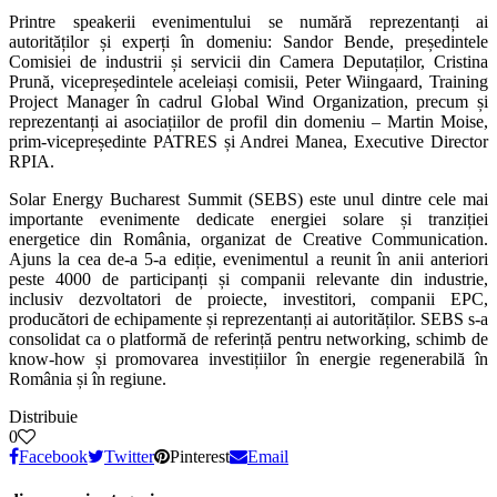
Printre speakerii evenimentului se numără reprezentanți ai
autorităților și experți în domeniu: Sandor Bende, președintele
Comisiei de industrii și servicii din Camera Deputaților, Cristina
Prună, vicepreședintele aceleiași comisii, Peter Wiingaard, Training
Project Manager în cadrul Global Wind Organization, precum și
reprezentanți ai asociațiilor de profil din domeniu – Martin Moise,
prim-vicepreședinte PATRES și Andrei Manea, Executive Director
RPIA.
Solar Energy Bucharest Summit (SEBS) este unul dintre cele mai
importante evenimente dedicate energiei solare și tranziției
energetice din România, organizat de Creative Communication.
Ajuns la cea de-a 5-a ediție, evenimentul a reunit în anii anteriori
peste 4000 de participanți și companii relevante din industrie,
inclusiv dezvoltatori de proiecte, investitori, companii EPC,
producători de echipamente și reprezentanți ai autorităților. SEBS s-a
consolidat ca o platformă de referință pentru networking, schimb de
know-how și promovarea investițiilor în energie regenerabilă în
România și în regiune.
Distribuie
0
Facebook
Twitter
Pinterest
Email