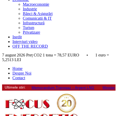
Macroeconomie
Industrie
Bănci & Asigurări
Comunicatii & IT
Infrastructură
Turism
Privatizare
Inedit
Interviuri video
OFF THE RECORD
7 august 2026
Preț CO2 1 tona = 78,57 EURO • 1 euro =
5,2513 LEI
Home
Despre Noi
Contact
Ultimele stiri:
Memorandum Transgaz – Argent LNG
Minister