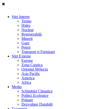
Știri Interne
Termo
Hidro
Nuclear
Regenerabilă
Minerit
Gaze
Petrol
Transport și Furnizare
Știri Externe
Europa
Zona Caspica
Orientul Mijlociu
Asia Pacific
America
Africa
Mediu
Schimbări Climatice
Politici Ecologice
Poluare
Dezvoltare Durabilă
Economie