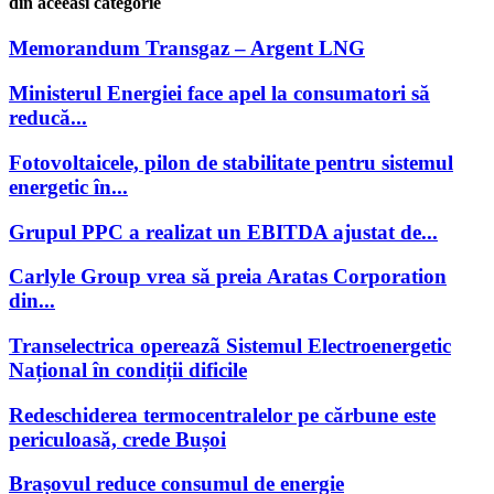
din aceeasi categorie
Memorandum Transgaz – Argent LNG
Ministerul Energiei face apel la consumatori să
reducă...
Fotovoltaicele, pilon de stabilitate pentru sistemul
energetic în...
Grupul PPC a realizat un EBITDA ajustat de...
Carlyle Group vrea să preia Aratas Corporation
din...
Transelectrica opereazã Sistemul Electroenergetic
Național în condiții dificile
Redeschiderea termocentralelor pe cărbune este
periculoasă, crede Bușoi
Brașovul reduce consumul de energie