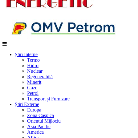
Știri Interne
Termo
Hidro
Nuclear
Regenerabilă
Minerit
Gaze
Petrol
Transport și Furnizare
Știri Externe
Europa
Zona Caspica
Orientul Mijlociu
Asia Pacific
America
Africa