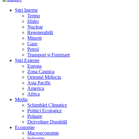
Știri Interne
Termo
Hidro
Nuclear
Regenerabilă
Minerit
Gaze
Petrol
Transport și Furnizare
Știri Externe
Europa
Zona Caspica
Orientul Mijlociu
Asia Pacific
America
Africa
Mediu
Schimbări Climatice
Politici Ecologice
Poluare
Dezvoltare Durabilă
Economie
Macroeconomie
Industrie