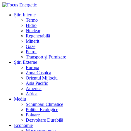
Știri Interne
Termo
Hidro
Nuclear
Regenerabilă
Minerit
Gaze
Petrol
Transport și Furnizare
Știri Externe
Europa
Zona Caspica
Orientul Mijlociu
Asia Pacific
America
Africa
Mediu
Schimbări Climatice
Politici Ecologice
Poluare
Dezvoltare Durabilă
Economie
Macroeconomie