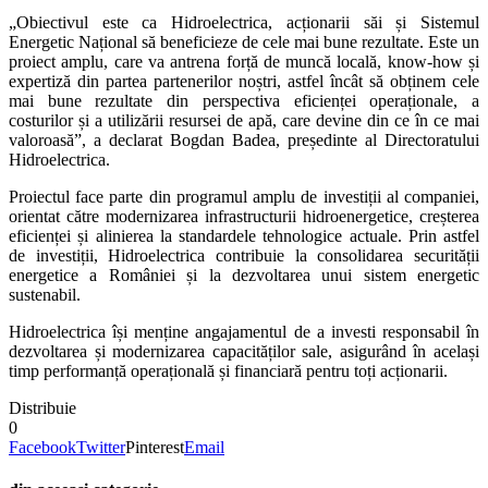
„Obiectivul este ca Hidroelectrica, acționarii săi și Sistemul
Energetic Național să beneficieze de cele mai bune rezultate. Este un
proiect amplu, care va antrena forță de muncă locală, know-how și
expertiză din partea partenerilor noștri, astfel încât să obținem cele
mai bune rezultate din perspectiva eficienței operaționale, a
costurilor și a utilizării resursei de apă, care devine din ce în ce mai
valoroasă”, a declarat Bogdan Badea, președinte al Directoratului
Hidroelectrica.
Proiectul face parte din programul amplu de investiții al companiei,
orientat către modernizarea infrastructurii hidroenergetice, creșterea
eficienței și alinierea la standardele tehnologice actuale. Prin astfel
de investiții, Hidroelectrica contribuie la consolidarea securității
energetice a României și la dezvoltarea unui sistem energetic
sustenabil.
Hidroelectrica își menține angajamentul de a investi responsabil în
dezvoltarea și modernizarea capacităților sale, asigurând în același
timp performanță operațională și financiară pentru toți acționarii.
Distribuie
0
Facebook
Twitter
Pinterest
Email