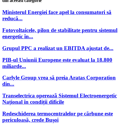
din aceeasi categorie
Ministerul Energiei face apel la consumatori să
reducă...
Fotovoltaicele, pilon de stabilitate pentru sistemul
energetic în...
Grupul PPC a realizat un EBITDA ajustat de...
PIB-ul Uniunii Europene este evaluat la 18.800
miliarde...
Carlyle Group vrea să preia Aratas Corporation
din...
Transelectrica opereazã Sistemul Electroenergetic
Național în condiții dificile
Redeschiderea termocentralelor pe cărbune este
periculoasă, crede Bușoi