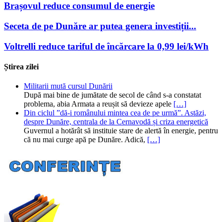
Brașovul reduce consumul de energie
Seceta de pe Dunăre ar putea genera investiții...
Voltrelli reduce tariful de încărcare la 0,99 lei/kWh
Știrea zilei
Militarii mută cursul Dunării
După mai bine de jumătate de secol de când s-a constatat
problema, abia Armata a reușit să devieze apele
[…]
Din ciclul ”dă-i românului mintea cea de pe urmă”. Astăzi,
despre Dunăre, centrala de la Cernavodă și criza energetică
Guvernul a hotărât să instituie stare de alertă în energie, pentru
că nu mai curge apă pe Dunăre. Adică,
[…]