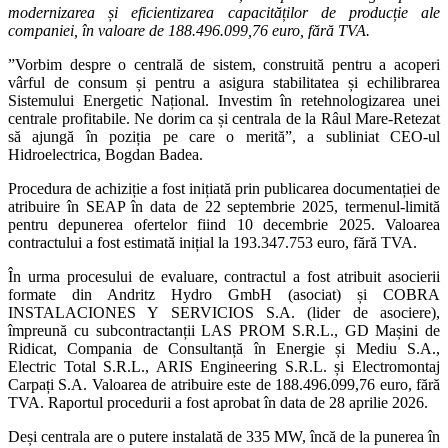
modernizarea și eficientizarea capacităților de producție ale
companiei, în valoare de 188.496.099,76 euro, fără TVA.
”Vorbim despre o centrală de sistem, construită pentru a acoperi
vârful de consum și pentru a asigura stabilitatea și echilibrarea
Sistemului Energetic Național. Investim în retehnologizarea unei
centrale profitabile. Ne dorim ca și centrala de la Râul Mare-Retezat
să ajungă în poziția pe care o merită”, a subliniat CEO-ul
Hidroelectrica, Bogdan Badea.
Procedura de achiziție a fost inițiată prin publicarea documentației de
atribuire în SEAP în data de 22 septembrie 2025, termenul-limită
pentru depunerea ofertelor fiind 10 decembrie 2025. Valoarea
contractului a fost estimată inițial la 193.347.753 euro, fără TVA.
În urma procesului de evaluare, contractul a fost atribuit asocierii
formate din Andritz Hydro GmbH (asociat) și COBRA
INSTALACIONES Y SERVICIOS S.A. (lider de asociere),
împreună cu subcontractanții LAS PROM S.R.L., GD Mașini de
Ridicat, Compania de Consultanță în Energie și Mediu S.A.,
Electric Total S.R.L., ARIS Engineering S.R.L. și Electromontaj
Carpați S.A. Valoarea de atribuire este de 188.496.099,76 euro, fără
TVA. Raportul procedurii a fost aprobat în data de 28 aprilie 2026.
Deși centrala are o putere instalată de 335 MW, încă de la punerea în