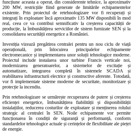
funcțiune aceasta a operat, din considerente tehnice, la aproximativ
200 MW, restricțiile fiind generate de limitările echipamentelor
existente. Prin proiectul de retehnologizare vor fi recuperați și
integrați în exploatare încă aproximativ 135 MW disponibili în mod
real, ceea ce va contribui semnificativ la creșterea capacității de
producție, la îmbunătățirea serviciilor de sistem furnizate SEN și la
consolidarea securității energetice a României.
Investiția vizează pregătirea centralei pentru un nou ciclu de viață
operațională, prin înlocuirea principalelor echipamente
electromecanice și implementarea unor soluții tehnologice moderne.
Proiectul include instalarea unor turbine Francis verticale noi,
modernizarea generatoarelor, a sistemelor de excitație și
automatizare, integrarea completă în sistemele SCADA și
reabilitarea infrastructurii electrice și constructive aferente. Totodată,
vor fi implementate sisteme moderne de securitate, monitorizare și
protecție la incendiu.
Prin retehnologizare se urmărește recuperarea de putere și creșterea
eficienței energetice, îmbunătățirea fiabilității și disponibilității
instalațiilor, reducerea costurilor de exploatare și menținerea rolului
strategic al centralei în SEN. Noile echipamente vor permite
funcționarea în condiții de siguranță și performanță, conform
standardelor tehnologice actuale și cerințelor de flexibilitate ale pieței
de energie.