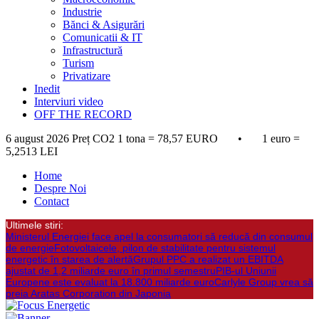
Industrie
Bănci & Asigurări
Comunicatii & IT
Infrastructură
Turism
Privatizare
Inedit
Interviuri video
OFF THE RECORD
6 august 2026
Preț CO2 1 tona = 78,57 EURO • 1 euro =
5,2513 LEI
Home
Despre Noi
Contact
Ultimele stiri:
Ministerul Energiei face apel la consumatori să reducă din consumul
de energie
Fotovoltaicele, pilon de stabilitate pentru sistemul
energetic în starea de alertă
Grupul PPC a realizat un EBITDA
ajustat de 1,2 miliarde euro în primul semestru
PIB-ul Uniunii
Europene este evaluat la 18.800 miliarde euro
Carlyle Group vrea să
preia Aratas Corporation din Japonia