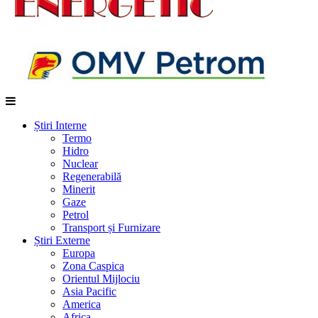
Știri Interne
Termo
Hidro
Nuclear
Regenerabilă
Minerit
Gaze
Petrol
Transport și Furnizare
Știri Externe
Europa
Zona Caspica
Orientul Mijlociu
Asia Pacific
America
Africa