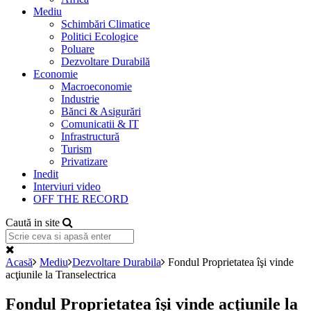
Mediu
Schimbări Climatice
Politici Ecologice
Poluare
Dezvoltare Durabilă
Economie
Macroeconomie
Industrie
Bănci & Asigurări
Comunicatii & IT
Infrastructură
Turism
Privatizare
Inedit
Interviuri video
OFF THE RECORD
Caută in site
Acasă
Mediu
Dezvoltare Durabila
Fondul Proprietatea îşi vinde
acţiunile la Transelectrica
Fondul Proprietatea îşi vinde acţiunile la