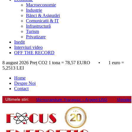
Macroeconomie
Industrie
Bănci & Asigurări
Comunicatii & IT
Infrastructură
Turism
Privatizare
Inedit
Interviuri video
OFF THE RECORD
8 august 2026
Preț CO2 1 tona = 78,57 EURO • 1 euro =
5,2513 LEI
Home
Despre Noi
Contact
Ultimele stiri:
Memorandum Transgaz – Argent LNG
Minister