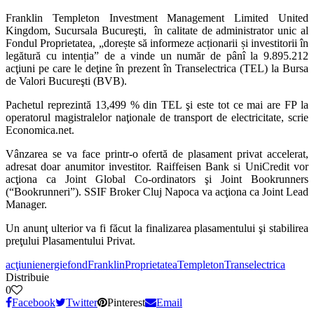
Franklin Templeton Investment Management Limited United
Kingdom, Sucursala Bucureşti, în calitate de administrator unic al
Fondul Proprietatea, „dorește să informeze acționarii și investitorii în
legătură cu intenția” de a vinde un număr de pânî la 9.895.212
acţiuni pe care le deţine în prezent în Transelectrica (TEL) la Bursa
de Valori Bucureşti (BVB).
Pachetul reprezintă 13,499 % din TEL şi este tot ce mai are FP la
operatorul magistralelor naţionale de transport de electricitate, scrie
Economica.net.
Vânzarea se va face printr-o ofertă de plasament privat accelerat,
adresat doar anumitor investitor. Raiffeisen Bank si UniCredit vor
acţiona ca Joint Global Co-ordinators şi Joint Bookrunners
(“Bookrunneri”). SSIF Broker Cluj Napoca va acţiona ca Joint Lead
Manager.
Un anunţ ulterior va fi făcut la finalizarea plasamentului şi stabilirea
preţului Plasamentului Privat.
acţiuni
energie
fond
Franklin
Proprietatea
Templeton
Transelectrica
Distribuie
0
Facebook
Twitter
Pinterest
Email