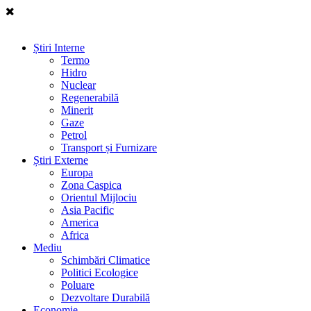
Știri Interne
Termo
Hidro
Nuclear
Regenerabilă
Minerit
Gaze
Petrol
Transport și Furnizare
Știri Externe
Europa
Zona Caspica
Orientul Mijlociu
Asia Pacific
America
Africa
Mediu
Schimbări Climatice
Politici Ecologice
Poluare
Dezvoltare Durabilă
Economie