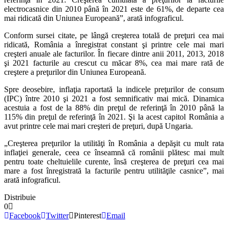
electrocasnice din 2010 până în 2021 este de 61%, de departe cea
mai ridicată din Uniunea Europeană”, arată infograficul.
Conform sursei citate, pe lângă creşterea totală de preţuri cea mai
ridicată, România a înregistrat constant şi printre cele mai mari
creşteri anuale ale facturilor. În fiecare dintre anii 2011, 2013, 2018
şi 2021 facturile au crescut cu măcar 8%, cea mai mare rată de
creştere a preţurilor din Uniunea Europeană.
Spre deosebire, inflaţia raportată la indicele preţurilor de consum
(IPC) între 2010 şi 2021 a fost semnificativ mai mică. Dinamica
acestuia a fost de la 88% din preţul de referinţă în 2010 până la
115% din preţul de referinţă în 2021. Şi la acest capitol România a
avut printre cele mai mari creşteri de preţuri, după Ungaria.
„Creşterea preţurilor la utilităţi în România a depăşit cu mult rata
inflaţiei generale, ceea ce înseamnă că românii plătesc mai mult
pentru toate cheltuielile curente, însă creşterea de preţuri cea mai
mare a fost înregistrată la facturile pentru utilităţile casnice”, mai
arată infograficul.
Distribuie
0
Facebook
Twitter
Pinterest
Email