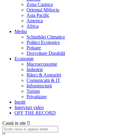
Zona Caspica
Orientul Mijlociu
Asia Pacific
America
Africa
Mediu
Schimbări Climatice
Politici Ecologice
Poluare
Dezvoltare Durabilă
Economie
Macroeconomie
Industrie
Bănci & Asigurări
Comunicatii & IT
Infrastructură
Turism
Privatizare
Inedit
Interviuri video
OFF THE RECORD
Caută in site