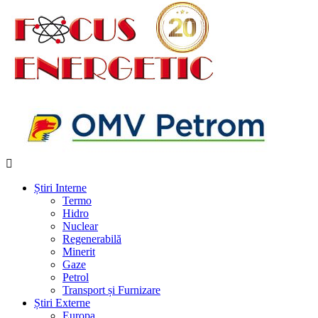
Știri Interne
Termo
Hidro
Nuclear
Regenerabilă
Minerit
Gaze
Petrol
Transport și Furnizare
Știri Externe
Europa