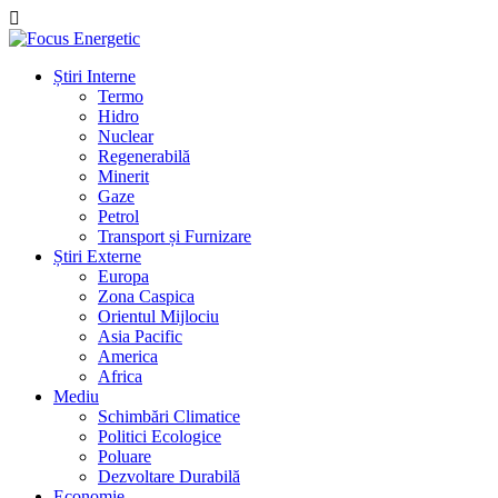
Știri Interne
Termo
Hidro
Nuclear
Regenerabilă
Minerit
Gaze
Petrol
Transport și Furnizare
Știri Externe
Europa
Zona Caspica
Orientul Mijlociu
Asia Pacific
America
Africa
Mediu
Schimbări Climatice
Politici Ecologice
Poluare
Dezvoltare Durabilă
Economie