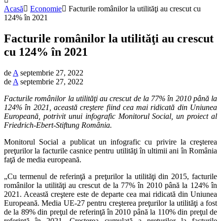
Acasă
Economie
Facturile românilor la utilităţi au crescut cu
124% în 2021
Facturile românilor la utilităţi au crescut
cu 124% în 2021
de
A
septembrie 27, 2022
de
A
septembrie 27, 2022
Facturile românilor la utilităţi au crescut de la 77% în 2010 până la
124% în 2021, această creştere fiind cea mai ridicată din Uniunea
Europeană, potrivit unui infografic Monitorul Social, un proiect al
Friedrich-Ebert-Stiftung România.
Monitorul Social a publicat un infografic cu privire la creşterea
preţurilor la facturile casnice pentru utilităţi în ultimii ani în România
faţă de media europeană.
„Cu termenul de referinţă a preţurilor la utilităţi din 2015, facturile
românilor la utilităţi au crescut de la 77% în 2010 până la 124% în
2021. Această creştere este de departe cea mai ridicată din Uniunea
Europeană. Media UE-27 pentru creşterea preţurilor la utilităţi a fost
de la 89% din preţul de referinţă în 2010 până la 110% din preţul de
referinţă în 2021. Creşterea cumulată a preţurilor la facturile