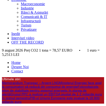
Macroeconomie
Industrie
Bănci & Asigurări
Comunicatii & IT
Infrastructură
Turism
Privatizare
Inedit
Interviuri video
OFF THE RECORD
9 august 2026
Preț CO2 1 tona = 78,57 EURO • 1 euro =
5,2513 LEI
Home
Despre Noi
Contact
Ultimele stiri:
Memorandum Transgaz – Argent LNG
Ministerul Energiei face apel
la consumatori să reducă din consumul de energie
Fotovoltaicele,
pilon de stabilitate pentru sistemul energetic în starea de
alertă
Grupul PPC a realizat un EBITDA ajustat de 1,2 miliarde euro
în primul semestru
PIB-ul Uniunii Europene este evaluat la 18.800
miliarde euro