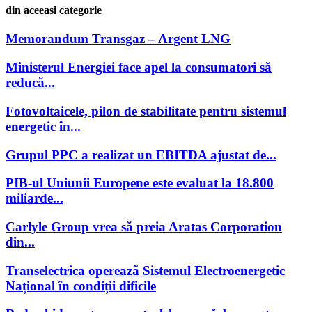
din aceeasi categorie
Memorandum Transgaz – Argent LNG
Ministerul Energiei face apel la consumatori să
reducă...
Fotovoltaicele, pilon de stabilitate pentru sistemul
energetic în...
Grupul PPC a realizat un EBITDA ajustat de...
PIB-ul Uniunii Europene este evaluat la 18.800
miliarde...
Carlyle Group vrea să preia Aratas Corporation
din...
Transelectrica opereazã Sistemul Electroenergetic
Național în condiții dificile