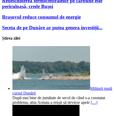
Redeschiderea termocentralelor pe cărbune este
periculoasă, crede Bușoi
Brașovul reduce consumul de energie
Seceta de pe Dunăre ar putea genera investiții...
Știrea zilei
Militarii mută
cursul Dunării
După mai bine de jumătate de secol de când s-a constatat
problema, abia Armata a reușit să devieze apele
[…]