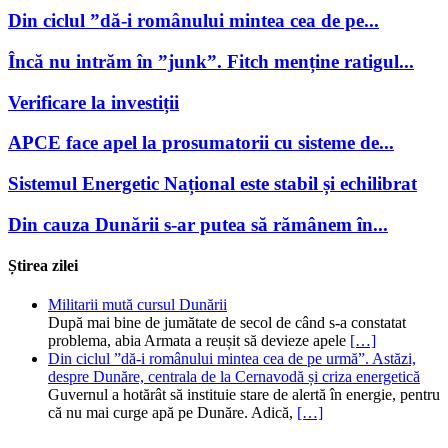
Din ciclul ”dă-i românului mintea cea de pe...
Încă nu intrăm în ”junk”. Fitch menține ratigul...
Verificare la investiții
APCE face apel la prosumatorii cu sisteme de...
Sistemul Energetic Național este stabil și echilibrat
Din cauza Dunării s-ar putea să rămânem în...
Știrea zilei
Militarii mută cursul Dunării
După mai bine de jumătate de secol de când s-a constatat
problema, abia Armata a reușit să devieze apele
[…]
Din ciclul ”dă-i românului mintea cea de pe urmă”. Astăzi,
despre Dunăre, centrala de la Cernavodă și criza energetică
Guvernul a hotărât să instituie stare de alertă în energie, pentru
că nu mai curge apă pe Dunăre. Adică,
[…]