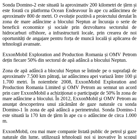
Sonda Domino-2 este situată la aproximativ 200 kilometri de țărm și
este forată cu platforma Ocean Endeavour în ape cu adâncimea de
aproximativ 800 de metri. O evoluție pozitivă a proiectului derulat în
zona de mare adâncime a blocului Neptun ar încuraja o serie de
beneficii economice și sociale prin dezvoltarea sectorului de
hidrocarburi offshore, a infrastructurii locale, prin crearea de noi
oportunități de angajare pentru forța de muncă locală și aplicarea de
tehnologii avansate.
ExxonMobil Exploration and Production Romania și OMV Petrom
dețin fiecare 50% din sectorul de apă adâncă a blocului Neptun.
Zona de apă adâncă a blocului Neptun se întinde pe o suprafaţă de
aproximativ 7.500 km pătraţi, iar adâncimea apei variază între 100 şi
1.700 metri. În noiembrie 2008, ExxonMobil Exploration and
Production Romania Limited şi OMV Petrom au semnat un acord
prin care ExxonMobil a achiziționat o participaţie de 50% în zona de
mare adâncime a blocului. În 2012, ExxonMobil şi OMV Petrom au
anunţat descoperirea unui zăcământ de gaze naturale cu sonda
Domino-1 în zona de apă adâncă a perimetrului. Sonda Domino-1
este situată la 170 km de ţărm în ape cu o adâncime de circa 1.000
m.
ExxonMobil, cea mai mare companie listată public de petrol şi gaze
naturale din lume, utilizează tehnologii noi și inovative în scopul