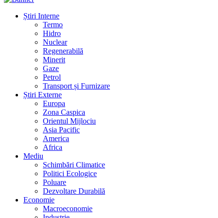
Știri Interne
Termo
Hidro
Nuclear
Regenerabilă
Minerit
Gaze
Petrol
Transport și Furnizare
Știri Externe
Europa
Zona Caspica
Orientul Mijlociu
Asia Pacific
America
Africa
Mediu
Schimbări Climatice
Politici Ecologice
Poluare
Dezvoltare Durabilă
Economie
Macroeconomie
Industrie