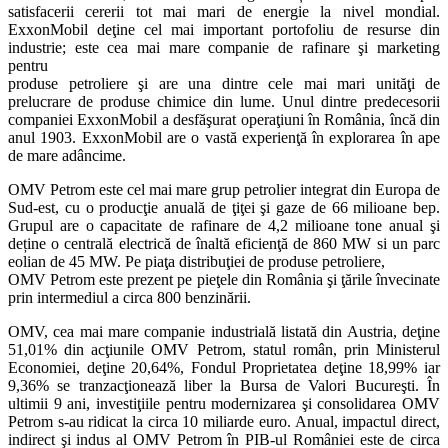
satisfacerii cererii tot mai mari de energie la nivel mondial.
ExxonMobil deţine cel mai important portofoliu de resurse din
industrie; este cea mai mare companie de rafinare şi marketing
pentru
produse petroliere şi are una dintre cele mai mari unităţi de
prelucrare de produse chimice din lume. Unul dintre predecesorii
companiei ExxonMobil a desfăşurat operaţiuni în România, încă din
anul 1903. ExxonMobil are o vastă experienţă în explorarea în ape
de mare adâncime.
OMV Petrom este cel mai mare grup petrolier integrat din Europa de
Sud-est, cu o producţie anuală de ţiţei şi gaze de 66 milioane bep.
Grupul are o capacitate de rafinare de 4,2 milioane tone anual şi
deține o centrală electrică de înaltă eficienţă de 860 MW si un parc
eolian de 45 MW. Pe piaţa distribuţiei de produse petroliere,
OMV Petrom este prezent pe pieţele din România şi ţările învecinate
prin intermediul a circa 800 benzinării.
OMV, cea mai mare companie industrială listată din Austria, deţine
51,01% din acţiunile OMV Petrom, statul român, prin Ministerul
Economiei, deţine 20,64%, Fondul Proprietatea deţine 18,99% iar
9,36% se tranzacţionează liber la Bursa de Valori Bucureşti. În
ultimii 9 ani, investiţiile pentru modernizarea şi consolidarea OMV
Petrom s-au ridicat la circa 10 miliarde euro. Anual, impactul direct,
indirect şi indus al OMV Petrom în PIB-ul României este de circa