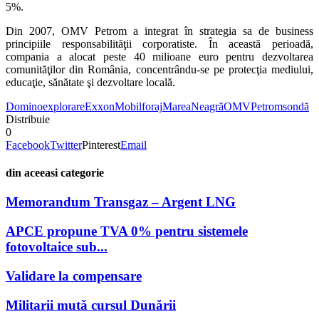
5%.
Din 2007, OMV Petrom a integrat în strategia sa de business
principiile responsabilităţii corporatiste. În această perioadă,
compania a alocat peste 40 milioane euro pentru dezvoltarea
comunităţilor din România, concentrându-se pe protecţia mediului,
educaţie, sănătate şi dezvoltare locală.
Domino
explorare
ExxonMobil
foraj
Marea
Neagră
OMV
Petrom
sondă
Distribuie
0
Facebook
Twitter
Pinterest
Email
din aceeasi categorie
Memorandum Transgaz – Argent LNG
APCE propune TVA 0% pentru sistemele
fotovoltaice sub...
Validare la compensare
Militarii mută cursul Dunării