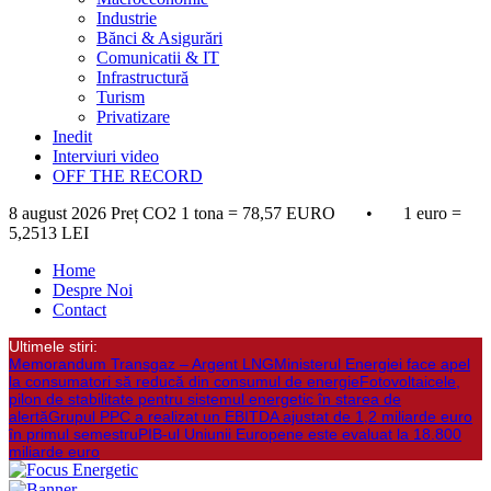
Industrie
Bănci & Asigurări
Comunicatii & IT
Infrastructură
Turism
Privatizare
Inedit
Interviuri video
OFF THE RECORD
8 august 2026
Preț CO2 1 tona = 78,57 EURO • 1 euro =
5,2513 LEI
Home
Despre Noi
Contact
Ultimele stiri:
Memorandum Transgaz – Argent LNG
Ministerul Energiei face apel
la consumatori să reducă din consumul de energie
Fotovoltaicele,
pilon de stabilitate pentru sistemul energetic în starea de
alertă
Grupul PPC a realizat un EBITDA ajustat de 1,2 miliarde euro
în primul semestru
PIB-ul Uniunii Europene este evaluat la 18.800
miliarde euro