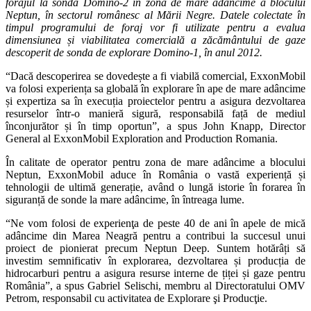
forajul la sonda Domino-2 în zona de mare adâncime a blocului
Neptun, în sectorul românesc al Mării Negre. Datele colectate în
timpul programului de foraj vor fi utilizate pentru a evalua
dimensiunea și viabilitatea comercială a zăcământului de gaze
descoperit de sonda de explorare Domino-1, în anul 2012.
“Dacă descoperirea se dovedește a fi viabilă comercial, ExxonMobil
va folosi experiența sa globală în explorare în ape de mare adâncime
și expertiza sa în execuția proiectelor pentru a asigura dezvoltarea
resurselor într-o manieră sigură, responsabilă față de mediul
înconjurător și în timp oportun”, a spus John Knapp, Director
General al ExxonMobil Exploration and Production Romania.
În calitate de operator pentru zona de mare adâncime a blocului
Neptun, ExxonMobil aduce în România o vastă experiență și
tehnologii de ultimă generație, având o lungă istorie în forarea în
siguranță de sonde la mare adâncime, în întreaga lume.
“Ne vom folosi de experienţa de peste 40 de ani în apele de mică
adâncime din Marea Neagră pentru a contribui la succesul unui
proiect de pionierat precum Neptun Deep. Suntem hotărâți să
investim semnificativ în explorarea, dezvoltarea și producția de
hidrocarburi pentru a asigura resurse interne de țiței și gaze pentru
România”, a spus Gabriel Selischi, membru al Directoratului OMV
Petrom, responsabil cu activitatea de Explorare şi Producţie.