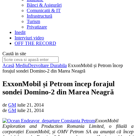
Bănci & Asigurări
Comunicatii & IT
Infrastructură
Turism
Privatizare
Inedit
Interviuri video
OFF THE RECORD
Caută in site
Acasă
Mediu
Dezvoltare Durabila
ExxonMobil și Petrom încep
forajul sondei Domino-2 din Marea Neagră
ExxonMobil și Petrom încep forajul
sondei Domino-2 din Marea Neagră
de
GM
iulie 21, 2014
de
GM
iulie 21, 2014
ExxonMobil
Exploration and Production Romania Limited, o filială a
corporației ExxonMobil, și OMV Petrom SA au anunțat că încep