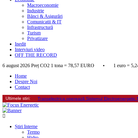
Macroeconomie
Industrie
Bănci & Asigurări
Comunicatii & IT
Infrastructură
Turism
Privatizare
Inedit
Interviuri video
OFF THE RECORD
6 august 2026
Preț CO2 1 tona = 78,57 EURO • 1 euro = 5,2
Home
Despre Noi
Contact
Ultimele stiri:
Transelectrica opereazã Sistemul Electroenergetic Naț
Știri Interne
Termo
Hidro