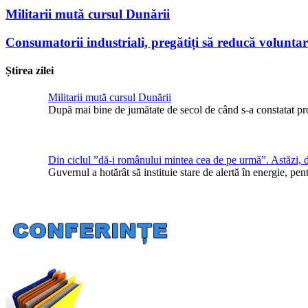
Militarii mută cursul Dunării
Consumatorii industriali, pregătiți să reducă volunta
Știrea zilei
Militarii mută cursul Dunării
După mai bine de jumătate de secol de când s-a constatat pr
Din ciclul ”dă-i românului mintea cea de pe urmă”. Astăzi, 
Guvernul a hotărât să instituie stare de alertă în energie, 