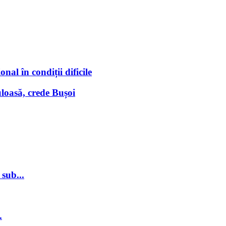
nal în condiții dificile
loasă, crede Bușoi
sub...
.