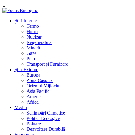
Știri Interne
Termo
Hidro
Nuclear
Regenerabilă
Minerit
Gaze
Petrol
Transport și Furnizare
Știri Externe
Europa
Zona Caspica
Orientul Mijlociu
Asia Pacific
America
Africa
Mediu
Schimbări Climatice
Politici Ecologice
Poluare
Dezvoltare Durabilă
Economie