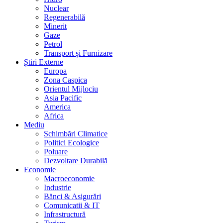
Nuclear
Regenerabilă
Minerit
Gaze
Petrol
Transport și Furnizare
Știri Externe
Europa
Zona Caspica
Orientul Mijlociu
Asia Pacific
America
Africa
Mediu
Schimbări Climatice
Politici Ecologice
Poluare
Dezvoltare Durabilă
Economie
Macroeconomie
Industrie
Bănci & Asigurări
Comunicatii & IT
Infrastructură