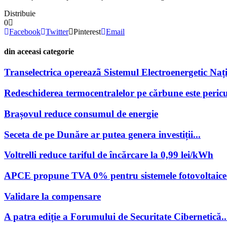
Distribuie
0
Facebook
Twitter
Pinterest
Email
din aceeasi categorie
Transelectrica opereazã Sistemul Electroenergetic Națio
Redeschiderea termocentralelor pe cărbune este pericu
Brașovul reduce consumul de energie
Seceta de pe Dunăre ar putea genera investiții...
Voltrelli reduce tariful de încărcare la 0,99 lei/kWh
APCE propune TVA 0% pentru sistemele fotovoltaice 
Validare la compensare
A patra ediție a Forumului de Securitate Cibernetică..