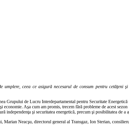
umplere, ceea ce asigură necesarul de consum pentru cetăţeni şi e
iunea Grupului de Lucru Interdepartamental pentru Securitate Energeti
 şi economie. Aşa cum am promis, trecem fără probleme de acest sezon r
ură independenţa şi securitatea energetică, precum şi posibilitatea de a 
 Marian Neacşu, directorul general al Transgaz, Ion Sterian, consilierul