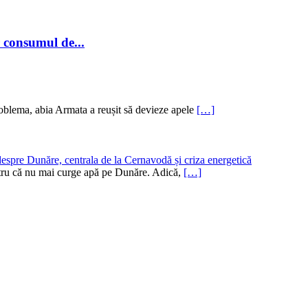
r consumul de...
oblema, abia Armata a reușit să devieze apele
[…]
despre Dunăre, centrala de la Cernavodă și criza energetică
pentru că nu mai curge apă pe Dunăre. Adică,
[…]