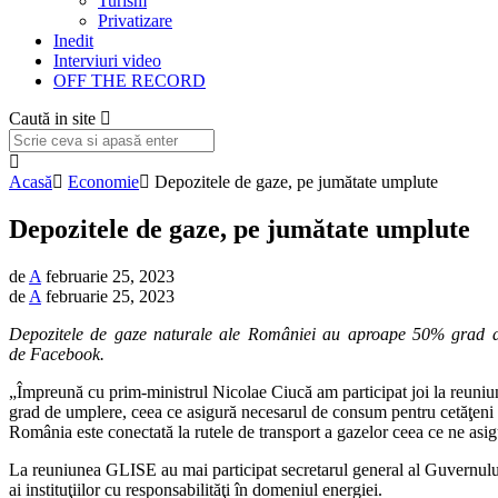
Turism
Privatizare
Inedit
Interviuri video
OFF THE RECORD
Caută in site
Acasă
Economie
Depozitele de gaze, pe jumătate umplute
Depozitele de gaze, pe jumătate umplute
de
A
februarie 25, 2023
de
A
februarie 25, 2023
Depozitele de gaze naturale ale României au aproape 50% grad de 
de Facebook.
„Împreună cu prim-ministrul Nicolae Ciucă am participat joi la reun
grad de umplere, ceea ce asigură necesarul de consum pentru cetăţeni
România este conectată la rutele de transport a gazelor ceea ce ne asig
La reuniunea GLISE au mai participat secretarul general al Guvernului,
ai instituţiilor cu responsabilităţi în domeniul energiei.