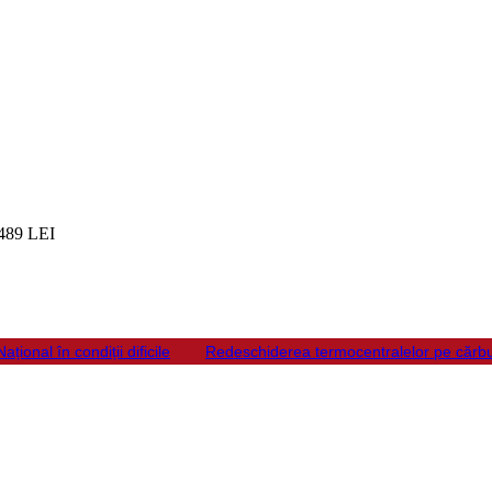
489 LEI
ional în condiții dificile
Redeschiderea termocentralelor pe cărbu