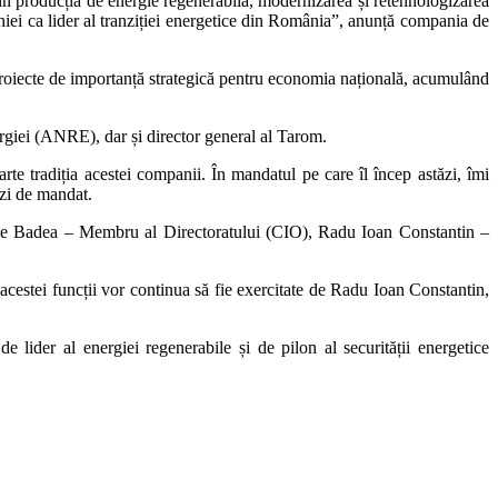
 în producția de energie regenerabilă, modernizarea și retehnologizarea
paniei ca lider al tranziției energetice din România”, anunță compania de
proiecte de importanță strategică pentru economia națională, acumulând
rgiei (ANRE), dar și director general al Tarom.
e tradiția acestei companii. În mandatul pe care îl încep astăzi, îmi
 zi de mandat.
olae Badea – Membru al Directoratului (CIO), Radu Ioan Constantin –
cestei funcții vor continua să fie exercitate de Radu Ioan Constantin,
de lider al energiei regenerabile și de pilon al securității energetice