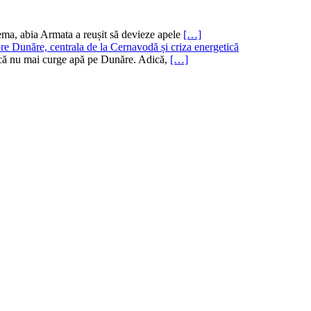
ema, abia Armata a reușit să devieze apele
[…]
re Dunăre, centrala de la Cernavodă și criza energetică
ru că nu mai curge apă pe Dunăre. Adică,
[…]