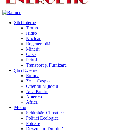
Știri Interne
Termo
Hidro
Nuclear
Regenerabilă
Minerit
Gaze
Petrol
Transport și Furnizare
Știri Externe
Europa
Zona Caspica
Orientul Mijlociu
Asia Pacific
America
Africa
Mediu
Schimbări Climatice
Politici Ecologice
Poluare
Dezvoltare Durabilă