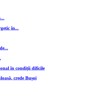
...
getic în...
de...
.
nal în condiții dificile
loasă, crede Bușoi