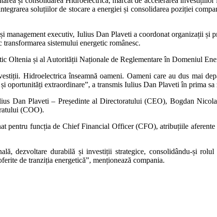
rea și consolidarea Hidroelectrica, marcat de accelerarea investițiilor
, integrarea soluțiilor de stocare a energiei și consolidarea poziției com
e și management executiv, Iulius Dan Plaveti a coordonat organizații și 
sc transformarea sistemului energetic românesc.
ic Oltenia și al Autorității Naționale de Reglementare în Domeniul Ene
vestiții. Hidroelectrica înseamnă oameni. Oameni care au dus mai depart
i oportunități extraordinare”, a transmis Iulius Dan Plaveti în prima sa
n Iulius Dan Plaveti – Președinte al Directoratului (CEO), Bogdan Nic
ratului (COO).
 pentru funcția de Chief Financial Officer (CFO), atribuțiile aferente a
ă, dezvoltare durabilă și investiții strategice, consolidându-și rolul 
r oferite de tranziția energetică”, menționează compania.