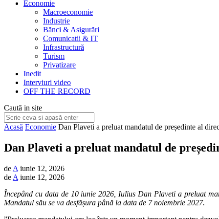
Economie
Macroeconomie
Industrie
Bănci & Asigurări
Comunicatii & IT
Infrastructură
Turism
Privatizare
Inedit
Interviuri video
OFF THE RECORD
Caută in site
Acasă
Economie
Dan Plaveti a preluat mandatul de președinte al direc
Dan Plaveti a preluat mandatul de președin
de
A
iunie 12, 2026
de
A
iunie 12, 2026
Începând cu data de 10 iunie 2026, Iulius Dan Plaveti a preluat mand
Mandatul său se va desfășura până la data de 7 noiembrie 2027.