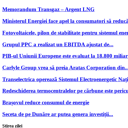
Memorandum Transgaz – Argent LNG
Ministerul Energiei face apel la consumatori să reducă
Fotovoltaicele, pilon de stabilitate pentru sistemul ener
Grupul PPC a realizat un EBITDA ajustat de...
PIB-ul Uniunii Europene este evaluat la 18.800 miliar
Carlyle Group vrea să preia Aratas Corporation din..
Transelectrica opereazã Sistemul Electroenergetic Națio
Redeschiderea termocentralelor pe cărbune este pericu
Brașovul reduce consumul de energie
Seceta de pe Dunăre ar putea genera investiții...
Știrea zilei