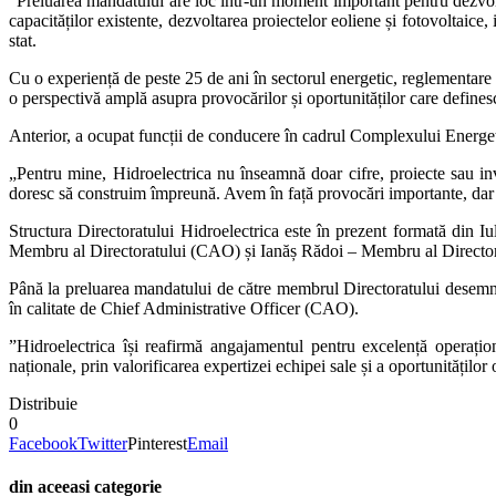
”Preluarea mandatului are loc într-un moment important pentru dezvolta
capacităților existente, dezvoltarea proiectelor eoliene și fotovoltaice
stat.
Cu o experiență de peste 25 de ani în sectorul energetic, reglementar
o perspectivă amplă asupra provocărilor și oportunităților care define
Anterior, a ocupat funcții de conducere în cadrul Complexului Energet
„Pentru mine, Hidroelectrica nu înseamnă doar cifre, proiecte sau in
doresc să construim împreună. Avem în față provocări importante, dar ș
Structura Directoratului Hidroelectrica este în prezent formată di
Membru al Directoratului (CAO) și Ianăș Rădoi – Membru al Directo
Până la preluarea mandatului de către membrul Directoratului desemnat
în calitate de Chief Administrative Officer (CAO).
”Hidroelectrica își reafirmă angajamentul pentru excelență operațional
naționale, prin valorificarea expertizei echipei sale și a oportunitățilo
Distribuie
0
Facebook
Twitter
Pinterest
Email
din aceeasi categorie