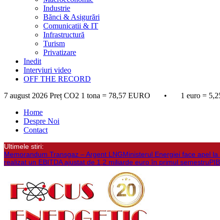
Industrie
Bănci & Asigurări
Comunicatii & IT
Infrastructură
Turism
Privatizare
Inedit
Interviuri video
OFF THE RECORD
7 august 2026
Preț CO2 1 tona = 78,57 EURO • 1 euro = 5,2
Home
Despre Noi
Contact
Ultimele stiri:
Memorandum Transgaz – Argent LNG
Ministerul Energiei face apel 
realizat un EBITDA ajustat de 1,2 miliarde euro în primul semestru
PIB