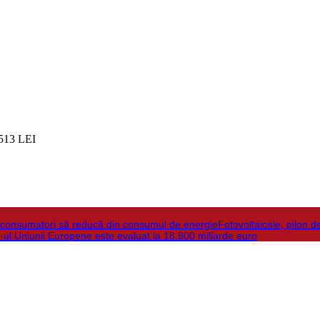
513 LEI
la consumatori să reducă din consumul de energie
Fotovoltaicele, pilon d
-ul Uniunii Europene este evaluat la 18.800 miliarde euro