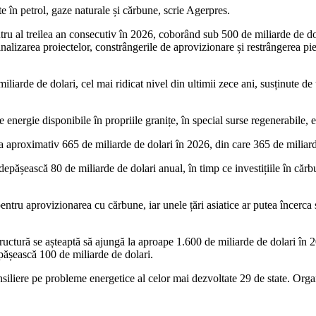
e în petrol, gaze naturale și cărbune, scrie Agerpres.
ru al treilea an consecutiv în 2026, coborând sub 500 de miliarde de dolar
 finalizarea proiectelor, constrângerile de aprovizionare și restrângerea pi
iliarde de dolari, cel mai ridicat nivel din ultimii zece ani, susținute de
de energie disponibile în propriile granițe, în special surse regenerabile,
 la aproximativ 665 de miliarde de dolari în 2026, din care 365 de miliar
să depășească 80 de miliarde de dolari anual, în timp ce investițiile în că
ntru aprovizionarea cu cărbune, iar unele țări asiatice ar putea încerca 
rastructură se așteaptă să ajungă la aproape 1.600 de miliarde de dolari î
depășească 100 de miliarde de dolari.
iliere pe probleme energetice al celor mai dezvoltate 29 de state. Organi