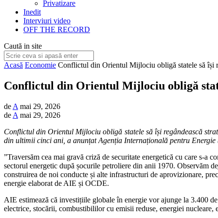
Privatizare
Inedit
Interviuri video
OFF THE RECORD
Caută in site
Acasă
Economie
Conflictul din Orientul Mijlociu obligă statele să își
Conflictul din Orientul Mijlociu obligă stat
de
A
mai 29, 2026
de
A
mai 29, 2026
Conflictul din Orientul Mijlociu obligă statele să își regândească stra
din ultimii cinci ani, a anunțat Agenția Internațională pentru Energie
”Traversăm cea mai gravă criză de securitate energetică cu care s-a confr
sectorul energetic după șocurile petroliere din anii 1970. Observăm deja
construirea de noi conducte și alte infrastructuri de aprovizionare, precu
energie elaborat de AIE și OCDE.
AIE estimează că investițiile globale în energie vor ajunge la 3.400 de 
electrice, stocării, combustibililor cu emisii reduse, energiei nucleare, e