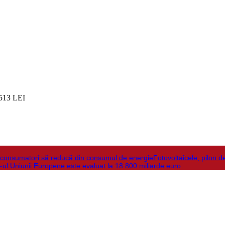
513 LEI
la consumatori să reducă din consumul de energie
Fotovoltaicele, pilon d
-ul Uniunii Europene este evaluat la 18.800 miliarde euro