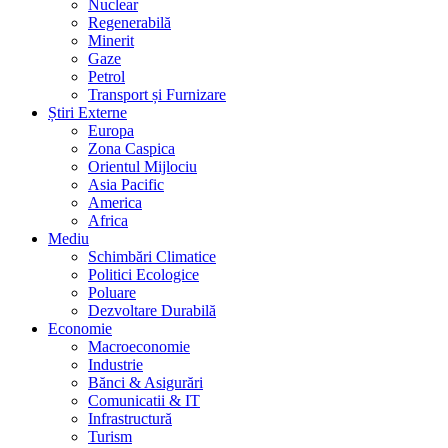
Nuclear
Regenerabilă
Minerit
Gaze
Petrol
Transport și Furnizare
Știri Externe
Europa
Zona Caspica
Orientul Mijlociu
Asia Pacific
America
Africa
Mediu
Schimbări Climatice
Politici Ecologice
Poluare
Dezvoltare Durabilă
Economie
Macroeconomie
Industrie
Bănci & Asigurări
Comunicatii & IT
Infrastructură
Turism