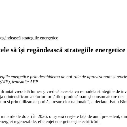
 regândească strategiile energetice
ele să își regândească strategiile energetice
tegiile energetice prin deschiderea de noi rute de aprovizionare și reor
 (AIE), transmite AFP.
untat vreodată lumea și cred că aceasta va remodela strategiile de investi
 o intensificare a eforturilor țărilor producătoare și consumatoare de a d
m și prin utilizarea sporită a resurselor naționale”, a declarat Fatih Biro
miliarde de dolari în 2026, o ușoară creștere față de anul precedent, din
nergiei regenerabile, eficienței energetice și electrificării.