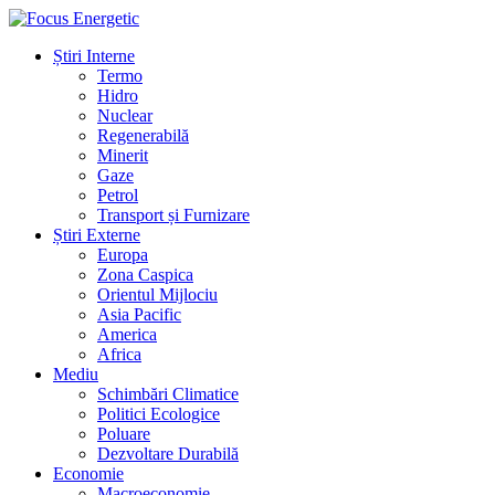
Știri Interne
Termo
Hidro
Nuclear
Regenerabilă
Minerit
Gaze
Petrol
Transport și Furnizare
Știri Externe
Europa
Zona Caspica
Orientul Mijlociu
Asia Pacific
America
Africa
Mediu
Schimbări Climatice
Politici Ecologice
Poluare
Dezvoltare Durabilă
Economie
Macroeconomie