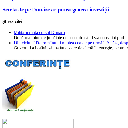
Seceta de pe Dunăre ar putea genera investiții...
Știrea zilei
Militarii mută cursul Dunării
După mai bine de jumătate de secol de când s-a constatat probl
Din ciclul ”dă-i românului mintea cea de pe urmă”. Astăzi, desp
Guvernul a hotărât să instituie stare de alertă în energie, pent