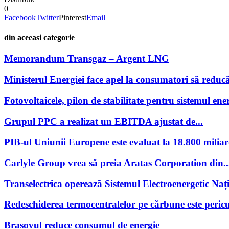
0
Facebook
Twitter
Pinterest
Email
din aceeasi categorie
Memorandum Transgaz – Argent LNG
Ministerul Energiei face apel la consumatori să reducă
Fotovoltaicele, pilon de stabilitate pentru sistemul ener
Grupul PPC a realizat un EBITDA ajustat de...
PIB-ul Uniunii Europene este evaluat la 18.800 miliar
Carlyle Group vrea să preia Aratas Corporation din..
Transelectrica opereazã Sistemul Electroenergetic Națio
Redeschiderea termocentralelor pe cărbune este pericu
Brașovul reduce consumul de energie