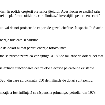
i, în pofida creșterii prețurilor țițeiului. Acest lucru se explică prin
eței de platforme offshore, care limitează investițiile pe termen scurt în
 un val de noi proiecte de export de gaze lichefiate, în special în Statele
 energie nucleară și cărbune.
de de dolari numai pentru energie fotovoltaică.
rbune se preconizează că vor ajunge la 180 de miliarde de dolari, cel mai
să extindă funcționarea centralelor electrice pe cărbune existente
n 2026, din care aproximativ 550 de miliarde de dolari sunt pentru
zația a fost înființată ca răspuns la primul șoc petrolier din 1973 –