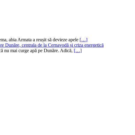
ema, abia Armata a reușit să devieze apele
[…]
re Dunăre, centrala de la Cernavodă și criza energetică
ru că nu mai curge apă pe Dunăre. Adică,
[…]