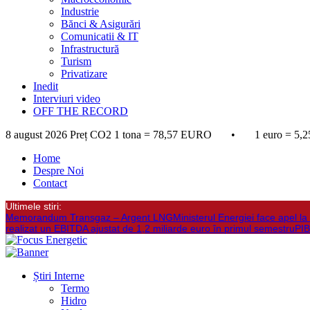
Industrie
Bănci & Asigurări
Comunicatii & IT
Infrastructură
Turism
Privatizare
Inedit
Interviuri video
OFF THE RECORD
8 august 2026
Preț CO2 1 tona = 78,57 EURO • 1 euro = 5,2
Home
Despre Noi
Contact
Ultimele stiri:
Memorandum Transgaz – Argent LNG
Ministerul Energiei face apel 
realizat un EBITDA ajustat de 1,2 miliarde euro în primul semestru
PIB
Știri Interne
Termo
Hidro