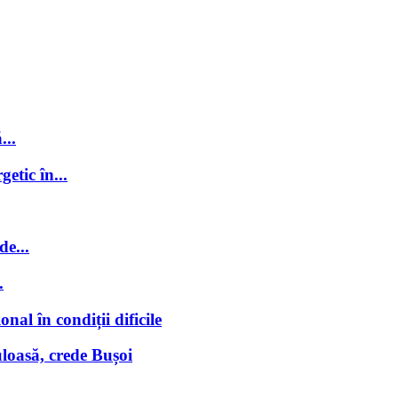
...
getic în...
de...
.
nal în condiții dificile
loasă, crede Bușoi