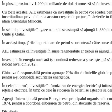
În plus, aproximativ 1.200 de miliarde de dolari urmează să fie investit
Cu toate acestea, AIE estimează că investițiile în petrol vor scădea pent
incertitudinea privind durata acestor creșteri de prețuri, întârzierile în
afara Orientului Mijlociu.
În schimb, investițiile în gaze naturale se așteaptă să ajungă la 330 de m
Unite și Qatar.
În același timp, țările importatoare de petrol se orientează către surse 
AIE estimează că investițiile în surse regenerabile ar trebui să ajungă
Investițiile în energia nucleară își continuă redresarea și se așteaptă 
ridicat nivel din 2012.
China va fi responsabilă pentru aproape 70% din cheltuielile globale pe
pentru a-și consolida securitatea energetică.
În cele din urmă, investițiile în furnizarea de energie electrică și inf
rețelele electrice, în timp ce cele în stocarea în baterii se așteaptă să 
Agenția Internațională pentru Energie este principalul organism de cons
1974, pentru a coordona eliberarea de petrol din stocurile de rezervă.
Distribuie