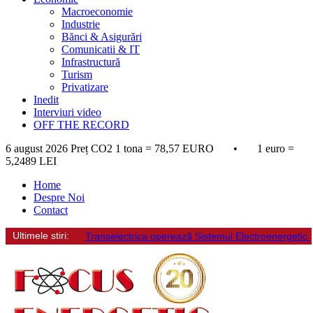
Macroeconomie
Industrie
Bănci & Asigurări
Comunicatii & IT
Infrastructură
Turism
Privatizare
Inedit
Interviuri video
OFF THE RECORD
6 august 2026
Preț CO2 1 tona = 78,57 EURO • 1 euro =
5,2489 LEI
Home
Despre Noi
Contact
Ultimele stiri:
Transelectrica opereazã Sistemul Electroenergetic Naț