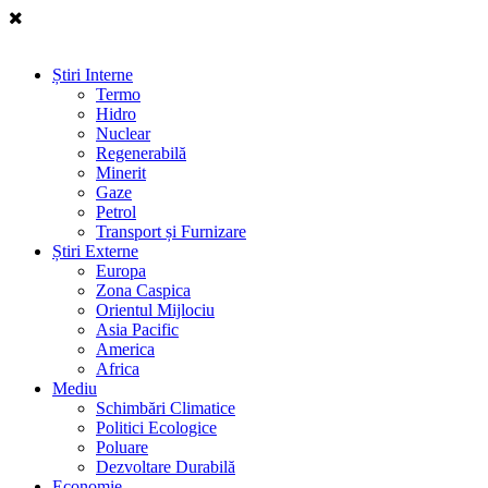
Știri Interne
Termo
Hidro
Nuclear
Regenerabilă
Minerit
Gaze
Petrol
Transport și Furnizare
Știri Externe
Europa
Zona Caspica
Orientul Mijlociu
Asia Pacific
America
Africa
Mediu
Schimbări Climatice
Politici Ecologice
Poluare
Dezvoltare Durabilă
Economie