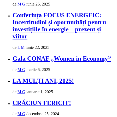
de
M G
iunie 26, 2025
Conferința FOCUS ENERGEIC:
Incertitudini și oportunități pentru
investițiile în energie – prezent și
viitor
de
L M
iunie 22, 2025
Gala CONAF „Women in Economy”
de
M G
martie 6, 2025
LA MULȚI ANI, 2025!
de
M G
ianuarie 1, 2025
CRĂCIUN FERICIT!
de
M G
decembrie 25, 2024