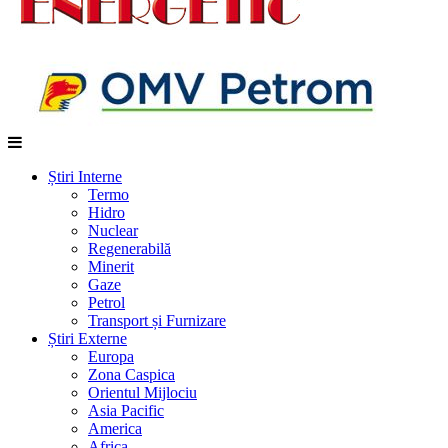
Știri Interne
Termo
Hidro
Nuclear
Regenerabilă
Minerit
Gaze
Petrol
Transport și Furnizare
Știri Externe
Europa
Zona Caspica
Orientul Mijlociu
Asia Pacific
America
Africa