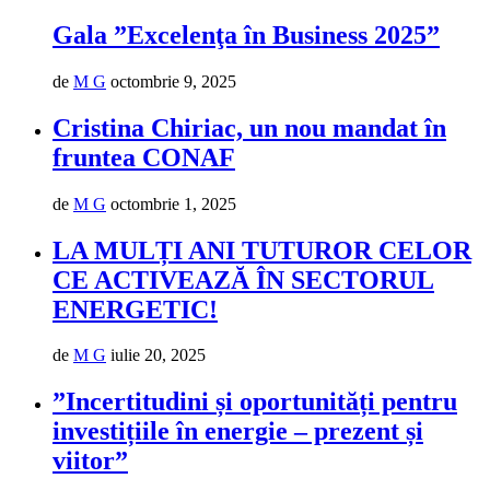
Gala ”Excelenţa în Business 2025”
de
M G
octombrie 9, 2025
Cristina Chiriac, un nou mandat în
fruntea CONAF
de
M G
octombrie 1, 2025
LA MULȚI ANI TUTUROR CELOR
CE ACTIVEAZĂ ÎN SECTORUL
ENERGETIC!
de
M G
iulie 20, 2025
”Incertitudini și oportunități pentru
investițiile în energie – prezent și
viitor”