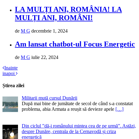
LA MULȚI ANI, ROMÂNIA! LA
MULȚI ANI, ROMÂNI!
de
M G
decembrie 1, 2024
Am lansat chatbot-ul Focus Energetic
de
M G
iulie 22, 2024
Inainte
inapoi
Știrea zilei
Militarii mută cursul Dunării
După mai bine de jumătate de secol de când s-a constatat
problema, abia Armata a reușit să devieze apele
[…]
Din ciclul ”dă-i românului mintea cea de pe urmă”. Astăzi,
despre Dunăre, centrala de la Cernavodă și criza
energetică