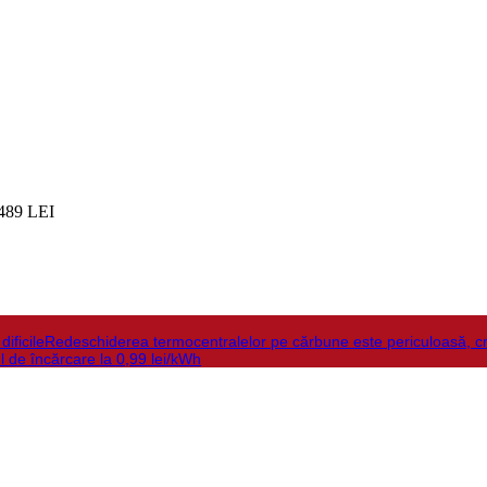
489 LEI
ificile
Redeschiderea termocentralelor pe cărbune este periculoasă, c
ful de încărcare la 0,99 lei/kWh