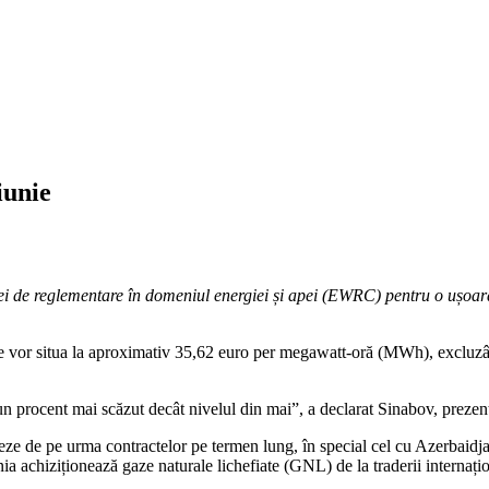
iunie
 de reglementare în domeniul energiei și apei (EWRC) pentru o ușoară 
se vor situa la aproximativ 35,62 euro per megawatt-oră (MWh), excluzân
 procent mai scăzut decât nivelul din mai”, a declarat Sinabov, prezent
ieze de pe urma contractelor pe termen lung, în special cel cu Azerbaidj
 achiziționează gaze naturale lichefiate (GNL) de la traderii internațio