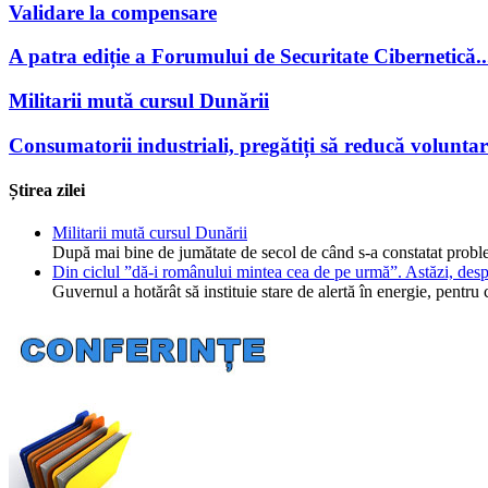
Validare la compensare
A patra ediție a Forumului de Securitate Cibernetică..
Militarii mută cursul Dunării
Consumatorii industriali, pregătiți să reducă volunta
Știrea zilei
Militarii mută cursul Dunării
După mai bine de jumătate de secol de când s-a constatat probl
Din ciclul ”dă-i românului mintea cea de pe urmă”. Astăzi, desp
Guvernul a hotărât să instituie stare de alertă în energie, pent