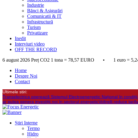
Industrie
Bănci & Asigurări
Comunicatii & IT
Infrastructură
Turism
Privatizare
Inedit
Interviuri video
OFF THE RECORD
6 august 2026
Preț CO2 1 tona = 78,57 EURO • 1 euro = 5,2
Home
Despre Noi
Contact
Ultimele stiri:
Transelectrica opereazã Sistemul Electroenergetic Național în condiții d
ar putea genera investiții noi în sectorul energetic
Voltrelli reduce tari
Știri Interne
Termo
Hidro