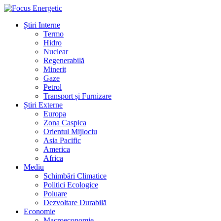
Știri Interne
Termo
Hidro
Nuclear
Regenerabilă
Minerit
Gaze
Petrol
Transport și Furnizare
Știri Externe
Europa
Zona Caspica
Orientul Mijlociu
Asia Pacific
America
Africa
Mediu
Schimbări Climatice
Politici Ecologice
Poluare
Dezvoltare Durabilă
Economie
Macroeconomie