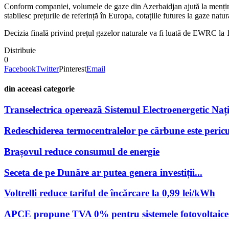
Conform companiei, volumele de gaze din Azerbaidjan ajută la menține
stabilesc prețurile de referință în Europa, cotațiile futures la gaze n
Decizia finală privind prețul gazelor naturale va fi luată de EWRC la 1
Distribuie
0
Facebook
Twitter
Pinterest
Email
din aceeasi categorie
Transelectrica opereazã Sistemul Electroenergetic Națio
Redeschiderea termocentralelor pe cărbune este pericu
Brașovul reduce consumul de energie
Seceta de pe Dunăre ar putea genera investiții...
Voltrelli reduce tariful de încărcare la 0,99 lei/kWh
APCE propune TVA 0% pentru sistemele fotovoltaice 