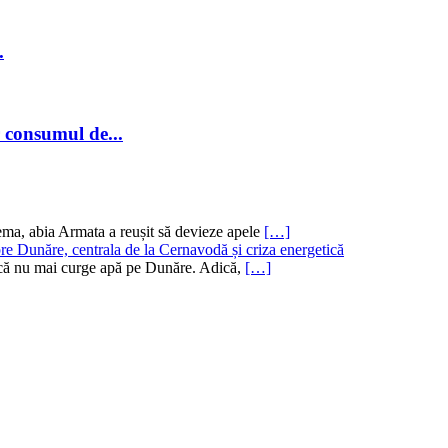
.
r consumul de...
ema, abia Armata a reușit să devieze apele
[…]
re Dunăre, centrala de la Cernavodă și criza energetică
ru că nu mai curge apă pe Dunăre. Adică,
[…]