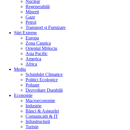
Nuclear
Regenerabilă
Minerit
Gaze
Petrol
Transport și Furnizare
Știri Externe
Europa
Zona Caspica
Orientul Mijlociu
Asia Pacific
America
Africa
Mediu
Schimbări Climatice
Politici Ecologice
Poluare
Dezvoltare Durabilă
Economie
Macroeconomie
Industrie
Bănci & Asigurări
Comunicatii & IT
Infrastructură
Turism