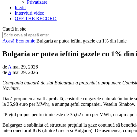
Privatizare
Inedit
Interviuri video
OFF THE RECORD
Caută in site
Acasă
Economie
Bulgaria ar putea ieftini gazele cu 1% din iunie
Bulgaria ar putea ieftini gazele cu 1% din 
de
A
mai 29, 2026
de
A
mai 29, 2026
Compania bulgară de stat Bulgargaz a prezentat o propunere Comisiei
Novinite.
Dacă propunerea va fi aprobată, costurile cu gazele naturale în iunie 
la 35,98 euro per MWh), a anunțat șeful companiei, Veselin Sinabov.
”Prețul propus pentru iunie este de 35,62 euro per MWh, cu aproape un
Bulgargaz a subliniat că structura prețului la gaze continuă să benefic
interconectorul IGB (dintre Grecia și Bulgaria). De asemenea, compania