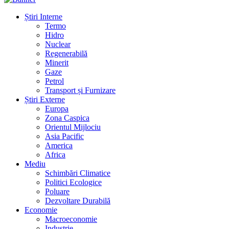
Știri Interne
Termo
Hidro
Nuclear
Regenerabilă
Minerit
Gaze
Petrol
Transport și Furnizare
Știri Externe
Europa
Zona Caspica
Orientul Mijlociu
Asia Pacific
America
Africa
Mediu
Schimbări Climatice
Politici Ecologice
Poluare
Dezvoltare Durabilă
Economie
Macroeconomie
Industrie