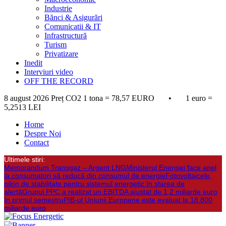
Industrie
Bănci & Asigurări
Comunicatii & IT
Infrastructură
Turism
Privatizare
Inedit
Interviuri video
OFF THE RECORD
8 august 2026
Preț CO2 1 tona = 78,57 EURO • 1 euro =
5,2513 LEI
Home
Despre Noi
Contact
Ultimele stiri:
Memorandum Transgaz – Argent LNG
Ministerul Energiei face apel
la consumatori să reducă din consumul de energie
Fotovoltaicele,
pilon de stabilitate pentru sistemul energetic în starea de
alertă
Grupul PPC a realizat un EBITDA ajustat de 1,2 miliarde euro
în primul semestru
PIB-ul Uniunii Europene este evaluat la 18.800
miliarde euro