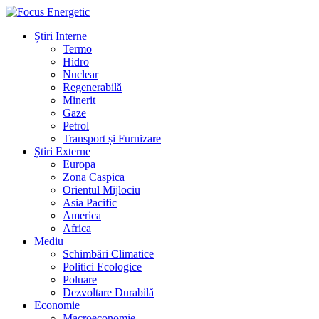
Știri Interne
Termo
Hidro
Nuclear
Regenerabilă
Minerit
Gaze
Petrol
Transport și Furnizare
Știri Externe
Europa
Zona Caspica
Orientul Mijlociu
Asia Pacific
America
Africa
Mediu
Schimbări Climatice
Politici Ecologice
Poluare
Dezvoltare Durabilă
Economie
Macroeconomie