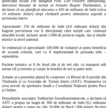
publicația locală The Bangkok Post. Gen Pawarit Jamsawang,
directorul biroului de turism al Armatei Regale Thailandeze, a
declarat că au planificat alocarea a 450 de milioane de baht (circa
14 milioane dolari) drept cheltuieli pentru stimularea urgentă a
turismului intern.
Aproximativ 150 de milioane de baht (4,6 milioane dolari) din
bugetul previzionat vor fi direcționați către turiștii care vizitează
atracțiile locale, inclusiv peste 1.000 de proiecte regale, dar și siturile
istorice la nivel national.
Se estimează că aproximativ 100.000 de vizitatori ar putea beneficia
de această schemă, care va fi implementată în perioada iulie –
septembrie.
Pachete turistice ar fi de două zile și de trei zile, cu transport atât
aerian cât și terestru și cazare la hoteluri de trei și patru stele.
Armata și-a prezentat planul în cooperare cu Biroul de Expoziții din
Thailanda și cu Asociația de Turism Intern (ADT). Propunerea va
avea nevoie de aprobarea finală a Consiliului Național pentru Pace
și Ordine.
Președintele asociației, Yutthachai Soonthornrattnavate, a declarat că
ADT a propus un buget de 300 de milioane de baht (9,2 milioane
dolari) pentru a putea da câte 10.000 de Bach (308 dolari) fiecărui