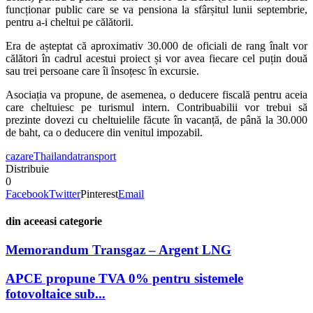
funcționar public care se va pensiona la sfârșitul lunii septembrie,
pentru a-i cheltui pe călătorii.
Era de așteptat că aproximativ 30.000 de oficiali de rang înalt vor
călători în cadrul acestui proiect și vor avea fiecare cel puțin două
sau trei persoane care îi însoțesc în excursie.
Asociația va propune, de asemenea, o deducere fiscală pentru aceia
care cheltuiesc pe turismul intern. Contribuabilii vor trebui să
prezinte dovezi cu cheltuielile făcute în vacanță, de până la 30.000
de baht, ca o deducere din venitul impozabil.
cazare
Thailanda
transport
Distribuie
0
Facebook
Twitter
Pinterest
Email
din aceeasi categorie
Memorandum Transgaz – Argent LNG
APCE propune TVA 0% pentru sistemele
fotovoltaice sub...