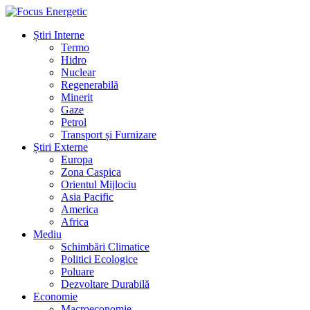
Știri Interne
Termo
Hidro
Nuclear
Regenerabilă
Minerit
Gaze
Petrol
Transport și Furnizare
Știri Externe
Europa
Zona Caspica
Orientul Mijlociu
Asia Pacific
America
Africa
Mediu
Schimbări Climatice
Politici Ecologice
Poluare
Dezvoltare Durabilă
Economie
Macroeconomie