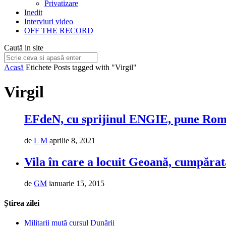
Privatizare
Inedit
Interviuri video
OFF THE RECORD
Caută in site
Acasă
Etichete
Posts tagged with "Virgil"
Virgil
EFdeN, cu sprijinul ENGIE, pune Român
de
L M
aprilie 8, 2021
Vila în care a locuit Geoană, cumpărat
de
GM
ianuarie 15, 2015
Știrea zilei
Militarii mută cursul Dunării