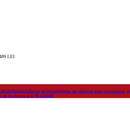
489 LEI
ificile
Redeschiderea termocentralelor pe cărbune este periculoasă, c
ful de încărcare la 0,99 lei/kWh