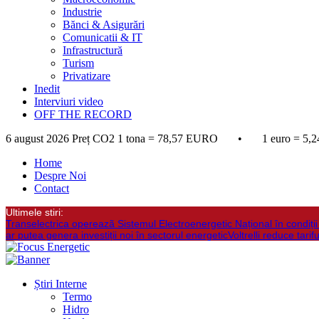
Industrie
Bănci & Asigurări
Comunicatii & IT
Infrastructură
Turism
Privatizare
Inedit
Interviuri video
OFF THE RECORD
6 august 2026
Preț CO2 1 tona = 78,57 EURO • 1 euro = 5,2
Home
Despre Noi
Contact
Ultimele stiri:
Transelectrica opereazã Sistemul Electroenergetic Național în condiții d
ar putea genera investiții noi în sectorul energetic
Voltrelli reduce tari
Știri Interne
Termo
Hidro