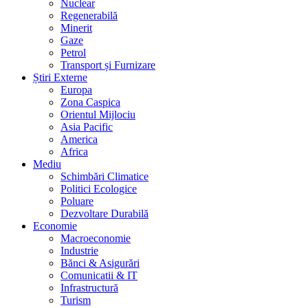
Nuclear
Regenerabilă
Minerit
Gaze
Petrol
Transport și Furnizare
Știri Externe
Europa
Zona Caspica
Orientul Mijlociu
Asia Pacific
America
Africa
Mediu
Schimbări Climatice
Politici Ecologice
Poluare
Dezvoltare Durabilă
Economie
Macroeconomie
Industrie
Bănci & Asigurări
Comunicatii & IT
Infrastructură
Turism