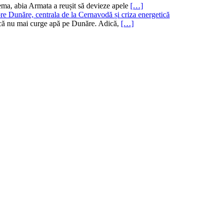
ema, abia Armata a reușit să devieze apele
[…]
re Dunăre, centrala de la Cernavodă și criza energetică
ru că nu mai curge apă pe Dunăre. Adică,
[…]