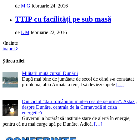
de
M G
februarie 24, 2016
TTIP cu facilități pe sub masă
de
L M
februarie 22, 2016
Inainte
inapoi
Știrea zilei
Militarii mută cursul Dunării
După mai bine de jumătate de secol de când s-a constatat
problema, abia Armata a reușit să devieze apele
[…]
Din ciclul ”dă-i românului mintea cea de pe urmă”. Astăzi,
despre Dunăre, centrala de la Cernavodă și criza
energetică
Guvernul a hotărât să instituie stare de alertă în energie,
pentru că nu mai curge apă pe Dunăre. Adică,
[…]