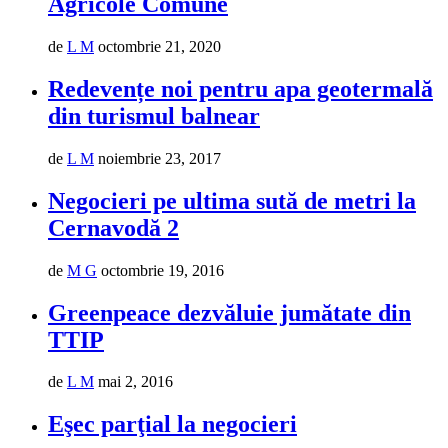
Agricole Comune
de
L M
octombrie 21, 2020
Redevențe noi pentru apa geotermală
din turismul balnear
de
L M
noiembrie 23, 2017
Negocieri pe ultima sută de metri la
Cernavodă 2
de
M G
octombrie 19, 2016
Greenpeace dezvăluie jumătate din
TTIP
de
L M
mai 2, 2016
Eşec parţial la negocieri