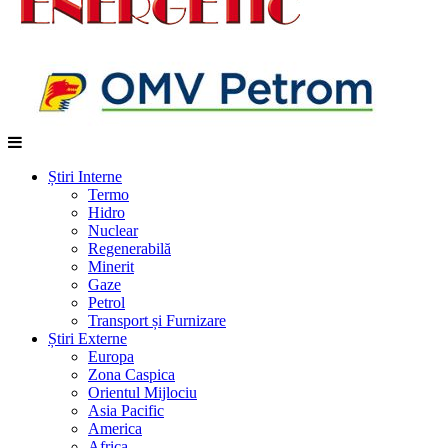
Știri Interne
Termo
Hidro
Nuclear
Regenerabilă
Minerit
Gaze
Petrol
Transport și Furnizare
Știri Externe
Europa
Zona Caspica
Orientul Mijlociu
Asia Pacific
America
Africa