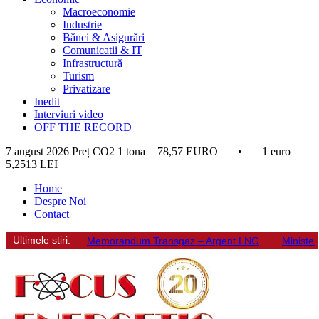
Macroeconomie
Industrie
Bănci & Asigurări
Comunicatii & IT
Infrastructură
Turism
Privatizare
Inedit
Interviuri video
OFF THE RECORD
7 august 2026
Preț CO2 1 tona = 78,57 EURO • 1 euro =
5,2513 LEI
Home
Despre Noi
Contact
Ultimele stiri:
Memorandum Transgaz – Argent LNG
Minister