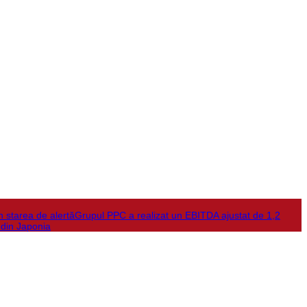
în starea de alertă
Grupul PPC a realizat un EBITDA ajustat de 1,2
 din Japonia