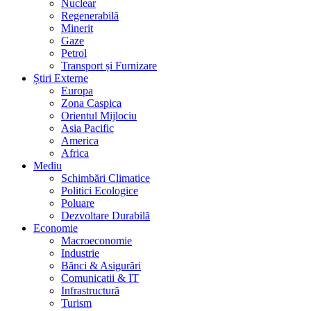
Nuclear
Regenerabilă
Minerit
Gaze
Petrol
Transport și Furnizare
Știri Externe
Europa
Zona Caspica
Orientul Mijlociu
Asia Pacific
America
Africa
Mediu
Schimbări Climatice
Politici Ecologice
Poluare
Dezvoltare Durabilă
Economie
Macroeconomie
Industrie
Bănci & Asigurări
Comunicatii & IT
Infrastructură
Turism