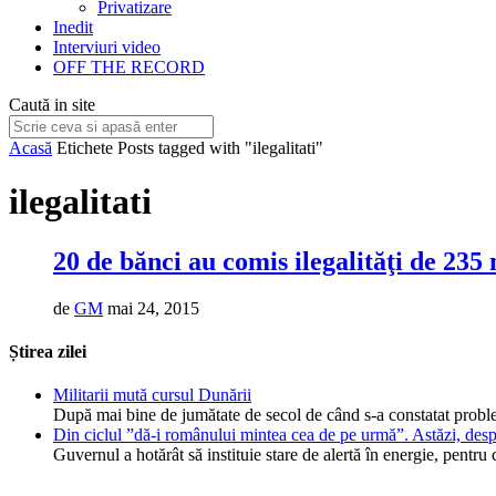
Privatizare
Inedit
Interviuri video
OFF THE RECORD
Caută in site
Acasă
Etichete
Posts tagged with "ilegalitati"
ilegalitati
20 de bănci au comis ilegalităţi de 235 
de
GM
mai 24, 2015
Știrea zilei
Militarii mută cursul Dunării
După mai bine de jumătate de secol de când s-a constatat probl
Din ciclul ”dă-i românului mintea cea de pe urmă”. Astăzi, desp
Guvernul a hotărât să instituie stare de alertă în energie, pent