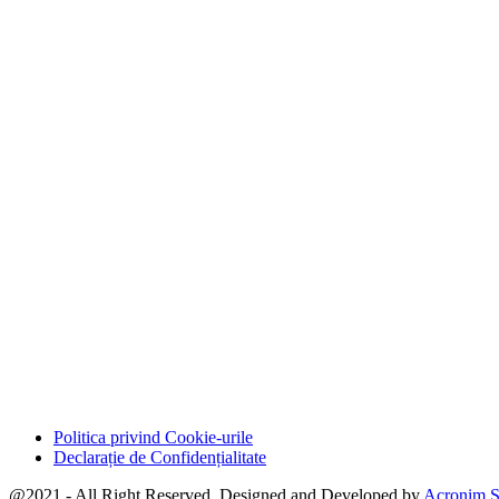
Politica privind Cookie-urile
Declarație de Confidențialitate
@2021 - All Right Reserved. Designed and Developed by
Acronim S