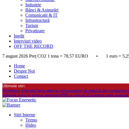
Industrie
Bănci & Asigurări
Comunicatii & IT
Infrastructură
Turism
Privatizare
Inedit
Interviuri video
OFF THE RECORD
7 august 2026
Preț CO2 1 tona = 78,57 EURO • 1 euro = 5,2
Home
Despre Noi
Contact
Ultimele stiri:
Ministerul Energiei face apel la consumatori să reducă din consumul 
miliarde euro în primul semestru
PIB-ul Uniunii Europene este evaluat
Știri Interne
Termo
Hidro