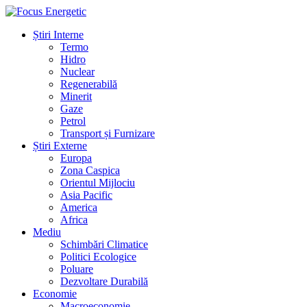
Știri Interne
Termo
Hidro
Nuclear
Regenerabilă
Minerit
Gaze
Petrol
Transport și Furnizare
Știri Externe
Europa
Zona Caspica
Orientul Mijlociu
Asia Pacific
America
Africa
Mediu
Schimbări Climatice
Politici Ecologice
Poluare
Dezvoltare Durabilă
Economie
Macroeconomie