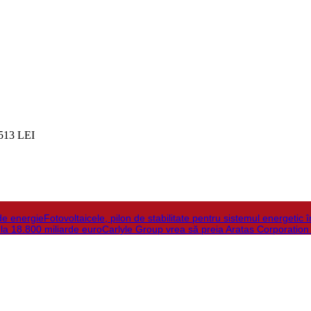
513 LEI
de energie
Fotovoltaicele, pilon de stabilitate pentru sistemul energetic 
 la 18.800 miliarde euro
Carlyle Group vrea să preia Aratas Corporation