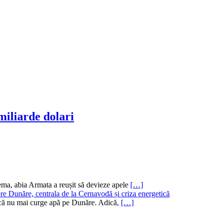
miliarde dolari
ema, abia Armata a reușit să devieze apele
[…]
re Dunăre, centrala de la Cernavodă și criza energetică
ru că nu mai curge apă pe Dunăre. Adică,
[…]