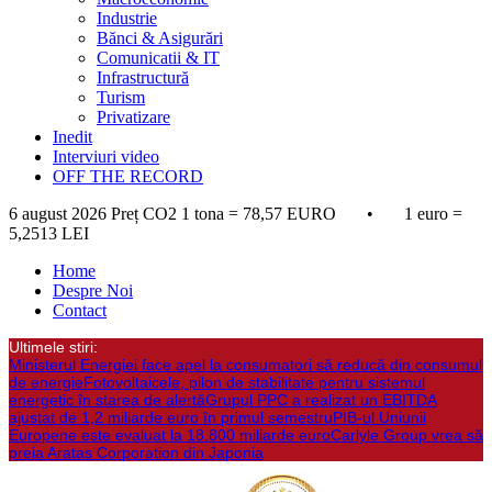
Industrie
Bănci & Asigurări
Comunicatii & IT
Infrastructură
Turism
Privatizare
Inedit
Interviuri video
OFF THE RECORD
6 august 2026
Preț CO2 1 tona = 78,57 EURO • 1 euro =
5,2513 LEI
Home
Despre Noi
Contact
Ultimele stiri:
Ministerul Energiei face apel la consumatori să reducă din consumul
de energie
Fotovoltaicele, pilon de stabilitate pentru sistemul
energetic în starea de alertă
Grupul PPC a realizat un EBITDA
ajustat de 1,2 miliarde euro în primul semestru
PIB-ul Uniunii
Europene este evaluat la 18.800 miliarde euro
Carlyle Group vrea să
preia Aratas Corporation din Japonia