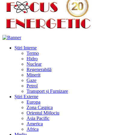
Știri Interne
Termo
Hidro
Nuclear
Regenerabilă
Minerit
Gaze
Petrol
Transport și Furnizare
Știri Externe
Europa
Zona Caspica
Orientul Mijlociu
Asia Pacific
America
Africa
Mediu