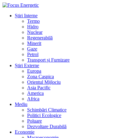
Știri Interne
Termo
Hidro
Nuclear
Regenerabilă
Minerit
Gaze
Petrol
Transport și Furnizare
Știri Externe
Europa
Zona Caspica
Orientul Mijlociu
Asia Pacific
America
Africa
Mediu
Schimbări Climatice
Politici Ecologice
Poluare
Dezvoltare Durabilă
Economie
Macroeconomie