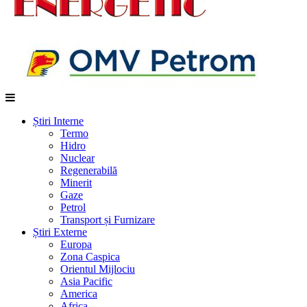
Știri Interne
Termo
Hidro
Nuclear
Regenerabilă
Minerit
Gaze
Petrol
Transport și Furnizare
Știri Externe
Europa
Zona Caspica
Orientul Mijlociu
Asia Pacific
America
Africa