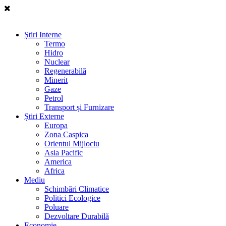
Știri Interne
Termo
Hidro
Nuclear
Regenerabilă
Minerit
Gaze
Petrol
Transport și Furnizare
Știri Externe
Europa
Zona Caspica
Orientul Mijlociu
Asia Pacific
America
Africa
Mediu
Schimbări Climatice
Politici Ecologice
Poluare
Dezvoltare Durabilă
Economie