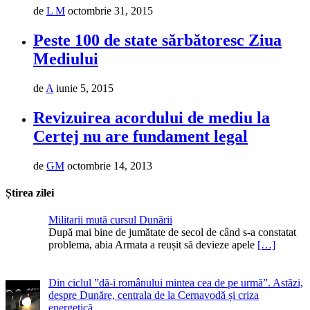
de
L M
octombrie 31, 2015
Peste 100 de state sărbătoresc Ziua
Mediului
de
A
iunie 5, 2015
Revizuirea acordului de mediu la
Certej nu are fundament legal
de
GM
octombrie 14, 2013
Știrea zilei
Militarii mută cursul Dunării
După mai bine de jumătate de secol de când s-a constatat
problema, abia Armata a reușit să devieze apele
[…]
Din ciclul ”dă-i românului mintea cea de pe urmă”. Astăzi,
despre Dunăre, centrala de la Cernavodă și criza
energetică