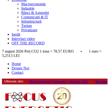
Macroeconomie
Industrie
Bănci & Asigurări
Comunicatii & IT
Infrastructură
Turism
Privatizare
Inedit
Interviuri video
OFF THE RECORD
7 august 2026
Preț CO2 1 tona = 78,57 EURO • 1 euro =
5,2513 LEI
Home
Despre Noi
Contact
Ultimele stiri:
Memorandum Transgaz – Argent LNG
Minister