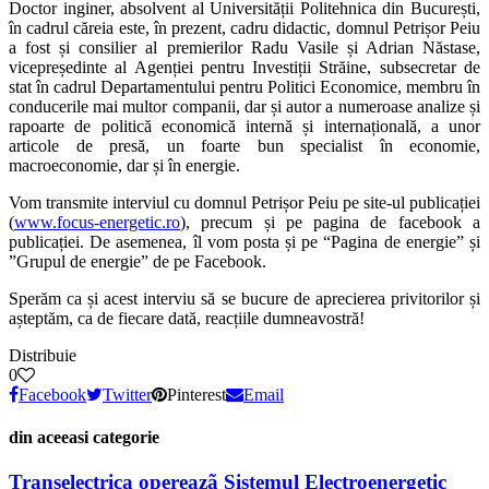
Doctor inginer, absolvent al Universității Politehnica din București,
în cadrul căreia este, în prezent, cadru didactic, domnul Petrișor Peiu
a fost și consilier al premierilor Radu Vasile și Adrian Năstase,
vicepreședinte al Agenției pentru Investiții Străine, subsecretar de
stat în cadrul Departamentului pentru Politici Economice, membru în
conducerile mai multor companii, dar și autor a numeroase analize și
rapoarte de politică economică internă și internațională, a unor
articole de presă, un foarte bun specialist în economie,
macroeconomie, dar și în energie.
Vom transmite interviul cu domnul Petrișor Peiu pe site-ul publicației
(
www.focus-energetic.ro
), precum și pe pagina de facebook a
publicației. De asemenea, îl vom posta și pe “Pagina de energie” și
”Grupul de energie” de pe Facebook.
Sperăm ca și acest interviu să se bucure de aprecierea privitorilor și
așteptăm, ca de fiecare dată, reacțiile dumneavostră!
Distribuie
0
Facebook
Twitter
Pinterest
Email
din aceeasi categorie
Transelectrica opereazã Sistemul Electroenergetic