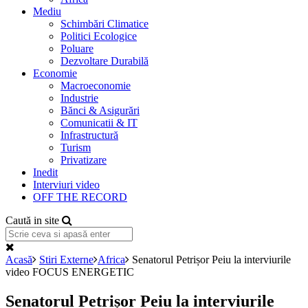
Mediu
Schimbări Climatice
Politici Ecologice
Poluare
Dezvoltare Durabilă
Economie
Macroeconomie
Industrie
Bănci & Asigurări
Comunicatii & IT
Infrastructură
Turism
Privatizare
Inedit
Interviuri video
OFF THE RECORD
Caută in site
Acasă
Stiri Externe
Africa
Senatorul Petrișor Peiu la interviurile
video FOCUS ENERGETIC
Senatorul Petrișor Peiu la interviurile