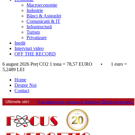
Macroeconomie
Industrie
Bănci & Asigurări
Comunicatii & IT
Infrastructură
Turism
Privatizare
Inedit
Interviuri video
OFF THE RECORD
6 august 2026
Preț CO2 1 tona = 78,57 EURO • 1 euro =
5,2489 LEI
Home
Despre Noi
Contact
Ultimele stiri:
Transelectrica opereazã Sistemul Electroenergetic Naț