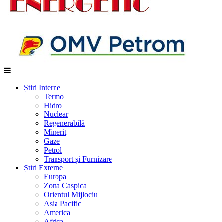
Știri Interne
Termo
Hidro
Nuclear
Regenerabilă
Minerit
Gaze
Petrol
Transport și Furnizare
Știri Externe
Europa
Zona Caspica
Orientul Mijlociu
Asia Pacific
America
Africa