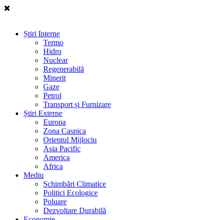
Știri Interne
Termo
Hidro
Nuclear
Regenerabilă
Minerit
Gaze
Petrol
Transport și Furnizare
Știri Externe
Europa
Zona Caspica
Orientul Mijlociu
Asia Pacific
America
Africa
Mediu
Schimbări Climatice
Politici Ecologice
Poluare
Dezvoltare Durabilă
Economie