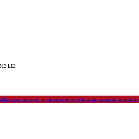
513 LEI
ul Energiei face apel la consumatori să reducă din consumul de energi