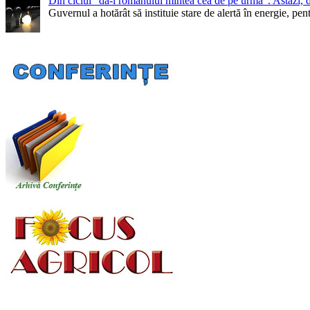
Din ciclul ”dă-i românului mintea cea de pe urmă”. Astăzi, 
Guvernul a hotărât să instituie stare de alertă în energie, 