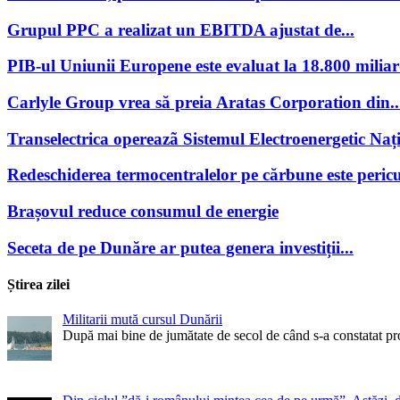
Grupul PPC a realizat un EBITDA ajustat de...
PIB-ul Uniunii Europene este evaluat la 18.800 miliar
Carlyle Group vrea să preia Aratas Corporation din..
Transelectrica opereazã Sistemul Electroenergetic Națio
Redeschiderea termocentralelor pe cărbune este pericu
Brașovul reduce consumul de energie
Seceta de pe Dunăre ar putea genera investiții...
Știrea zilei
Militarii mută cursul Dunării
După mai bine de jumătate de secol de când s-a constatat pr