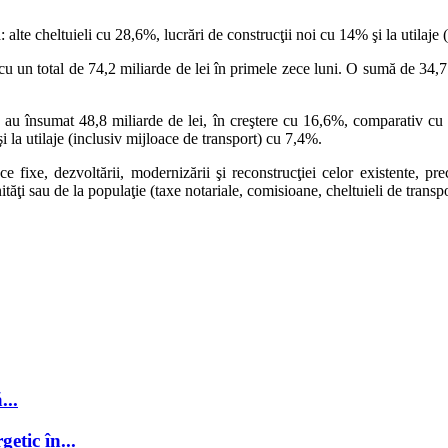
ră: alte cheltuieli cu 28,6%, lucrări de construcţii noi cu 14% şi la utilaj
, cu un total de 74,2 miliarde de lei în primele zece luni. O sumă de 34,7 m
lă au însumat 48,8 miliarde de lei, în creştere cu 16,6%, comparativ cu 
şi la utilaje (inclusiv mijloace de transport) cu 7,4%.
oace fixe, dezvoltării, modernizării şi reconstrucţiei celor existente, p
unităţi sau de la populaţie (taxe notariale, comisioane, cheltuieli de tran
...
getic în...