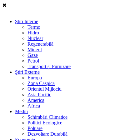
Știri Interne
Termo
Hidro
Nuclear
Regenerabilă
Minerit
Gaze
Petrol
Transport și Furnizare
Știri Externe
Europa
Zona Caspica
Orientul Mijlociu
Asia Pacific
America
Africa
Mediu
Schimbări Climatice
Politici Ecologice
Poluare
Dezvoltare Durabilă
Economie