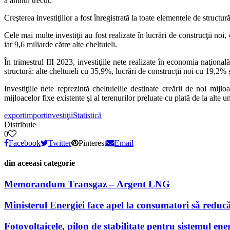
a anului trecut.
Creşterea investiţiilor a fost înregistrată la toate elementele de structu
Cele mai multe investiţii au fost realizate în lucrări de construcţii noi
iar 9,6 miliarde către alte cheltuieli.
În trimestrul III 2023, investiţiile nete realizate în economia naţiona
structură: alte cheltuieli cu 35,9%, lucrări de construcţii noi cu 19,2% 
Investiţiile nete reprezintă cheltuielile destinate creării de noi mijl
mijloacelor fixe existente şi al terenurilor preluate cu plată de la alte 
export
import
investiţii
Statistică
Distribuie
0
Facebook
Twitter
Pinterest
Email
din aceeasi categorie
Memorandum Transgaz – Argent LNG
Ministerul Energiei face apel la consumatori să reducă
Fotovoltaicele, pilon de stabilitate pentru sistemul ener