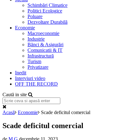
Schimbări Climatice
Politici Ecologice
Poluare
Dezvoltare Durabilă
Economie
Macroeconomie
Industrie
Bănci & Asigurări
Comunicatii & IT
Infrastructură
Turism
Privatizare
Inedit
Interviuri video
OFF THE RECORD
Caută in site
Acasă
Economie
Scade deficitul comercial
Scade deficitul comercial
de
M G
decembrie 11, 2023