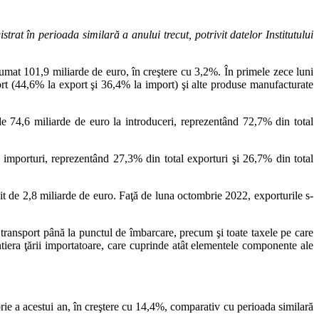
rat în perioada similară a anului trecut, potrivit datelor Institutului
mat 101,9 miliarde de euro, în creştere cu 3,2%. În primele zece luni
ort (44,6% la export şi 36,4% la import) şi alte produse manufacturate
e 74,6 miliarde de euro la introduceri, reprezentând 72,7% din total
 importuri, reprezentând 27,3% din total exporturi şi 26,7% din total
t de 2,8 miliarde de euro. Faţă de luna octombrie 2022, exporturile s-
e transport până la punctul de îmbarcare, precum şi toate taxele pe care
ntiera ţării importatoare, care cuprinde atât elementele componente ale
brie a acestui an, în creştere cu 14,4%, comparativ cu perioada similară