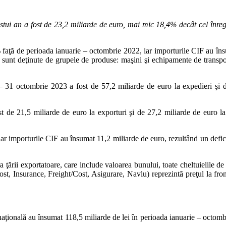
ui an a fost de 23,2 miliarde de euro, mai mic 18,4% decât cel înregist
faţă de perioada ianuarie – octombrie 2022, iar importurile CIF au însu
lor sunt deţinute de grupele de produse: maşini şi echipamente de transp
 31 octombrie 2023 a fost de 57,2 miliarde de euro la expedieri şi d
st de 21,5 miliarde de euro la exporturi şi de 27,2 miliarde de euro la
ar importurile CIF au însumat 11,2 miliarde de euro, rezultând un defici
 ţării exportatoare, care include valoarea bunului, toate cheltuielile d
Cost, Insurance, Freight/Cost, Asigurare, Navlu) reprezintă preţul la fro
 naţională au însumat 118,5 miliarde de lei în perioada ianuarie – octom