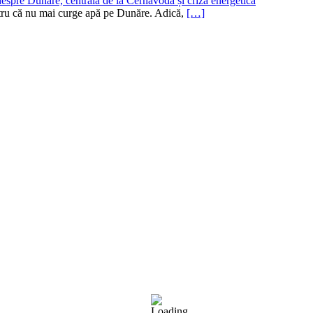
despre Dunăre, centrala de la Cernavodă și criza energetică
pentru că nu mai curge apă pe Dunăre. Adică,
[…]