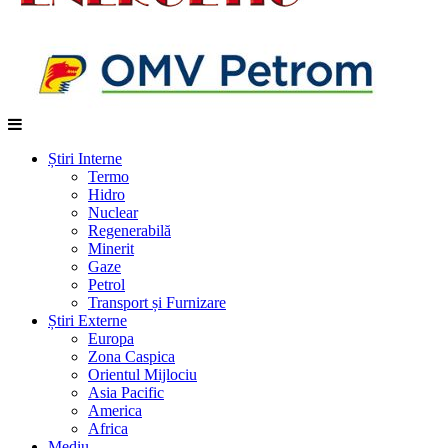
Știri Interne
Termo
Hidro
Nuclear
Regenerabilă
Minerit
Gaze
Petrol
Transport și Furnizare
Știri Externe
Europa
Zona Caspica
Orientul Mijlociu
Asia Pacific
America
Africa
Mediu