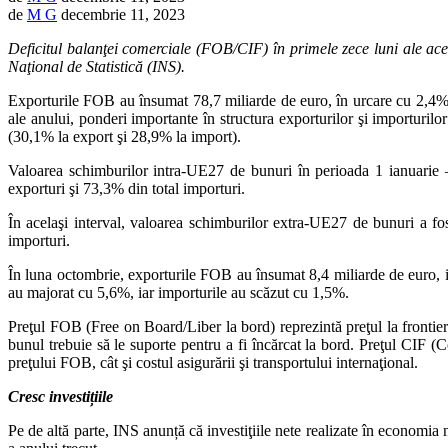
de
M G
decembrie 11, 2023
Deficitul balanţei comerciale (FOB/CIF) în primele zece luni ale acest
Naţional de Statistică (INS).
Exporturile FOB au însumat 78,7 miliarde de euro, în urcare cu 2,4% 
ale anului, ponderi importante în structura exporturilor şi importuri
(30,1% la export şi 28,9% la import).
Valoarea schimburilor intra-UE27 de bunuri în perioada 1 ianuarie –
exporturi şi 73,3% din total importuri.
În acelaşi interval, valoarea schimburilor extra-UE27 de bunuri a fo
importuri.
În luna octombrie, exporturile FOB au însumat 8,4 miliarde de euro, i
au majorat cu 5,6%, iar importurile au scăzut cu 1,5%.
Preţul FOB (Free on Board/Liber la bord) reprezintă preţul la frontiera
bunul trebuie să le suporte pentru a fi încărcat la bord. Preţul CIF (
preţului FOB, cât şi costul asigurării şi transportului internaţional.
Cresc investițiile
Pe de altă parte, INS anunță că investiţiile nete realizate în economia