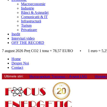
Macroeconomie
Industrie
Bănci & Asigurări
Comunicatii & IT
Infrastructură
Turism
Privatizare
Inedit
Interviuri video
OFF THE RECORD
7 august 2026
Preț CO2 1 tona = 78,57 EURO • 1 euro = 5,2
Home
Despre Noi
Contact
Ultimele stiri:
Memorandum Transgaz – Argent LNG
Minister