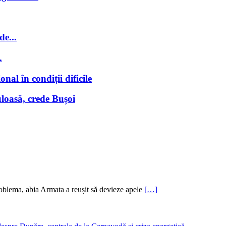
de...
.
nal în condiții dificile
loasă, crede Bușoi
oblema, abia Armata a reușit să devieze apele
[…]