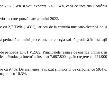
ate de 2,97 TWh și s-au exportat 5,48 TWh, ceea ce face din România
perioada corespunzătoare a anului 2022.
e cu 2,7 TWh (+43%), iar cea de la centrala nuclearo-electrică de la
 perioadă a anului precedent, iar energia solară produsă în instalaţii
 de perioada 1.I-31.V.2022. Principalele resurse de energie primară, în
dent. Producţia internă a însumat 7.687.800 tep, în creștere cu 251.900
bune cu 9,4%. De asemenea, a scăzut și importul de cărbune, cu 59,4%.
a majorat cu 10,3%.