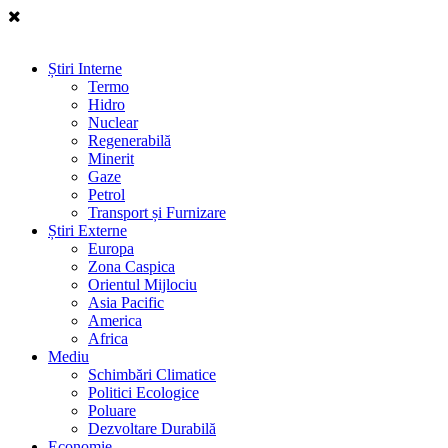
Știri Interne
Termo
Hidro
Nuclear
Regenerabilă
Minerit
Gaze
Petrol
Transport și Furnizare
Știri Externe
Europa
Zona Caspica
Orientul Mijlociu
Asia Pacific
America
Africa
Mediu
Schimbări Climatice
Politici Ecologice
Poluare
Dezvoltare Durabilă
Economie