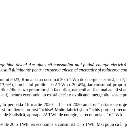
 bine deloc! Am ajuns să consumăm mai puțină energie electrică ch
nvestiții fulminante pentru creșterea eficienței energetice și reducerea
ale anului 2023, România a consumat 20,5 TWh de energie electrică, cu 7,
,6%), iluminatul public – 0,2 TWh (-20,4%), iar consumul propriu te
lor (din cauza prețurilor și a facturilor, oamenii au fost mai atenți și au
lți ani), pentru economie nu există decât o explicație: merge rău, scade p
în perioada 16 martie 2020 – 15 mai 2020 am fost în stare de urgenț
hiar și frontierele au fost închise! Multe fabrici și-au închis porțile (
onal de Statistică, aproape 22 TWh de energie, iar economia – 16 TWh.
 fost de 20,5 TWh, iar economia a consumat 15,5 TWh. Mai puțin ca în