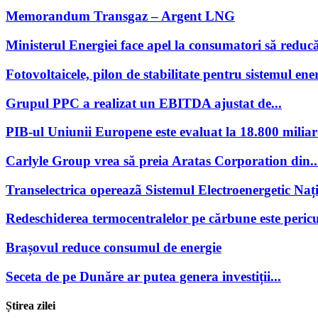
Memorandum Transgaz – Argent LNG
Ministerul Energiei face apel la consumatori să reducă
Fotovoltaicele, pilon de stabilitate pentru sistemul ener
Grupul PPC a realizat un EBITDA ajustat de...
PIB-ul Uniunii Europene este evaluat la 18.800 miliar
Carlyle Group vrea să preia Aratas Corporation din..
Transelectrica opereazã Sistemul Electroenergetic Națio
Redeschiderea termocentralelor pe cărbune este pericu
Brașovul reduce consumul de energie
Seceta de pe Dunăre ar putea genera investiții...
Știrea zilei