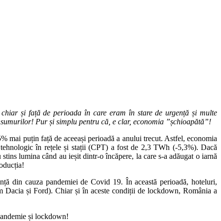
iar și față de perioada în care eram în stare de urgență și multe
 consumurilor! Pur și simplu pentru că, e clar, economia ”șchioapătă”!
5% mai puțin față de aceeași perioadă a anului trecut. Astfel, economia
hnologic în rețele și stații (CPT) a fost de 2,3 TWh (-5,3%). Dacă
 stins lumina când au ieșit dintr-o încăpere, la care s-a adăugat o iarnă
roducția!
ă din cauza pandemiei de Covid 19. În această perioadă, hoteluri,
precum Dacia și Ford). Chiar și în aceste condiții de lockdown, România a
 pandemie și lockdown!