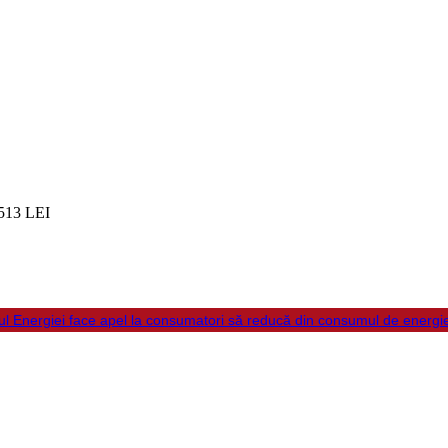
513 LEI
ul Energiei face apel la consumatori să reducă din consumul de energi