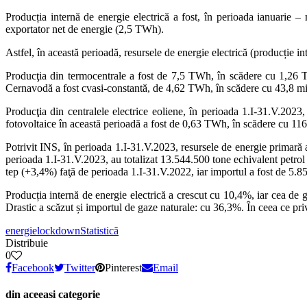
Producția internă de energie electrică a fost, în perioada ianuari
exportator net de energie (2,5 TWh).
Astfel, în această perioadă, resursele de energie electrică (producție
Producţia din termocentrale a fost de 7,5 TWh, în scădere cu 1,26 T
Cernavodă a fost cvasi-constantă, de 4,62 TWh, în scădere cu 43,8 m
Producţia din centralele electrice eoliene, în perioada 1.I-31.V.2023
fotovoltaice în această perioadă a fost de 0,63 TWh, în scădere cu 1
Potrivit INS, în perioada 1.I-31.V.2023, resursele de energie primară 
perioada 1.I-31.V.2023, au totalizat 13.544.500 tone echivalent petrol
tep (+3,4%) faţă de perioada 1.I-31.V.2022, iar importul a fost de 5.8
Producția internă de energie electrică a crescut cu 10,4%, iar cea d
Drastic a scăzut și importul de gaze naturale: cu 36,3%. În ceea ce pri
energie
lockdown
Statistică
Distribuie
0
Facebook
Twitter
Pinterest
Email
din aceeasi categorie