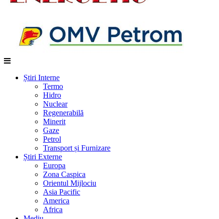
Știri Interne
Termo
Hidro
Nuclear
Regenerabilă
Minerit
Gaze
Petrol
Transport și Furnizare
Știri Externe
Europa
Zona Caspica
Orientul Mijlociu
Asia Pacific
America
Africa
Mediu