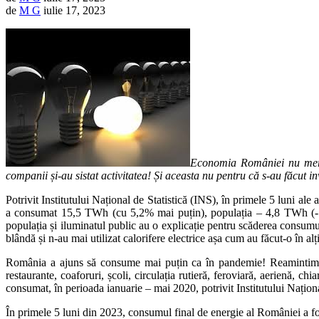
de
M G
iulie 17, 2023
Economia României nu merge
companii și-au sistat activitatea! Și aceasta nu pentru că s-au făcut i
Potrivit Institutului Național de Statistică (INS), în primele 5 luni 
a consumat 15,5 TWh (cu 5,2% mai puțin), populația – 4,8 TWh (-13
populația și iluminatul public au o explicație pentru scăderea consumuri
blândă și n-au mai utilizat calorifere electrice așa cum au făcut-o în a
România a ajuns să consume mai puțin ca în pandemie! Reamintim, 
restaurante, coaforuri, școli, circulația rutieră, feroviară, aerienă, c
consumat, în perioada ianuarie – mai 2020, potrivit Institutului Nați
În primele 5 luni din 2023, consumul final de energie al României a