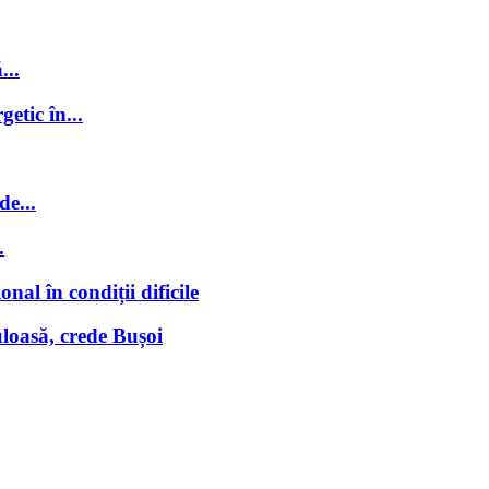
...
getic în...
de...
.
nal în condiții dificile
loasă, crede Bușoi