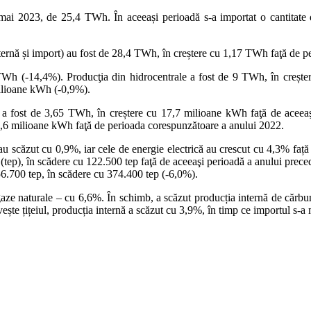
e – mai 2023, de 25,4 TWh. În aceeași perioadă s-a importat o cantit
 internă și import) au fost de 28,4 TWh, în creștere cu 1,17 TWh faţă de 
Wh (-14,4%). Producţia din hidrocentrale a fost de 9 TWh, în creșter
ilioane kWh (-0,9%).
, a fost de 3,65 TWh, în creștere cu 17,7 milioane kWh faţă de aceeaşi
16,6 milioane kWh faţă de perioada corespunzătoare a anului 2022.
au scăzut cu 0,9%, iar cele de energie electrică au crescut cu 4,3% față
 (tep), în scădere cu 122.500 tep faţă de aceeaşi perioadă a anului prece
56.700 tep, în scădere cu 374.400 tep (-6,0%).
e gaze naturale – cu 6,6%. În schimb, a scăzut producția internă de căr
vește țițeiul, producția internă a scăzut cu 3,9%, în timp ce importul s-