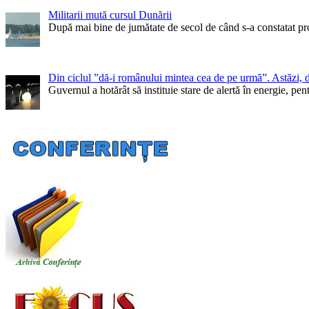
Militarii mută cursul Dunării
După mai bine de jumătate de secol de când s-a constatat pr
Din ciclul ”dă-i românului mintea cea de pe urmă”. Astăzi, 
Guvernul a hotărât să instituie stare de alertă în energie, 