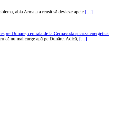
oblema, abia Armata a reușit să devieze apele
[…]
despre Dunăre, centrala de la Cernavodă și criza energetică
pentru că nu mai curge apă pe Dunăre. Adică,
[…]