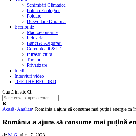
Schimbări Climatice
Politici Ecologice
Poluare
Dezvoltare Durabilă
Economie
Macroeconomie
Industrie
Bănci & Asigurări
Comunicatii & IT
Infrastructură
Turism
Privatizare
Inedit
Interviuri video
OFF THE RECORD
Caută in site
Acasă
Analize
România a ajuns să consume mai puțină energie ca 
România a ajuns să consume mai puțină en
de
M G
iulie 17, 2023