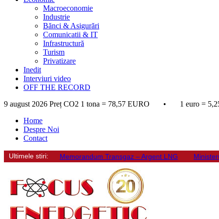
Macroeconomie
Industrie
Bănci & Asigurări
Comunicatii & IT
Infrastructură
Turism
Privatizare
Inedit
Interviuri video
OFF THE RECORD
9 august 2026
Preț CO2 1 tona = 78,57 EURO • 1 euro = 5,2
Home
Despre Noi
Contact
Ultimele stiri:
Memorandum Transgaz – Argent LNG
Minister