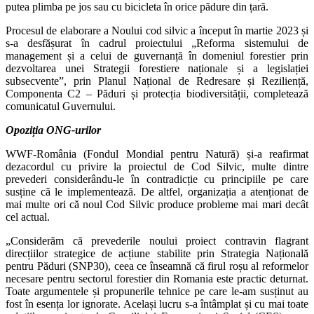
putea plimba pe jos sau cu bicicleta în orice pădure din țară.
Procesul de elaborare a Noului cod silvic a început în martie 2023 și
s-a desfășurat în cadrul proiectului „Reforma sistemului de
management și a celui de guvernanță în domeniul forestier prin
dezvoltarea unei Strategii forestiere naționale și a legislației
subsecvente”, prin Planul Național de Redresare și Reziliență,
Componenta C2 – Păduri și protecția biodiversității, completează
comunicatul Guvernului.
Opoziția ONG-urilor
WWF-România (Fondul Mondial pentru Natură) și-a reafirmat
dezacordul cu privire la proiectul de Cod Silvic, multe dintre
prevederi considerându-le în contradicție cu principiile pe care
susține că le implementează. De altfel, organizația a atenționat de
mai multe ori că noul Cod Silvic produce probleme mai mari decât
cel actual.
„Considerăm că prevederile noului proiect contravin flagrant
direcțiilor strategice de acțiune stabilite prin Strategia Națională
pentru Păduri (SNP30), ceea ce înseamnă că firul roșu al reformelor
necesare pentru sectorul forestier din Romania este practic deturnat.
Toate argumentele și propunerile tehnice pe care le-am susținut au
fost în esența lor ignorate. Același lucru s-a întâmplat și cu mai toate