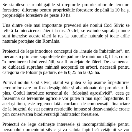
Se stabilesc clar obligațiile și drepturile proprietarilor de terenuri
forestiere, diferența pentru proprietățile forestiere de până la 10 ha și
proprietățile forestiere de peste 10 ha.
Una dintre cele mai importante prevederi ale noului Cod Silvic se
referă la interzicerea tăierii la ras. Astfel, se extinde suprafața unde
sunt interzise aceste tăieri la ras la parcurile naturale și toate ariile
naturale protejate din România.
Proiectul de lege introduce conceptul de „insule de îmbătrânire”, un
mecanism prin care suprafețele de pădure de minimum 0,1 ha, cu rol
în menținerea biodiversității, vor fi protejate de tăieri. De asemenea,
se dublează suprafața minimă acoperită cu arbori, necesară pentru
categoria de folosință pădure, de la 0,25 ha la 0,5 ha.
Potrivit noului Cod silvic, statul va putea să își asume împădurirea
terenurilor care au fost despăgubite și abandonate de proprietar. În
plus, Codul introduce termenul de „folosință agrosilvică”, ceea ce
înseamnă că terenurile agricole vor putea fi mai ușor împădurite. În
același timp, este reglementată acordarea de compensații financiare
de la bugetul de stat pentru restricțiile impuse și dezavantajele create
prin conservarea biodiversității habitatelor forestiere.
Proiectul de lege definește interesele și incompatibilitățile pentru
personalul domeniului silvic și va statuta faptul că cetățenii se vor