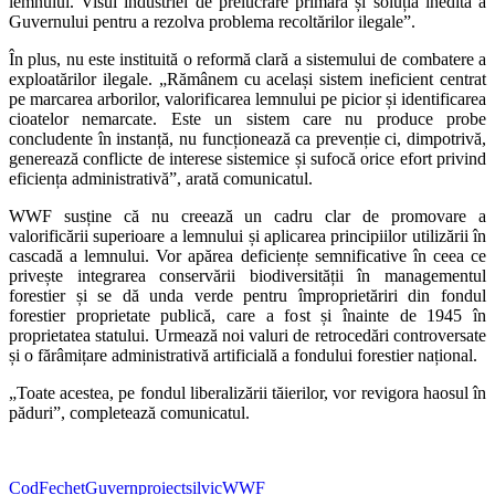
lemnului. Visul industriei de prelucrare primară și soluția inedită a
Guvernului pentru a rezolva problema recoltărilor ilegale”.
În plus, nu este instituită o reformă clară a sistemului de combatere a
exploatărilor ilegale. „Rămânem cu același sistem ineficient centrat
pe marcarea arborilor, valorificarea lemnului pe picior și identificarea
cioatelor nemarcate. Este un sistem care nu produce probe
concludente în instanță, nu funcționează ca prevenție ci, dimpotrivă,
generează conflicte de interese sistemice și sufocă orice efort privind
eficiența administrativă”, arată comunicatul.
WWF susține că nu creează un cadru clar de promovare a
valorificării superioare a lemnului și aplicarea principiilor utilizării în
cascadă a lemnului. Vor apărea deficiențe semnificative în ceea ce
privește integrarea conservării biodiversității în managementul
forestier și se dă unda verde pentru împroprietăriri din fondul
forestier proprietate publică, care a fost și înainte de 1945 în
proprietatea statului. Urmează noi valuri de retrocedări controversate
și o fărâmițare administrativă artificială a fondului forestier național.
„Toate acestea, pe fondul liberalizării tăierilor, vor revigora haosul în
păduri”, completează comunicatul.
Cod
Fechet
Guvern
proiect
silvic
WWF