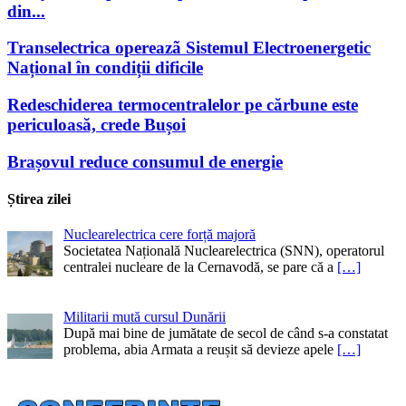
din...
Transelectrica opereazã Sistemul Electroenergetic
Național în condiții dificile
Redeschiderea termocentralelor pe cărbune este
periculoasă, crede Bușoi
Brașovul reduce consumul de energie
Știrea zilei
Nuclearelectrica cere forță majoră
Societatea Națională Nuclearelectrica (SNN), operatorul
centralei nucleare de la Cernavodă, se pare că a
[…]
Militarii mută cursul Dunării
După mai bine de jumătate de secol de când s-a constatat
problema, abia Armata a reușit să devieze apele
[…]