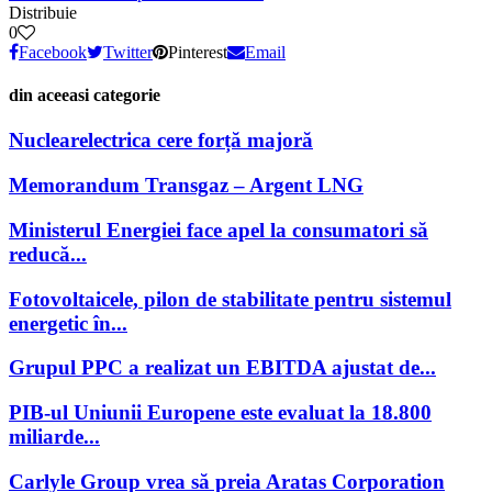
Distribuie
0
Facebook
Twitter
Pinterest
Email
din aceeasi categorie
Nuclearelectrica cere forță majoră
Memorandum Transgaz – Argent LNG
Ministerul Energiei face apel la consumatori să
reducă...
Fotovoltaicele, pilon de stabilitate pentru sistemul
energetic în...
Grupul PPC a realizat un EBITDA ajustat de...
PIB-ul Uniunii Europene este evaluat la 18.800
miliarde...
Carlyle Group vrea să preia Aratas Corporation