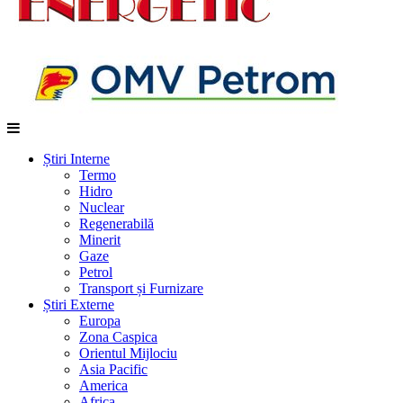
Știri Interne
Termo
Hidro
Nuclear
Regenerabilă
Minerit
Gaze
Petrol
Transport și Furnizare
Știri Externe
Europa
Zona Caspica
Orientul Mijlociu
Asia Pacific
America
Africa