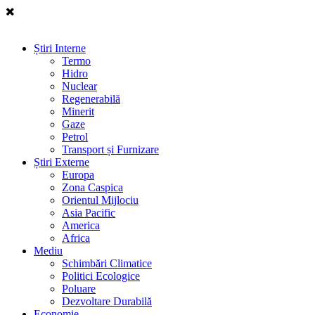
Știri Interne
Termo
Hidro
Nuclear
Regenerabilă
Minerit
Gaze
Petrol
Transport și Furnizare
Știri Externe
Europa
Zona Caspica
Orientul Mijlociu
Asia Pacific
America
Africa
Mediu
Schimbări Climatice
Politici Ecologice
Poluare
Dezvoltare Durabilă
Economie