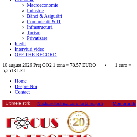
Macroeconomie
Industrie
Bănci & Asigurări
Comunicatii & IT
Infrastructură
Turism
Privatizare
Inedit
Interviuri video
OFF THE RECORD
10 august 2026
Preț CO2 1 tona = 78,57 EURO • 1 euro =
5,2513 LEI
Home
Despre Noi
Contact
Ultimele stiri:
Nuclearelectrica cere forță majoră
Memorandum