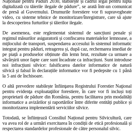
Naționale pentru Păduri 2030, stabilește și cadrul legal pentru lupta
digitalizată cu tăierile ilegale de pădure”, se arată într-un comunicat
de presă al Guvernului. Drumurile forestiere vor fi supravegheate
video, cu sisteme tehnice de monitorizare/înregistrare, care să ajute
la descoperirea furturilor și tăierilor ilegale.
De asemenea, este reglementat sistemul de sancțiuni penale și
regimul măsurilor asiguratorii și confiscarea materialelor lemnoase, a
mijlocului de transport, suspendarea accesului în sistemul informatic
integrat pentru păduri, retragerea și, după caz, rechemarea imediat de
pe piață a produselor obținute din lemn brut, rezultate ca urmare a
săvârșirii unor fapte care sunt încadrate ca infracțiuni. Sunt introduse
noi infracțiuni silvice: falsificarea datelor informatice de natură
silvică și falsul în declarațiile informatice vor fi pedepsite cu 1 până
la 5 ani de închisoare.
O altă prevedere stabilește înfiinţarea Registrului Forestier Naţional
pentru evidenţa exploataţiilor forestiere, în care vor fi incluși toți
proprietarii de pădure din România, pentru facilitarea prin modalități
informatice a avizărilor și raportărilor între diferite entități publice și
monitorizarea implementării serviciilor silvice.
Totodată, se înființează Consiliul Național pentru Silvicultură, care
va avea rol de a urmări exercitarea în condiții de etică profesională și
respectarea standardelor profesionale de către personalul silvic.