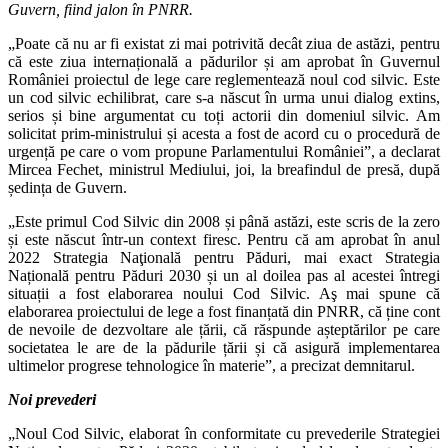
Guvern, fiind jalon în PNRR.
„Poate că nu ar fi existat zi mai potrivită decât ziua de astăzi, pentru
că este ziua internațională a pădurilor și am aprobat în Guvernul
României proiectul de lege care reglementează noul cod silvic. Este
un cod silvic echilibrat, care s-a născut în urma unui dialog extins,
serios și bine argumentat cu toți actorii din domeniul silvic. Am
solicitat prim-ministrului și acesta a fost de acord cu o procedură de
urgență pe care o vom propune Parlamentului României”, a declarat
Mircea Fechet, ministrul Mediului, joi, la breafindul de presă, după
ședința de Guvern.
„Este primul Cod Silvic din 2008 și până astăzi, este scris de la zero
și este născut într-un context firesc. Pentru că am aprobat în anul
2022 Strategia Naţională pentru Păduri, mai exact Strategia
Națională pentru Păduri 2030 și un al doilea pas al acestei întregi
situații a fost elaborarea noului Cod Silvic. Aş mai spune că
elaborarea proiectului de lege a fost finanțată din PNRR, că ține cont
de nevoile de dezvoltare ale țării, că răspunde așteptărilor pe care
societatea le are de la pădurile țării și că asigură implementarea
ultimelor progrese tehnologice în materie”, a precizat demnitarul.
Noi prevederi
„Noul Cod Silvic, elaborat în conformitate cu prevederile Strategiei