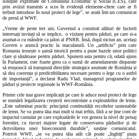
soluțiile exprimate de Consiliului Economic și Social (CES), care
prin avizul transmis a scos în evidență elemente-cheie care ar fi
trebuit introduse în noul proiect de lege”, se arată într-un comunicat
de presă al WWF.
„Vreme de peste trei ani, Guvernul a construit alături de factorii
interesați invitați să se implice, o viziune pentru păduri, pe care si-a
asumat-o cu mândrie ca jalon al PNRR. Însă, după niciun an, același
Guvern o aruncă practic la maculatură. Un „artificiu” prin care
Romania irosește o șansă istorică pentru a pune bazele unor politici
clare și sănătoase pentru păduri. Spunem asta pentru că, odată ajuns
în Parlament, este foarte greu ca o sumă de amendamente disparate
să reușească să transpună direcțiile strategice asumate de România și
să dea coerența și predictibilitatea necesare pentru o lege cu o astfel
de importanță”, a declarat Radu Vlad, managerul programelor de
păduri și proiecte regionale la WWF-România.
Printre cele mai grave implicații pe care le aduce noul proiect de lege
se numără legalizarea creșterii necontrolate a exploatărilor de lemn.
„Este subminat practic principiul continuității recoltelor sustenabile
de lemn. Se va putea tăia mai mult si mai ieftin, fără a se ține cont de
impactul cumulat pe care exploatările le vor genera la nivel de peisaj
forestier, cu riscuri majore legate de conservarea pădurilor și de
dezvoltarea unei bioeconomii durabile”, susține comunicatul.
Potrivit WWF, „se va putea tăia atât cât poate „înghiți” piața