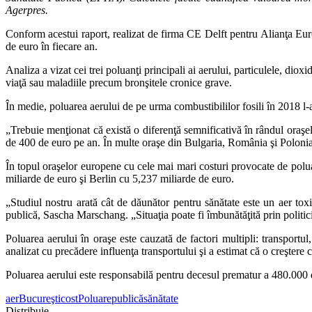
Agerpres.
Conform acestui raport, realizat de firma CE Delft pentru Alianţa Eu
de euro în fiecare an.
Analiza a vizat cei trei poluanţi principali ai aerului, particulele, diox
viaţă sau maladiile precum bronşitele cronice grave.
În medie, poluarea aerului de pe urma combustibililor fosili în 2018 l-
„Trebuie menţionat că există o diferenţă semnificativă în rândul oraşel
de 400 de euro pe an. În multe oraşe din Bulgaria, România şi Polonia co
În topul oraşelor europene cu cele mai mari costuri provocate de polua
miliarde de euro şi Berlin cu 5,237 miliarde de euro.
„Studiul nostru arată cât de dăunător pentru sănătate este un aer toxic
publică, Sascha Marschang. „Situaţia poate fi îmbunătăţită prin politic
Poluarea aerului în oraşe este cauzată de factori multipli: transportul, 
analizat cu precădere influenţa transportului şi a estimat că o creşter
Poluarea aerului este responsabilă pentru decesul prematur a 480.000 
aer
Bucureşti
cost
Poluare
publică
sănătate
Distribuie