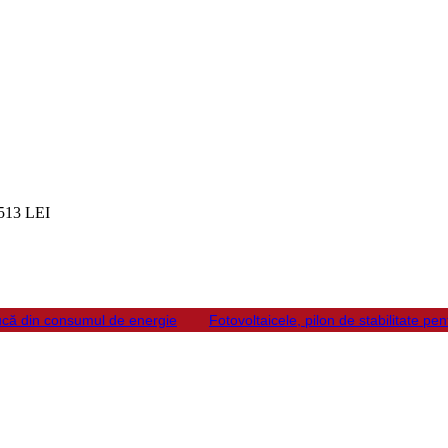
513 LEI
ducă din consumul de energie
Fotovoltaicele, pilon de stabilitate pe