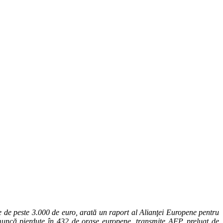
e de peste 3.000 de euro, arată un raport al Alianţei Europene pentru
 muncă pierdute în 432 de oraşe europene, transmite AFP, preluat de