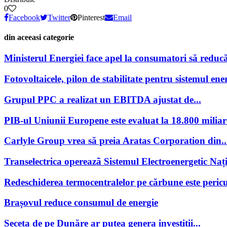
0
Facebook
Twitter
Pinterest
Email
din aceeasi categorie
Ministerul Energiei face apel la consumatori să reducă
Fotovoltaicele, pilon de stabilitate pentru sistemul ener
Grupul PPC a realizat un EBITDA ajustat de...
PIB-ul Uniunii Europene este evaluat la 18.800 miliar
Carlyle Group vrea să preia Aratas Corporation din..
Transelectrica opereazã Sistemul Electroenergetic Națio
Redeschiderea termocentralelor pe cărbune este pericu
Brașovul reduce consumul de energie
Seceta de pe Dunăre ar putea genera investiții...