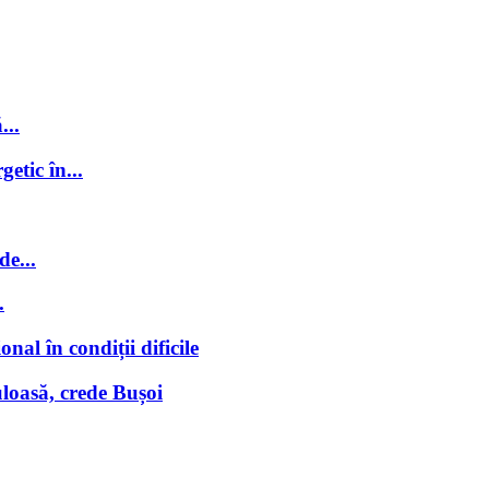
...
getic în...
de...
.
nal în condiții dificile
loasă, crede Bușoi