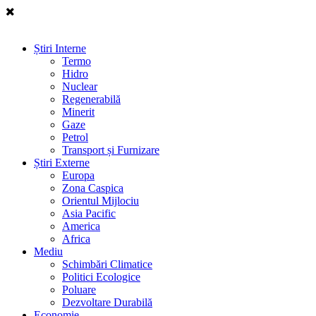
Știri Interne
Termo
Hidro
Nuclear
Regenerabilă
Minerit
Gaze
Petrol
Transport și Furnizare
Știri Externe
Europa
Zona Caspica
Orientul Mijlociu
Asia Pacific
America
Africa
Mediu
Schimbări Climatice
Politici Ecologice
Poluare
Dezvoltare Durabilă
Economie