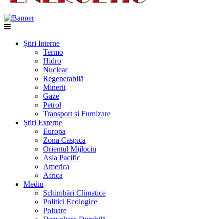
Știri Interne
Termo
Hidro
Nuclear
Regenerabilă
Minerit
Gaze
Petrol
Transport și Furnizare
Știri Externe
Europa
Zona Caspica
Orientul Mijlociu
Asia Pacific
America
Africa
Mediu
Schimbări Climatice
Politici Ecologice
Poluare