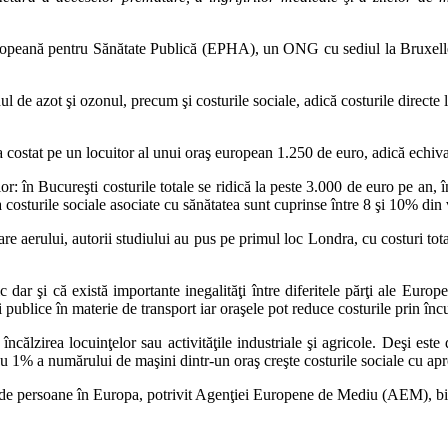
ropeană pentru Sănătate Publică (EPHA), un ONG cu sediul la Bruxelles,
idul de azot şi ozonul, precum şi costurile sociale, adică costurile direct
a costat pe un locuitor al unui oraş european 1.250 de euro, adică echiv
or: în Bucureşti costurile totale se ridică la peste 3.000 de euro pe an,
sturile sociale asociate cu sănătatea sunt cuprinse între 8 şi 10% din ve
re aerului, autorii studiului au pus pe primul loc Londra, cu costuri to
 dar şi că există importante inegalităţi între diferitele părţi ale Euro
i publice în materie de transport iar oraşele pot reduce costurile prin î
încălzirea locuinţelor sau activităţile industriale şi agricole. Deşi este
e cu 1% a numărului de maşini dintr-un oraş creşte costurile sociale cu a
de persoane în Europa, potrivit Agenţiei Europene de Mediu (AEM), bila