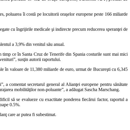
 poluarea îi costă pe locuitorii oraşelor europene peste 166 miliarde
e legate cu îngrijirile medicale şi indirecte precum reducerea speranţei de
alentul a 3,9% din venitul său anual.
 în timp ce în Santa Cruz de Tenerife din Spania costurile sunt mai mici
nituri”, susţin autorii raportului.
tale în valoare de 11,380 miliarde de euro, urmat de Bucureşti cu 6,345
pei”, a comentat secretarul general al Alianţei europene pentru sănătate
ncurajarea mobilităţilor non-poluante”, a adăugat Sascha Marschang.
 dificil să se evalueze cu exactitate ponderea fiecărui factor, raportul a
proape 0.5%.
nţ care ar putea fi subestimat.