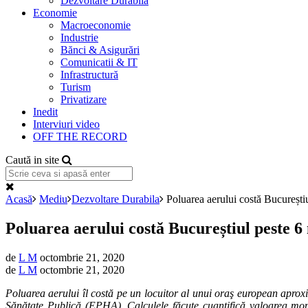
Dezvoltare Durabilă
Economie
Macroeconomie
Industrie
Bănci & Asigurări
Comunicatii & IT
Infrastructură
Turism
Privatizare
Inedit
Interviuri video
OFF THE RECORD
Caută in site
Acasă
Mediu
Dezvoltare Durabila
Poluarea aerului costă Bucureștiu
Poluarea aerului costă Bucureștiul peste 6
de
L M
octombrie 21, 2020
de
L M
octombrie 21, 2020
Poluarea aerului îl costă pe un locuitor al unui oraş european aprox
Sănătate Publică (EPHA). Calculele f
ăcute c
uantifică valoarea mon