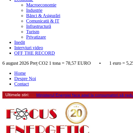
Macroeconomie
Industrie
Bănci & Asigurări
Comunicatii & IT
Infrastructură
Turism
Privatizare
Inedit
Interviuri video
OFF THE RECORD
6 august 2026
Preț CO2 1 tona = 78,57 EURO • 1 euro = 5,2
Home
Despre Noi
Contact
Ultimele stiri:
Ministerul Energiei face apel la consumatori să re