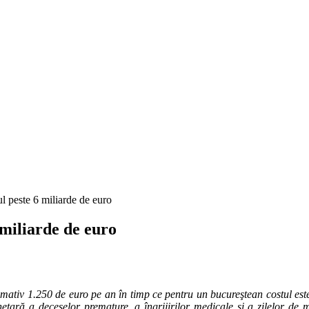
l peste 6 miliarde de euro
 miliarde de euro
imativ 1.250 de euro pe an în timp ce pentru un bucureştean costul est
etară a deceselor premature, a îngrijirilor medicale şi a zilelor de