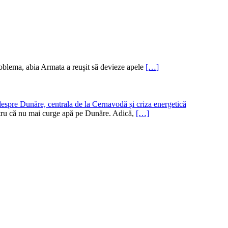
oblema, abia Armata a reușit să devieze apele
[…]
despre Dunăre, centrala de la Cernavodă și criza energetică
pentru că nu mai curge apă pe Dunăre. Adică,
[…]