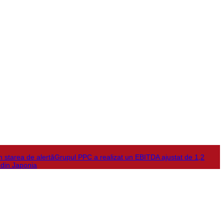
în starea de alertă
Grupul PPC a realizat un EBITDA ajustat de 1,2
 din Japonia