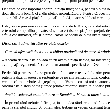
preţului de import şi creşterea graduală a preţului producţiei locale.
Dar ceea ce este important pentru o piaţă funcţională, pentru o piaţă lich
doar din piaţa locală, ci şi din pieţele înconjurătoare. Pentru că acest 
suportabil. Această piaţă funcţională, lichidă, şi această liberă circu
Uitaţi-vă ce presiune avem asupra centralei de la Brazi, care, datorită c
este rolul companiilor private, să-şi ia acest risc de piaţă, de preţuri, d
atât la consumatori, cât şi la producători. Modelul de piaţă liberă func
Distorsiuni administrative pe piaţa gazelor
– Cum vă afectează decizia de a obliga producătorii de gaze să vândă
– Această decizie este dovada că nu avem o piaţă lichidă, iar intervenţi
avem piaţă reglementată, care are un anumit specific şi ea. Deci, a in
Pe de altă parte, este foarte greu de definit care este nivelul optim pe
putem realiza în august şi septembrie ce nu am realizat în iulie, confor
credem că mai trebuie să aşteptăm puţin. Vom discuta şi noi cu autoritat
oricum este distorsionată şi trece printr-o reformă structurală foarte pu
– Aveţi în vedere să exportaţi gaze în Republica Moldova atunci când
– În primul rând trebuie să fie gata, în al doilea rând trebuie să fie 
până la sfârşitul anului. Şi, bineînţeles, trebuie să vedem care sunt te