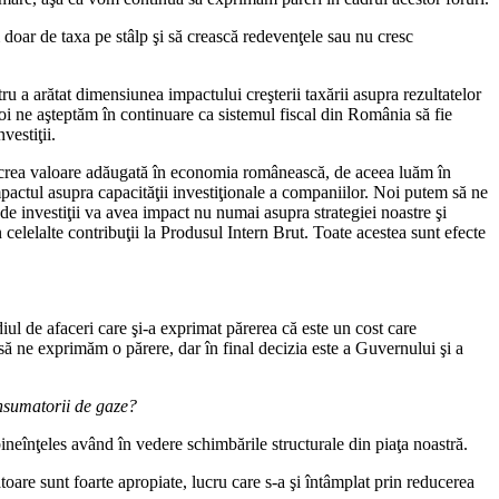
 doar de taxa pe stâlp şi să crească redevenţele sau nu cresc
ru a arătat dimensiunea impactului creşterii taxării asupra rezultatelor
oi ne aşteptăm în continuare ca sistemul fiscal din România să fie
vestiţii.
de a crea valoare adăugată în economia românească, de aceea luăm în
impactul asupra capacităţii investiţionale a companiilor. Noi putem să ne
 de investiţii va avea impact nu numai asupra strategiei noastre şi
 celelalte contribuţii la Produsul Intern Brut. Toate acestea sunt efecte
iul de afaceri care şi-a exprimat părerea că este un cost care
să ne exprimăm o părere, dar în final decizia este a Guvernului şi a
onsumatorii de gaze?
bineînţeles având în vedere schimbările structurale din piaţa noastră.
toare sunt foarte apropiate, lucru care s-a şi întâmplat prin reducerea