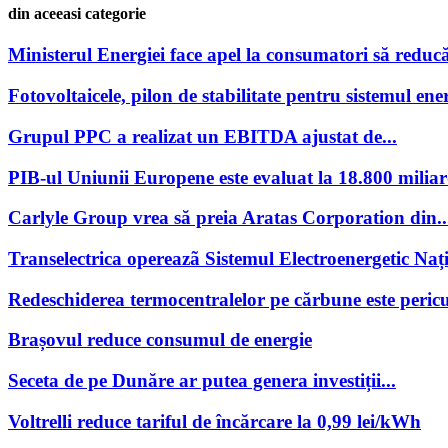
din aceeasi categorie
Ministerul Energiei face apel la consumatori să reducă
Fotovoltaicele, pilon de stabilitate pentru sistemul ener
Grupul PPC a realizat un EBITDA ajustat de...
PIB-ul Uniunii Europene este evaluat la 18.800 miliar
Carlyle Group vrea să preia Aratas Corporation din..
Transelectrica opereazã Sistemul Electroenergetic Națio
Redeschiderea termocentralelor pe cărbune este pericu
Brașovul reduce consumul de energie
Seceta de pe Dunăre ar putea genera investiții...
Voltrelli reduce tariful de încărcare la 0,99 lei/kWh