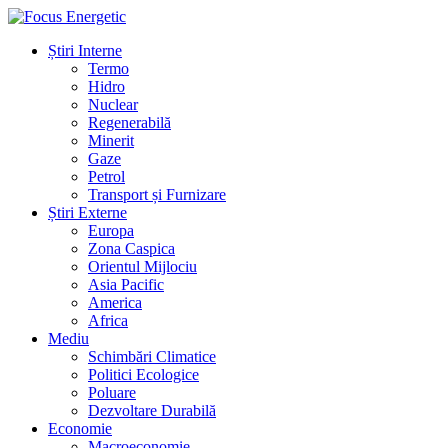
Știri Interne
Termo
Hidro
Nuclear
Regenerabilă
Minerit
Gaze
Petrol
Transport și Furnizare
Știri Externe
Europa
Zona Caspica
Orientul Mijlociu
Asia Pacific
America
Africa
Mediu
Schimbări Climatice
Politici Ecologice
Poluare
Dezvoltare Durabilă
Economie
Macroeconomie