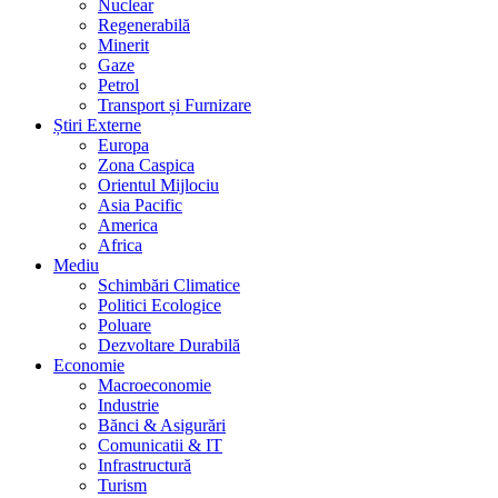
Nuclear
Regenerabilă
Minerit
Gaze
Petrol
Transport și Furnizare
Știri Externe
Europa
Zona Caspica
Orientul Mijlociu
Asia Pacific
America
Africa
Mediu
Schimbări Climatice
Politici Ecologice
Poluare
Dezvoltare Durabilă
Economie
Macroeconomie
Industrie
Bănci & Asigurări
Comunicatii & IT
Infrastructură
Turism