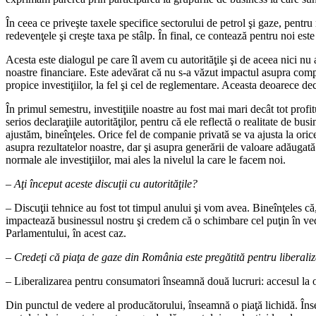
În ceea ce priveşte taxele specifice sectorului de petrol şi gaze, pent
redevenţele şi creşte taxa pe stâlp. În final, ce contează pentru noi est
Acesta este dialogul pe care îl avem cu autorităţile şi de aceea nici nu
noastre financiare. Este adevărat că nu s-a văzut impactul asupra compo
propice investiţiilor, la fel şi cel de reglementare. Aceasta deoarece decl
În primul semestru, investiţiile noastre au fost mai mari decât tot prof
serios declaraţiile autorităţilor, pentru că ele reflectă o realitate de 
ajustăm, bineînţeles. Orice fel de companie privată se va ajusta la orice
asupra rezultatelor noastre, dar şi asupra generării de valoare adăugată 
normale ale investiţiilor, mai ales la nivelul la care le facem noi.
– Aţi început aceste discuţii cu autorităţile?
– Discuţii tehnice au fost tot timpul anului şi vom avea. Bineînţeles că
impactează businessul nostru şi credem că o schimbare cel puţin în vede
Parlamentului, în acest caz.
– Credeţi că piaţa de gaze din România este pregătită pentru liberali
– Liberalizarea pentru consumatori înseamnă două lucruri: accesul la ori
Din punctul de vedere al producătorului, înseamnă o piaţă lichidă. Însea