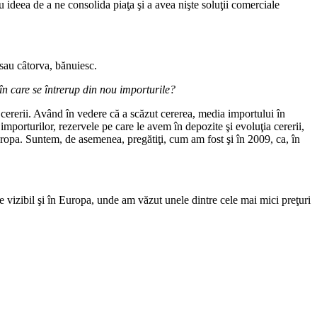
u ideea de a ne consolida piaţa şi a avea nişte soluţii comerciale
sau câtorva, bănuiesc.
în care se întrerup din nou importurile?
 cererii. Având în vedere că a scăzut cererea, media importului în
porturilor, rezervele pe care le avem în depozite şi evoluţia cererii,
ropa. Suntem, de asemenea, pregătiţi, cum am fost şi în 2009, ca, în
 vizibil şi în Europa, unde am văzut unele dintre cele mai mici preţuri