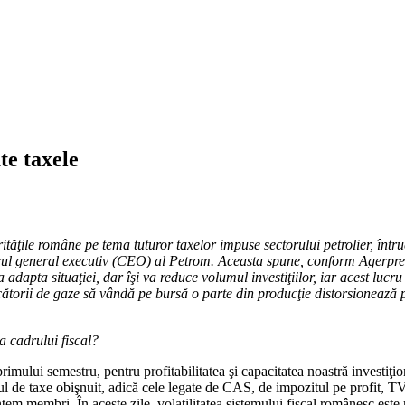
te taxele
ăţile române pe tema tuturor taxelor impuse sectorului petrolier, întruc
orul general executiv (CEO) al Petrom. Aceasta spune, conform Agerpres,
va adapta situaţiei, dar îşi va reduce volumul investiţiilor, iar acest l
rii de gaze să vândă pe bursă o parte din producţie distorsionează piaţ
ma cadrului fiscal?
primului semestru, pentru profitabilitatea şi capacitatea noastră investiţi
ul de taxe obişnuit, adică cele legate de CAS, de impozitul pe profit, TV
tem membri. În aceste zile, volatilitatea sistemului fiscal românesc est