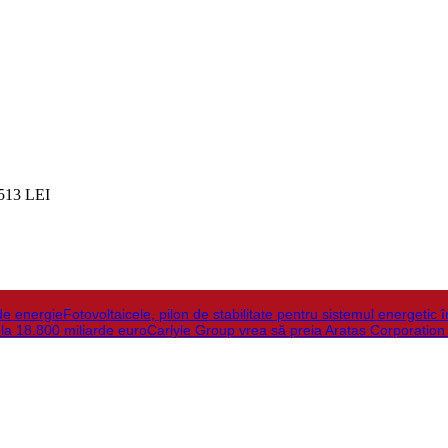
513 LEI
de energie
Fotovoltaicele, pilon de stabilitate pentru sistemul energetic 
 la 18.800 miliarde euro
Carlyle Group vrea să preia Aratas Corporation