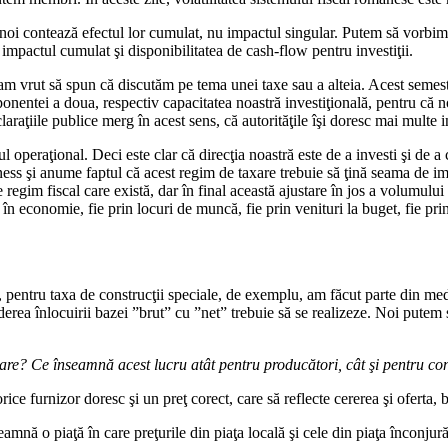
ru noi contează efectul lor cumulat, nu impactul singular. Putem să vorbim
e impactul cumulat şi disponibilitatea de cash-flow pentru investiţii.
 am vrut să spun că discutăm pe tema unei taxe sau a alteia. Acest semest
nentei a doua, respectiv capacitatea noastră investiţională, pentru că n
araţiile publice merg în acest sens, că autorităţile îşi doresc mai multe in
itul operaţional. Deci este clar că direcţia noastră este de a investi şi 
business şi anume faptul că acest regim de taxare trebuie să ţină seama de 
 regim fiscal care există, dar în final această ajustare în jos a volumului
în economie, fie prin locuri de muncă, fie prin venituri la buget, fie prin
, pentru taxa de construcţii speciale, de exemplu, am făcut parte din med
rea înlocuirii bazei ”brut” cu ”net” trebuie să se realizeze. Noi putem 
zare? Ce înseamnă acest lucru atât pentru producători, cât şi pentru c
ce furnizor doresc şi un preţ corect, care să reflecte cererea şi oferta, 
mnă o piaţă în care preţurile din piaţa locală şi cele din piaţa înconjură