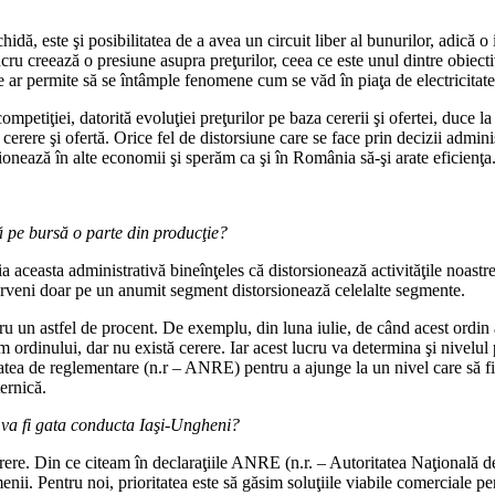
idă, este şi posibilitatea de a avea un circuit liber al bunurilor, adică o
lucru creează o presiune asupra preţurilor, ceea ce este unul dintre obiect
laţie ar permite să se întâmple fenomene cum se văd în piaţa de electricit
ompetiţiei, datorită evoluţiei preţurilor pe baza cererii şi ofertei, duce 
e cerere şi ofertă. Orice fel de distorsiune care se face prin decizii admini
ţionează în alte economii şi sperăm ca şi în România să-şi arate eficienţa
 pe bursă o parte din producţie?
a aceasta administrativă bineînţeles că distorsionează activităţile noast
terveni doar pe un anumit segment distorsionează celelalte segmente.
ntru un astfel de procent. De exemplu, din luna iulie, de când acest ordin
m ordinului, dar nu există cerere. Iar acest lucru va determina şi nivelul
ea de reglementare (n.r – ANRE) pentru a ajunge la un nivel care să fie c
ternică.
 va fi gata conducta Iaşi-Ungheni?
o cerere. Din ce citeam în declaraţiile ANRE (n.r. – Autoritatea Naţional
rmenii. Pentru noi, prioritatea este să găsim soluţiile viabile comercial