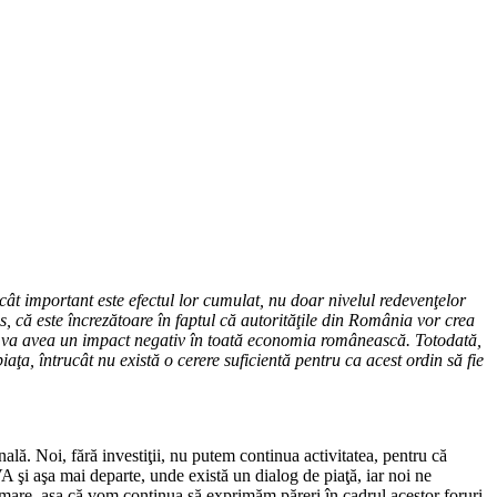
ât important este efectul lor cumulat, nu doar nivelul redevenţelor
 că este încrezătoare în faptul că autorităţile din România vor crea
ucru va avea un impact negativ în toată economia românească. Totodată,
a, întrucât nu există o cerere suficientă pentru ca acest ordin să fie
onală. Noi, fără investiţii, nu putem continua activitatea, pentru că
A şi aşa mai departe, unde există un dialog de piaţă, iar noi ne
e mare, aşa că vom continua să exprimăm păreri în cadrul acestor foruri.