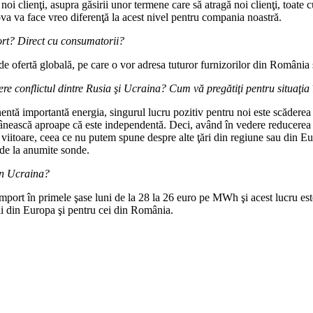
i clienţi, asupra găsirii unor termene care să atragă noi clienţi, toate c
a va face vreo diferenţă la acest nivel pentru compania noastră.
ort? Direct cu consumatorii?
e ofertă globală, pe care o vor adresa tuturor furnizorilor din România 
ere conflictul dintre Rusia şi Ucraina?
Cum vă pregătiţi pentru situaţia 
nentă importantă energia, singurul lucru pozitiv pentru noi este scăderea
ânească aproape că este independentă. Deci, având în vedere reducerea im
iitoare, ceea ce nu putem spune despre alte ţări din regiune sau din Eu
a de la anumite sonde.
din Ucraina?
mport în primele şase luni de la 28 la 26 euro pe MWh şi acest lucru este
rii din Europa şi pentru cei din România.