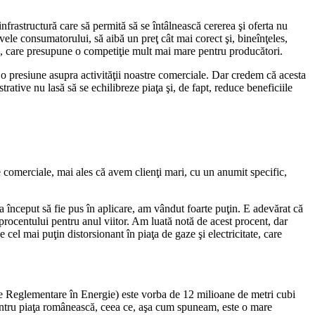
 infrastructură care să permită să se întâlnească cererea şi oferta nu
ivele consumatorului, să aibă un preţ cât mai corect şi, bineînţeles,
ate, care presupune o competiţie mult mai mare pentru producători.
la o presiune asupra activităţii noastre comerciale. Dar credem că acesta
strative nu lasă să se echilibreze piaţa şi, de fapt, reduce beneficiile
.
re comerciale, mai ales că avem clienţi mari, cu un anumit specific,
 a început să fie pus în aplicare, am vândut foarte puţin. E adevărat că
 procentului pentru anul viitor. Am luată notă de acest procent, dar
el mai puţin distorsionant în piaţa de gaze şi electricitate, care
ă de Reglementare în Energie) este vorba de 12 milioane de metri cubi
e pentru piaţa românească, ceea ce, aşa cum spuneam, este o mare