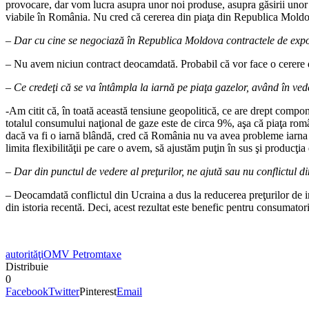
provocare, dar vom lucra asupra unor noi produse, asupra găsirii unor no
viabile în România. Nu cred că cererea din piaţa din Republica Moldov
– Dar cu cine se negociază în Republica Moldova contractele de exp
– Nu avem niciun contract deocamdată. Probabil că vor face o cerere d
– Ce credeţi că se va întâmpla la iarnă pe piaţa gazelor, având în ved
-Am citit că, în toată această tensiune geopolitică, ce are drept compo
totalul consumului naţional de gaze este de circa 9%, aşa că piaţa rom
dacă va fi o iarnă blândă, cred că România nu va avea probleme iarna v
limita flexibilităţii pe care o avem, să ajustăm puţin în sus şi producţi
– Dar din punctul de vedere al preţurilor, ne ajută sau nu conflictul 
– Deocamdată conflictul din Ucraina a dus la reducerea preţurilor de i
din istoria recentă. Deci, acest rezultat este benefic pentru consumato
autorităţi
OMV Petrom
taxe
Distribuie
0
Facebook
Twitter
Pinterest
Email