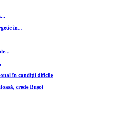
...
getic în...
de...
.
nal în condiții dificile
loasă, crede Bușoi