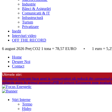
Industrie
Bănci & Asigurări
Comunicatii & IT
Infrastructură
Turism
Privatizare
Inedit
Interviuri video
OFF THE RECORD
6 august 2026
Preț CO2 1 tona = 78,57 EURO • 1 euro = 5,2
Home
Despre Noi
Contact
Ultimele stiri:
Ministerul Energiei face apel la consumatori să reducă din consumul 
miliarde euro în primul semestru
PIB-ul Uniunii Europene este evaluat
Știri Interne
Termo
Hidro