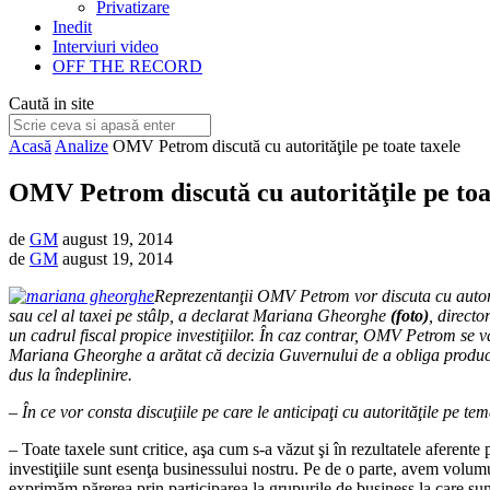
Privatizare
Inedit
Interviuri video
OFF THE RECORD
Caută in site
Acasă
Analize
OMV Petrom discută cu autorităţile pe toate taxele
OMV Petrom discută cu autorităţile pe toa
de
GM
august 19, 2014
de
GM
august 19, 2014
Reprezentanţii OMV Petrom vor discuta cu autorit
sau cel al taxei pe stâlp, a declarat Mariana Gheorghe
(foto)
, direct
un cadrul fiscal propice investiţiilor. În caz contrar, OMV Petrom se 
Mariana Gheorghe a arătat că decizia Guvernului de a obliga producăto
dus la îndeplinire.
– În ce vor consta discuţiile pe care le anticipaţi cu autorităţile pe te
– Toate taxele sunt critice, aşa cum s-a văzut şi în rezultatele aferente 
investiţiile sunt esenţa businessului nostru. Pe de o parte, avem volum
exprimăm părerea prin participarea la grupurile de business la care sun