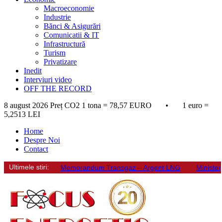
Macroeconomie
Industrie
Bănci & Asigurări
Comunicatii & IT
Infrastructură
Turism
Privatizare
Inedit
Interviuri video
OFF THE RECORD
8 august 2026
Preț CO2 1 tona = 78,57 EURO • 1 euro =
5,2513 LEI
Home
Despre Noi
Contact
Ultimele stiri:
Memorandum Transgaz – Argent LNG
Minister