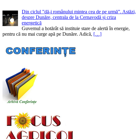
Din ciclul ”dă-i românului mintea cea de pe urmă”. Astăzi,
despre Dunăre, centrala de la Cernavodă și criza
energetică
Guvernul a hotărât să instituie stare de alertă în energie,
pentru că nu mai curge apă pe Dunăre. Adică,
[…]