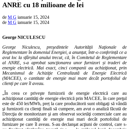
ANRE cu 18 milioane de lei
de
M G
ianuarie 15, 2024
de
M G
ianuarie 15, 2024
George NICULESCU
George Niculescu, preşedintele Autorităţii Naţionale de
Reglementare în domeniul Energiei, a anunțat, într-o conferință ce a
avut loc la sfârșitul anului trecut, că, în Comitetul de Reglementare
al ANRE, s-a aprobat sancţionarea unor furnizori și traderi de
energie electrică. Mai exact, cinci companii au achiziţionat, prin
Mecanismul de Achiziţie Centralizată de Energie Electrică
(MACEE), o cantitate de energie mai mare decât portofoliul de
clienți pe care îl aveau.
„În ceea ce priveşte furnizorii de energie electrică care au
achiziţionat cantităţi de energie electrică prin MACEE, în care preţul
este de 450 lei/MWh, preț la care producătorii sunt obligaţi să vândă
şi furnizorii cu clienţi finali să cumpere, am avut o analiză făcută de
Direcţia de monitorizare şi am observat societăţi comerciale care au
achiziţionat cantităţi de energie mai mari decât portofoliul de
furnizare pe care îl aveau. S-au declanşat acţiuni de control, care s-