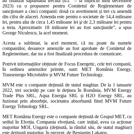
au finalizat săptămâna trecută (n.r. – la mijlocul lunii decembrie
2023) cu o propunere pentru Comitetul de Reglementare de
sancţionare a cinci companii: două cu avertisment și trei cu amendă
din cifra de afaceri. Amenda este pentru o societate de 14,4 milioane
lei, pentru alta de circa 1,45 milioane lei şi de 2,3 milioane lei pentru
a treia. Aproximativ 18 milioane lei au fost sancţiunile”, a spus
George Niculescu, la acel moment.
Acesta a subliniat, la acel moment, că nu poate da numele
companiilor, deoarece amenzile au fost aprobate de Comitetul de
Reglementare, dar nu a fost finalizată procedura de comunicare.
Potrivit informațiilor obținute de Focus Energetic, cele trei companii,
în ordinea amenzilor primite, sunt: MET România Energy,
Transenergo Microhidro și MVM Future Technology.
MVM este o companie deținută de statul maghiar. De la 1 ianuarie
2022, trei societăți pe care le deținea în România, MVM Energy
Trade Plus SRL, Aqua Energia SRL și H2O Energy SRL, au
fuzionat prin absorbție, societatea absorbantă fiind MVM Future
Energy Tehnology SRL.
MET România Energy este o companie deținută de Grupul MET, cu
sediul în Elveția. Compania elvețiană, care inițial, avea ca acționar
majoritar MOL Ungaria (deținută, la rândul său, de statul maghiar)
este deținută majoritar, în prezent, de Benjamin Lakatos.