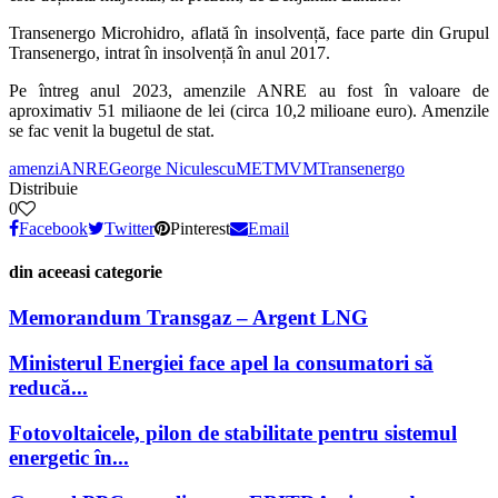
Transenergo Microhidro, aflată în insolvență, face parte din Grupul
Transenergo, intrat în insolvență în anul 2017.
Pe întreg anul 2023, amenzile ANRE au fost în valoare de
aproximativ 51 miliaone de lei (circa 10,2 milioane euro). Amenzile
se fac venit la bugetul de stat.
amenzi
ANRE
George Niculescu
MET
MVM
Transenergo
Distribuie
0
Facebook
Twitter
Pinterest
Email
din aceeasi categorie
Memorandum Transgaz – Argent LNG
Ministerul Energiei face apel la consumatori să
reducă...
Fotovoltaicele, pilon de stabilitate pentru sistemul
energetic în...