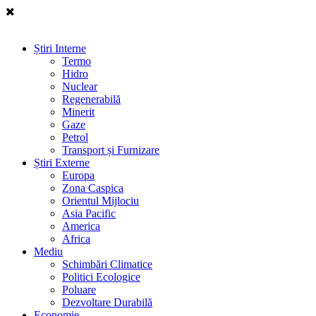
Știri Interne
Termo
Hidro
Nuclear
Regenerabilă
Minerit
Gaze
Petrol
Transport și Furnizare
Știri Externe
Europa
Zona Caspica
Orientul Mijlociu
Asia Pacific
America
Africa
Mediu
Schimbări Climatice
Politici Ecologice
Poluare
Dezvoltare Durabilă
Economie