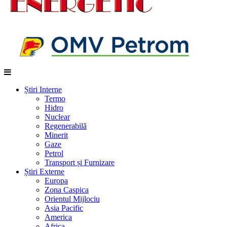
Știri Interne
Termo
Hidro
Nuclear
Regenerabilă
Minerit
Gaze
Petrol
Transport și Furnizare
Știri Externe
Europa
Zona Caspica
Orientul Mijlociu
Asia Pacific
America
Africa