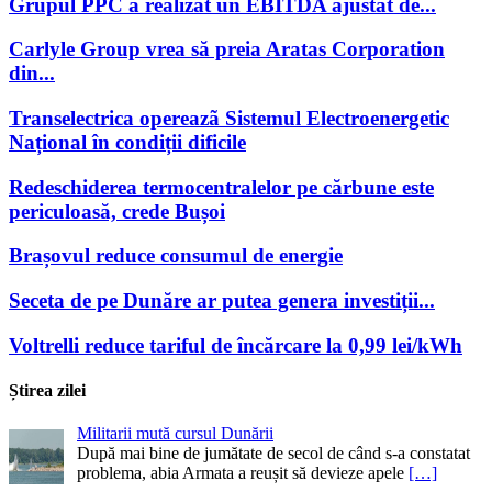
Grupul PPC a realizat un EBITDA ajustat de...
Carlyle Group vrea să preia Aratas Corporation
din...
Transelectrica opereazã Sistemul Electroenergetic
Național în condiții dificile
Redeschiderea termocentralelor pe cărbune este
periculoasă, crede Bușoi
Brașovul reduce consumul de energie
Seceta de pe Dunăre ar putea genera investiții...
Voltrelli reduce tariful de încărcare la 0,99 lei/kWh
Știrea zilei
Militarii mută cursul Dunării
După mai bine de jumătate de secol de când s-a constatat
problema, abia Armata a reușit să devieze apele
[…]