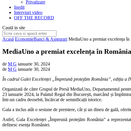
Privatizare
Inedit
Interviuri video
OFF THE RECORD
Caută in site
Acasă
Economie
Banci & Asigurari
MediaUno a premiat excelența î
MediaUno a premiat excelența în Români
de
M G
ianuarie 30, 2024
de
M G
ianuarie 30, 2024
În cadrul Galei Excelenței „Împreună protejăm România”, ediția a IV-a
Organizată de către Grupul de Presă MediaUno, Departamentul pentru D
23 ianuarie 2024, la Palatul Regal din București, marcând și împlinir
într-un cadru deosebit, încărcat de semnificații istorice.
Gala a inclus atât o sesiune de premiere, cât și un dineu de gală, oferite
Astfel, Gala Excelenței „Împreună protejăm România” a reprezentat o
definesc esența României.