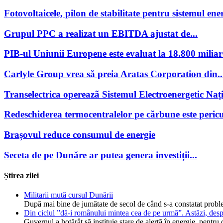
Fotovoltaicele, pilon de stabilitate pentru sistemul ener
Grupul PPC a realizat un EBITDA ajustat de...
PIB-ul Uniunii Europene este evaluat la 18.800 miliar
Carlyle Group vrea să preia Aratas Corporation din..
Transelectrica opereazã Sistemul Electroenergetic Națio
Redeschiderea termocentralelor pe cărbune este pericu
Brașovul reduce consumul de energie
Seceta de pe Dunăre ar putea genera investiții...
Știrea zilei
Militarii mută cursul Dunării
După mai bine de jumătate de secol de când s-a constatat probl
Din ciclul ”dă-i românului mintea cea de pe urmă”. Astăzi, desp
Guvernul a hotărât să instituie stare de alertă în energie, pent