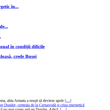
getic în...
de...
.
nal în condiții dificile
loasă, crede Bușoi
ema, abia Armata a reușit să devieze apele
[…]
re Dunăre, centrala de la Cernavodă și criza energetică
ru că nu mai curge apă pe Dunăre. Adică,
[…]