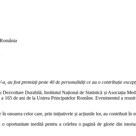
n România
a
, au fost premiați peste 40 de personalități ce au o contribuție excep
ezvoltare Durabilă, Institutul Național de Statistică și Asociația Med
a a 165 de ani de la Unirea Principatelor Române. Evenimentul a reunit 
 în onoarea celor care, prin inițiativele și acțiunile lor, au contribuit în
 oportunitate inedită pentru a celebra o pagină de glorie din istoria