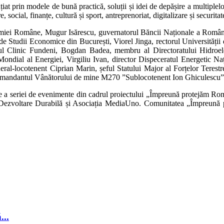
iat prin modele de bună practică, soluții și idei de depășire a multiplelo
, social, finanțe, cultură și sport, antreprenoriat, digitalizare și securitat
ademiei Române, Mugur Isărescu, guvernatorul Băncii Naționale a Româ
de Studii Economice din București, Viorel Jinga, rectorul Universității
utul Clinic Fundeni, Bogdan Badea, membru al Directoratului Hidroele
ndial al Energiei, Virgiliu Ivan, director Dispeceratul Energetic Naț
eral-locotenent Ciprian Marin, șeful Statului Major al Forțelor Terestre
comandantul Vânătorului de mine M270 ”Sublocotenent Ion Ghiculescu” 
 a seriei de evenimente din cadrul proiectului „Împreună protejăm Rom
u Dezvoltare Durabilă și Asociația MediaUno. Comunitatea „Împreună pr
...