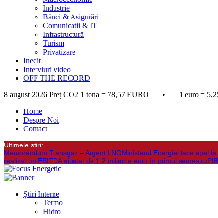
Industrie
Bănci & Asigurări
Comunicatii & IT
Infrastructură
Turism
Privatizare
Inedit
Interviuri video
OFF THE RECORD
8 august 2026
Preț CO2 1 tona = 78,57 EURO • 1 euro = 5,2
Home
Despre Noi
Contact
Ultimele stiri:
Memorandum Transgaz – Argent LNG
Ministerul Energiei face apel 
realizat un EBITDA ajustat de 1,2 miliarde euro în primul semestru
PIB
Știri Interne
Termo
Hidro