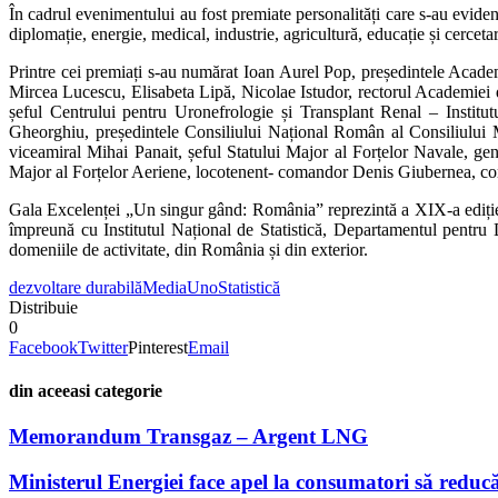
În cadrul evenimentului au fost premiate personalități care s-au evidenț
diplomație, energie, medical, industrie, agricultură, educație și cercetare
Printre cei premiați s-au numărat Ioan Aurel Pop, președintele Ac
Mircea Lucescu, Elisabeta Lipă, Nicolae Istudor, rectorul Academiei 
șeful Centrului pentru Uronefrologie și Transplant Renal – Instit
Gheorghiu, președintele Consiliului Național Român al Consiliului Mo
viceamiral Mihai Panait, șeful Statului Major al Forțelor Navale, gen
Major al Forțelor Aeriene, locotenent- comandor Denis Giubernea, 
Gala Excelenței „Un singur gând: România” reprezintă a XIX-a ediție
împreună cu Institutul Național de Statistică, Departamentul pentr
domeniile de activitate, din România și din exterior.
dezvoltare durabilă
MediaUno
Statistică
Distribuie
0
Facebook
Twitter
Pinterest
Email
din aceeasi categorie
Memorandum Transgaz – Argent LNG
Ministerul Energiei face apel la consumatori să reducă