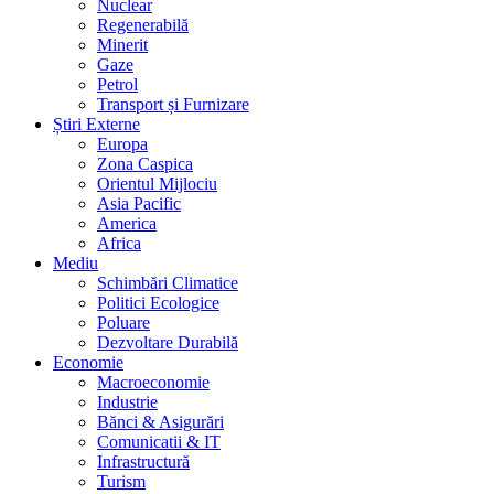
Nuclear
Regenerabilă
Minerit
Gaze
Petrol
Transport și Furnizare
Știri Externe
Europa
Zona Caspica
Orientul Mijlociu
Asia Pacific
America
Africa
Mediu
Schimbări Climatice
Politici Ecologice
Poluare
Dezvoltare Durabilă
Economie
Macroeconomie
Industrie
Bănci & Asigurări
Comunicatii & IT
Infrastructură
Turism