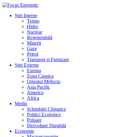
Știri Interne
Termo
Hidro
Nuclear
Regenerabilă
Minerit
Gaze
Petrol
Transport și Furnizare
Știri Externe
Europa
Zona Caspica
Orientul Mijlociu
Asia Pacific
America
Africa
Mediu
Schimbări Climatice
Politici Ecologice
Poluare
Dezvoltare Durabilă
Economie
Macroeconomie