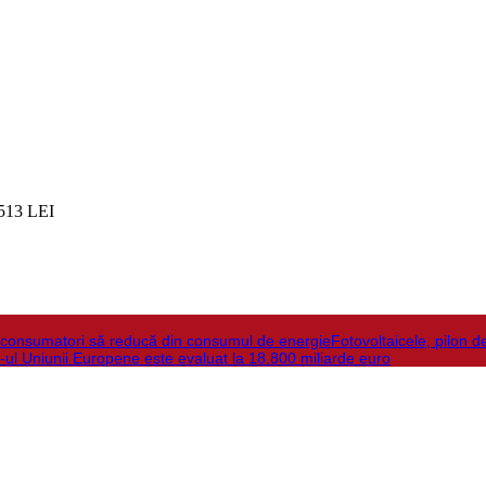
513 LEI
la consumatori să reducă din consumul de energie
Fotovoltaicele, pilon d
-ul Uniunii Europene este evaluat la 18.800 miliarde euro