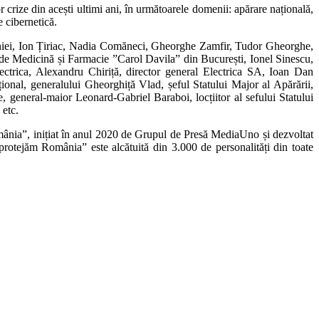
r crize din acești ultimi ani, în următoarele domenii: apărare națională,
e cibernetică.
niei, Ion Țiriac, Nadia Comăneci, Gheorghe Zamfir, Tudor Gheorghe,
 de Medicină și Farmacie ”Carol Davila” din București, Ionel Sinescu,
ctrica, Alexandru Chiriță, director general Electrica SA, Ioan Dan
ional, generalului Gheorghiță Vlad, șeful Statului Major al Apărării,
, general-maior Leonard-Gabriel Baraboi, locțiitor al sefului Statului
etc.
ânia”, inițiat în anul 2020 de Grupul de Presă MediaUno și dezvoltat
otejăm România” este alcătuită din 3.000 de personalități din toate