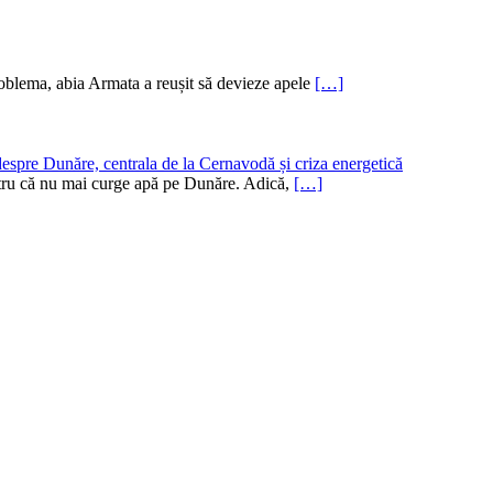
oblema, abia Armata a reușit să devieze apele
[…]
despre Dunăre, centrala de la Cernavodă și criza energetică
pentru că nu mai curge apă pe Dunăre. Adică,
[…]