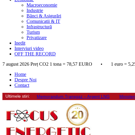
Macroeconomie
Industrie
Bănci & Asigurări
Comunicatii & IT
Infrastructură
Turism
Privatizare
Inedit
Interviuri video
OFF THE RECORD
7 august 2026
Preț CO2 1 tona = 78,57 EURO • 1 euro = 5,2
Home
Despre Noi
Contact
Ultimele stiri:
Memorandum Transgaz – Argent LNG
Minister