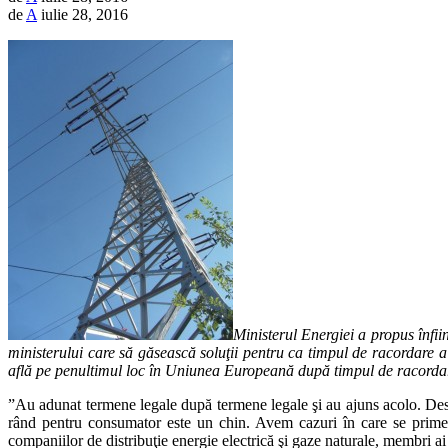
de
A
iulie 28, 2016
Ministerul Energiei a propus înfii
ministerului care să găsească soluţii pentru ca timpul de racordare a 
află pe penultimul loc în Uniunea Europeană după timpul de racordare 
”Au adunat termene legale după termene legale şi au ajuns acolo. Desig
rând pentru consumator este un chin. Avem cazuri în care se primeşte
companiilor de distribuţie energie electrică şi gaze naturale, membri a