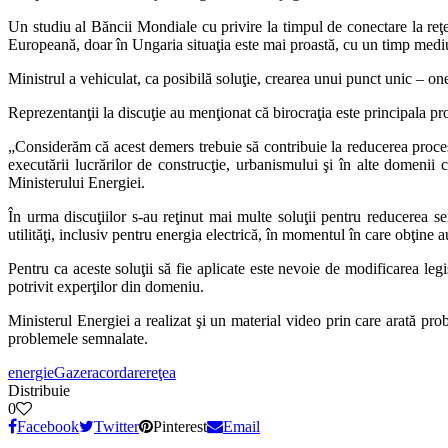
Un studiu al Băncii Mondiale cu privire la timpul de conectare la re
Europeană, doar în Ungaria situaţia este mai proastă, cu un timp medi
Ministrul a vehiculat, ca posibilă soluţie, crearea unui punct unic – one
Reprezentanţii la discuţie au menţionat că birocraţia este principala pr
„Considerăm că acest demers trebuie să contribuie la reducerea procesu
executării lucrărilor de construcţie, urbanismului şi în alte domeni
Ministerului Energiei.
În urma discuţiilor s-au reţinut mai multe soluţii pentru reducerea s
utilităţi, inclusiv pentru energia electrică, în momentul în care obţine 
Pentru ca aceste soluţii să fie aplicate este nevoie de modificarea legi
potrivit experţilor din domeniu.
Ministerul Energiei a realizat şi un material video prin care arată pr
problemele semnalate.
energie
Gaze
racordare
reţea
Distribuie
0
Facebook
Twitter
Pinterest
Email