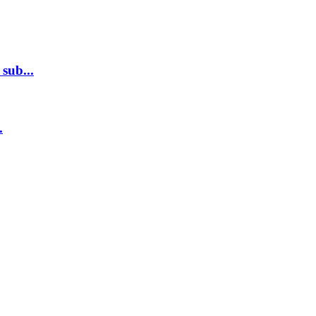
sub...
.