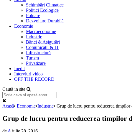
Schimbări Climatice
Politici Ecologice
Poluare
Dezvoltare Durabilă
Economie
Macroeconomie
Industrie
Bănci & Asigurări
Comunicatii & IT
Infrastructură
Turism
Privatizare
Inedit
Interviuri video
OFF THE RECORD
Caută in site
Acasă
Economie
Industrie
Grup de lucru pentru reducerea timpilor 
Grup de lucru pentru reducerea timpilor d
de
A
iulie 28, 2016