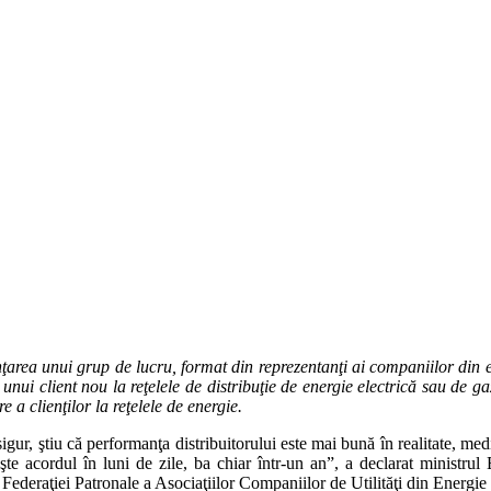
nţarea unui grup de lucru, format din reprezentanţi ai companiilor din e
unui client nou la reţelele de distribuţie de energie electrică sau de ga
a clienţilor la reţelele de energie.
ur, ştiu că performanţa distribuitorului este mai bună în realitate, me
 acordul în luni de zile, ba chiar într-un an”, a declarat ministrul En
i Federaţiei Patronale a Asociaţiilor Companiilor de Utilităţi din Energ