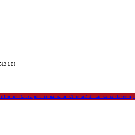
513 LEI
ul Energiei face apel la consumatori să reducă din consumul de energi