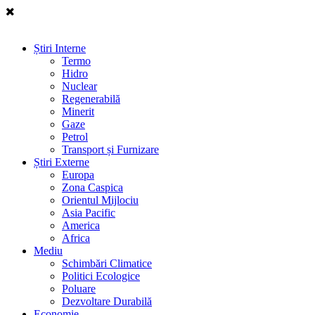
Știri Interne
Termo
Hidro
Nuclear
Regenerabilă
Minerit
Gaze
Petrol
Transport și Furnizare
Știri Externe
Europa
Zona Caspica
Orientul Mijlociu
Asia Pacific
America
Africa
Mediu
Schimbări Climatice
Politici Ecologice
Poluare
Dezvoltare Durabilă
Economie