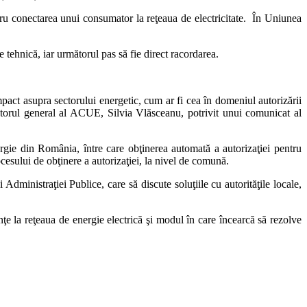
ru conectarea unui consumator la reţeaua de electricitate. În Uniunea
e tehnică, iar următorul pas să fie direct racordarea.
pact asupra sectorului energetic, cum ar fi cea în domeniul autorizării
ectorul general al ACUE, Silvia Vlăsceanu, potrivit unui comunicat al
ergie din România, între care obţinerea automată a autorizaţiei pentru
ocesului de obţinere a autorizaţiei, la nivel de comună.
Administraţiei Publice, care să discute soluţiile cu autorităţile locale,
ţe la reţeaua de energie electrică şi modul în care încearcă să rezolve