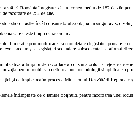
ţea arată că România înregistrează un termen mediu de 182 de zile pent
u de racordare de 252 de zile.
 stop shop -, astfel încât consumatorul să obţină un singur aviz, o soluţi
oblemă care creşte timpii de racordare.
lui birocratic prin modificarea şi completarea legislaţiei primare cu im
i conexe, precum şi a legislaţiei secundare subsecvente”, a afirmat dir
emnificativă a timpilor de racordare a consumatorilor la reţelele de en
autorizaţia pentru imobil sau definirea unei metodologii simplificate a pr
slaţiei şi de implicarea în proces a Ministerului Dezvăltării Regionale şi 
oblemele întâmpinate de o familie obişnuită pentru racordarea unei locuin