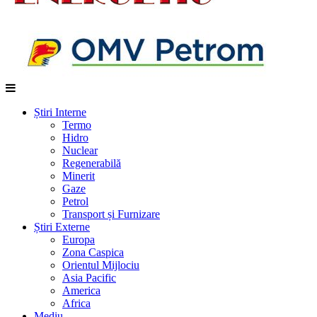
Știri Interne
Termo
Hidro
Nuclear
Regenerabilă
Minerit
Gaze
Petrol
Transport și Furnizare
Știri Externe
Europa
Zona Caspica
Orientul Mijlociu
Asia Pacific
America
Africa
Mediu