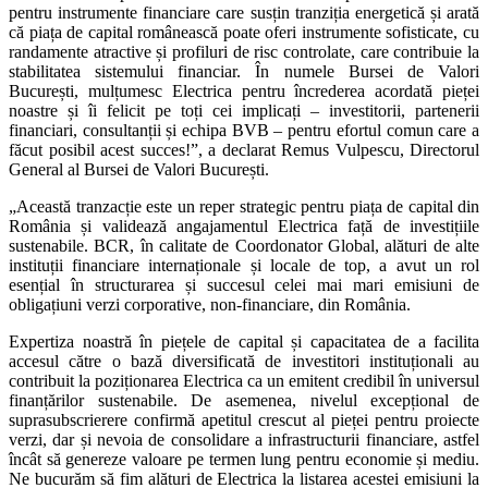
pentru instrumente financiare care susțin tranziția energetică și arată
că piața de capital românească poate oferi instrumente sofisticate, cu
randamente atractive și profiluri de risc controlate, care contribuie la
stabilitatea sistemului financiar. În numele Bursei de Valori
București, mulțumesc Electrica pentru încrederea acordată pieței
noastre și îi felicit pe toți cei implicați – investitorii, partenerii
financiari, consultanții și echipa BVB – pentru efortul comun care a
făcut posibil acest succes!”, a declarat Remus Vulpescu, Directorul
General al Bursei de Valori București.
„Această tranzacție este un reper strategic pentru piața de capital din
România și validează angajamentul Electrica față de investițiile
sustenabile. BCR, în calitate de Coordonator Global, alături de alte
instituții financiare internaționale și locale de top, a avut un rol
esențial în structurarea și succesul celei mai mari emisiuni de
obligațiuni verzi corporative, non-financiare, din România.
Expertiza noastră în piețele de capital și capacitatea de a facilita
accesul către o bază diversificată de investitori instituționali au
contribuit la poziționarea Electrica ca un emitent credibil în universul
finanțărilor sustenabile. De asemenea, nivelul excepțional de
suprasubscrierere confirmă apetitul crescut al pieței pentru proiecte
verzi, dar și nevoia de consolidare a infrastructurii financiare, astfel
încât să genereze valoare pe termen lung pentru economie și mediu.
Ne bucurăm să fim alături de Electrica la listarea acestei emisiuni la