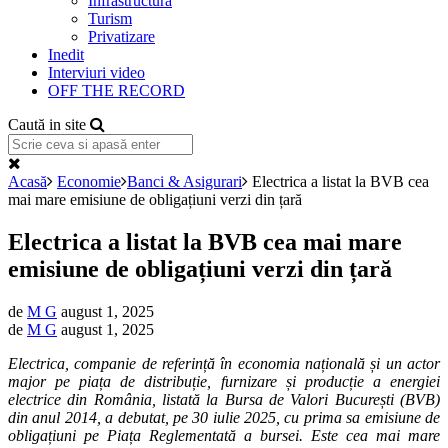
Infrastructură
Turism
Privatizare
Inedit
Interviuri video
OFF THE RECORD
Caută in site
Acasă
Economie
Banci & Asigurari
Electrica a listat la BVB cea
mai mare emisiune de obligațiuni verzi din țară
Electrica a listat la BVB cea mai mare
emisiune de obligațiuni verzi din țară
de
M G
august 1, 2025
de
M G
august 1, 2025
Electrica, companie de referință în economia națională și un actor
major pe piața de distribuție, furnizare și producție a energiei
electrice din România, listată la Bursa de Valori București (BVB)
din anul 2014, a debutat, pe 30 iulie 2025, cu prima sa emisiune de
obligațiuni pe Piața Reglementată a bursei. Este cea mai mare