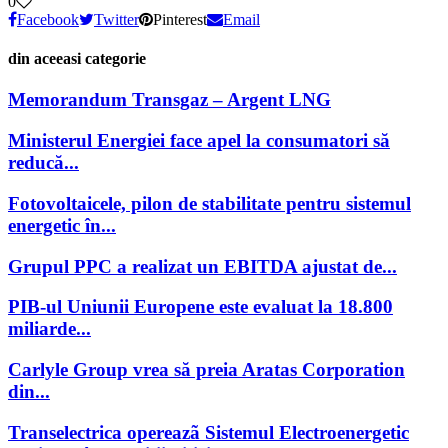
0
Facebook
Twitter
Pinterest
Email
din aceeasi categorie
Memorandum Transgaz – Argent LNG
Ministerul Energiei face apel la consumatori să
reducă...
Fotovoltaicele, pilon de stabilitate pentru sistemul
energetic în...
Grupul PPC a realizat un EBITDA ajustat de...
PIB-ul Uniunii Europene este evaluat la 18.800
miliarde...
Carlyle Group vrea să preia Aratas Corporation
din...
Transelectrica opereazã Sistemul Electroenergetic