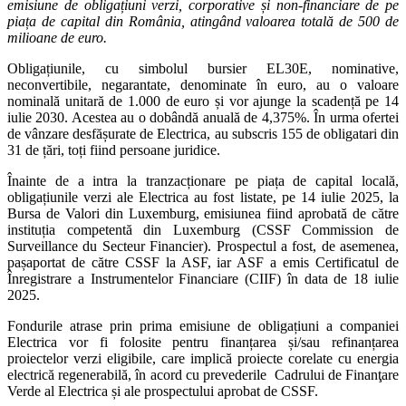
emisiune de obligațiuni verzi, corporative și non-financiare de pe
piața de capital din România, atingând valoarea totală de 500 de
milioane de euro.
Obligațiunile, cu simbolul bursier EL30E, nominative,
neconvertibile, negarantate, denominate în euro, au o valoare
nominală unitară de 1.000 de euro și vor ajunge la scadență pe 14
iulie 2030. Acestea au o dobândă anuală de 4,375%. În urma ofertei
de vânzare desfășurate de Electrica, au subscris 155 de obligatari din
31 de țări, toți fiind persoane juridice.
Înainte de a intra la tranzacționare pe piața de capital locală,
obligațiunile verzi ale Electrica au fost listate, pe 14 iulie 2025, la
Bursa de Valori din Luxemburg, emisiunea fiind aprobată de către
instituția competentă din Luxemburg (CSSF Commission de
Surveillance du Secteur Financier). Prospectul a fost, de asemenea,
pașaportat de către CSSF la ASF, iar ASF a emis Certificatul de
Înregistrare a Instrumentelor Financiare (CIIF) în data de 18 iulie
2025.
Fondurile atrase prin prima emisiune de obligațiuni a companiei
Electrica vor fi folosite pentru finanțarea și/sau refinanțarea
proiectelor verzi eligibile, care implică proiecte corelate cu energia
electrică regenerabilă, în acord cu prevederile Cadrului de Finanţare
Verde al Electrica și ale prospectului aprobat de CSSF.