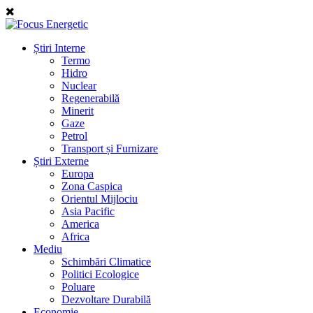
Știri Interne
Termo
Hidro
Nuclear
Regenerabilă
Minerit
Gaze
Petrol
Transport și Furnizare
Știri Externe
Europa
Zona Caspica
Orientul Mijlociu
Asia Pacific
America
Africa
Mediu
Schimbări Climatice
Politici Ecologice
Poluare
Dezvoltare Durabilă
Economie