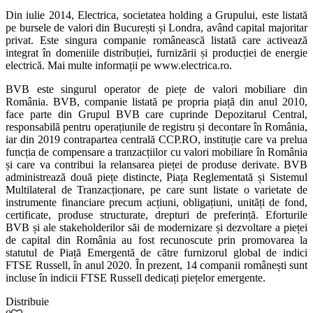
Din iulie 2014, Electrica, societatea holding a Grupului, este listată
pe bursele de valori din București și Londra, având capital majoritar
privat. Este singura companie românească listată care activează
integrat în domeniile distribuției, furnizării și producției de energie
electrică. Mai multe informații pe www.electrica.ro.
BVB este singurul operator de piețe de valori mobiliare din
România. BVB, companie listată pe propria piață din anul 2010,
face parte din Grupul BVB care cuprinde Depozitarul Central,
responsabilă pentru operațiunile de registru și decontare în România,
iar din 2019 contrapartea centrală CCP.RO, instituție care va prelua
funcția de compensare a tranzacțiilor cu valori mobiliare în România
și care va contribui la relansarea pieței de produse derivate. BVB
administrează două piețe distincte, Piața Reglementată și Sistemul
Multilateral de Tranzacționare, pe care sunt listate o varietate de
instrumente financiare precum acțiuni, obligațiuni, unități de fond,
certificate, produse structurate, drepturi de preferință. Eforturile
BVB și ale stakeholderilor săi de modernizare și dezvoltare a pieței
de capital din România au fost recunoscute prin promovarea la
statutul de Piață Emergentă de către furnizorul global de indici
FTSE Russell, în anul 2020. În prezent, 14 companii românești sunt
incluse în indicii FTSE Russell dedicați piețelor emergente.
Distribuie