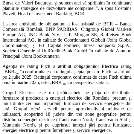
Bursa de Valori București și suntem aici să sprijinim în continuare
planurile strategice de dezvoltare ale companiei.”, a spus Cosmina
Plaveti, Head of Investment Banking, BCR.
Listarea emisiunii de obligațiuni a fost asistată de BCR – Banca
Comercială Română, BNP PARIBAS, Citigroup Global Markets
Europe AG, ING Bank N.V., J. P. Morgan SE, Raiffeisen Bank
International AG, în calitate de Coordonatori Globali (Joint Global
Coordinators), și BT Capital Partners, Intesa Sanpaolo S.p.A.,
Société Générale și UniCredit Bank GmbH în calitate de Aranjori
Principali (Joint Bookrunners).
Agenția de rating Fitch a atribuit obligațiunilor Electrica rating
„BBB-„, în conformitate cu ratingul așteptat pe care Fitch l-a atribuit
pe 2 iulie 2025. Ratingul corporativ, confirmat de către Fitch ultima
oară în martie 2025, este „BBB-„, cu perspectivă stabilă.
Grupul Electrica este un jucător-cheie pe piața de distribuție,
furnizare și producție a energiei electrice din România, precum și
unul dintre cei mai importanți furnizori de servicii energetice din
țară. Grupul oferă servicii pentru aproximativ 4 milioane de
utilizatori, acoperind 18 județe din trei zone geografice pentru
distribuția energiei electrice (Transilvania Nord, Transilvania Sud și
Muntenia Nord), și pe cuprinsul întregii țări pentru furnizarea
energiei electrice și pentru întreținere și servicii energetice.