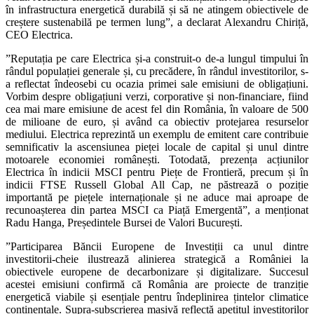
în infrastructura energetică durabilă și să ne atingem obiectivele de
creștere sustenabilă pe termen lung”, a declarat Alexandru Chiriță,
CEO Electrica.
”Reputația pe care Electrica și-a construit-o de-a lungul timpului în
rândul populației generale și, cu precădere, în rândul investitorilor, s-
a reflectat îndeosebi cu ocazia primei sale emisiuni de obligațiuni.
Vorbim despre obligațiuni verzi, corporative și non-financiare, fiind
cea mai mare emisiune de acest fel din România, în valoare de 500
de milioane de euro, și având ca obiectiv protejarea resurselor
mediului. Electrica reprezintă un exemplu de emitent care contribuie
semnificativ la ascensiunea pieței locale de capital și unul dintre
motoarele economiei românești. Totodată, prezența acțiunilor
Electrica în indicii MSCI pentru Piețe de Frontieră, precum și în
indicii FTSE Russell Global All Cap, ne păstrează o poziție
importantă pe piețele internaționale și ne aduce mai aproape de
recunoașterea din partea MSCI ca Piață Emergentă”, a menționat
Radu Hanga, Președintele Bursei de Valori București.
”Participarea Băncii Europene de Investiții ca unul dintre
investitorii-cheie ilustrează alinierea strategică a României la
obiectivele europene de decarbonizare și digitalizare. Succesul
acestei emisiuni confirmă că România are proiecte de tranziție
energetică viabile și esențiale pentru îndeplinirea țintelor climatice
continentale. Supra-subscrierea masivă reflectă apetitul investitorilor