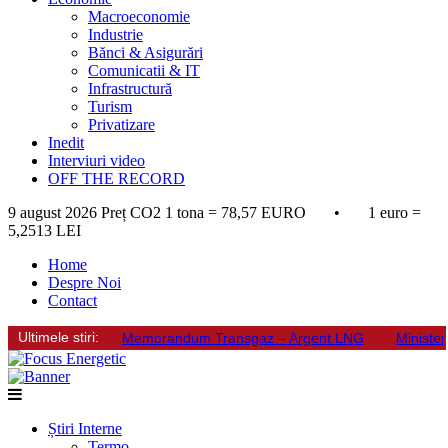
Macroeconomie
Industrie
Bănci & Asigurări
Comunicatii & IT
Infrastructură
Turism
Privatizare
Inedit
Interviuri video
OFF THE RECORD
9 august 2026
Preț CO2 1 tona = 78,57 EURO • 1 euro =
5,2513 LEI
Home
Despre Noi
Contact
Ultimele stiri:
Memorandum Transgaz – Argent LNG
Minister
Știri Interne
Termo