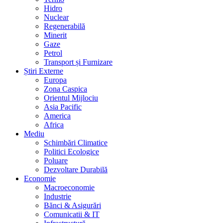
Hidro
Nuclear
Regenerabilă
Minerit
Gaze
Petrol
Transport și Furnizare
Știri Externe
Europa
Zona Caspica
Orientul Mijlociu
Asia Pacific
America
Africa
Mediu
Schimbări Climatice
Politici Ecologice
Poluare
Dezvoltare Durabilă
Economie
Macroeconomie
Industrie
Bănci & Asigurări
Comunicatii & IT