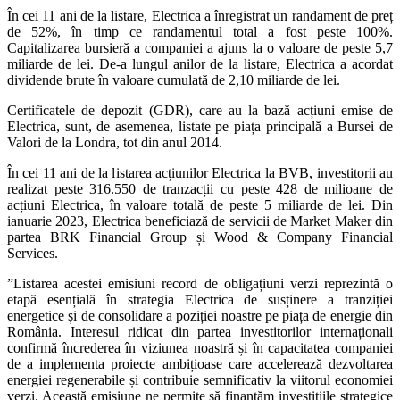
În cei 11 ani de la listare, Electrica a înregistrat un randament de preț
de 52%, în timp ce randamentul total a fost peste 100%.
Capitalizarea bursieră a companiei a ajuns la o valoare de peste 5,7
miliarde de lei. De-a lungul anilor de la listare, Electrica a acordat
dividende brute în valoare cumulată de 2,10 miliarde de lei.
Certificatele de depozit (GDR), care au la bază acțiuni emise de
Electrica, sunt, de asemenea, listate pe piața principală a Bursei de
Valori de la Londra, tot din anul 2014.
În cei 11 ani de la listarea acțiunilor Electrica la BVB, investitorii au
realizat peste 316.550 de tranzacții cu peste 428 de milioane de
acțiuni Electrica, în valoare totală de peste 5 miliarde de lei. Din
ianuarie 2023, Electrica beneficiază de servicii de Market Maker din
partea BRK Financial Group și Wood & Company Financial
Services.
”Listarea acestei emisiuni record de obligațiuni verzi reprezintă o
etapă esențială în strategia Electrica de susținere a tranziției
energetice și de consolidare a poziției noastre pe piața de energie din
România. Interesul ridicat din partea investitorilor internaționali
confirmă încrederea în viziunea noastră și în capacitatea companiei
de a implementa proiecte ambițioase care accelerează dezvoltarea
energiei regenerabile și contribuie semnificativ la viitorul economiei
verzi. Această emisiune ne permite să finanțăm investițiile strategice