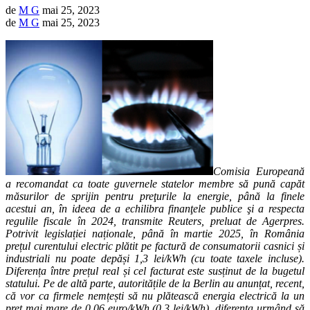
de
M G
mai 25, 2023
de
M G
mai 25, 2023
Comisia Europeană
a recomandat ca toate guvernele statelor membre să pună capăt
măsurilor de sprijin pentru preţurile la energie, până la finele
acestui an, în ideea de a echilibra finanţele publice şi a respecta
regulile fiscale în 2024, transmite Reuters, preluat de Agerpres.
Potrivit legislației naționale, până în martie 2025, în România
prețul curentului electric plătit pe factură de consumatorii casnici și
industriali nu poate depăși 1,3 lei/kWh (cu toate taxele incluse).
Diferența între prețul real și cel facturat este susținut de la bugetul
statului. Pe de altă parte, autoritățile de la Berlin au anunțat, recent,
că vor ca firmele nemțești să nu plătească energia electrică la un
preț mai mare de 0,06 euro/kWh (0,3 lei/kWh), diferența urmând să