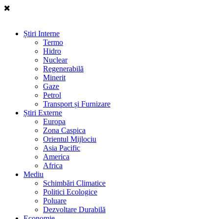
Știri Interne
Termo
Hidro
Nuclear
Regenerabilă
Minerit
Gaze
Petrol
Transport și Furnizare
Știri Externe
Europa
Zona Caspica
Orientul Mijlociu
Asia Pacific
America
Africa
Mediu
Schimbări Climatice
Politici Ecologice
Poluare
Dezvoltare Durabilă
Economie