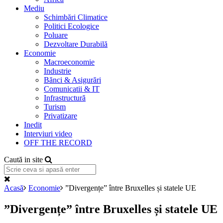
Mediu
Schimbări Climatice
Politici Ecologice
Poluare
Dezvoltare Durabilă
Economie
Macroeconomie
Industrie
Bănci & Asigurări
Comunicatii & IT
Infrastructură
Turism
Privatizare
Inedit
Interviuri video
OFF THE RECORD
Caută in site
Acasă
Economie
”Divergențe” între Bruxelles și statele UE
”Divergențe” între Bruxelles și statele UE