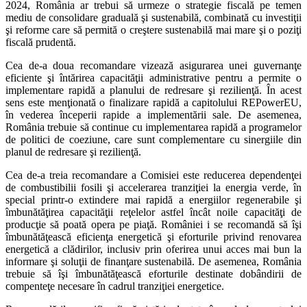
2024, România ar trebui să urmeze o strategie fiscală pe temen
mediu de consolidare graduală şi sustenabilă, combinată cu investiţii
şi reforme care să permită o creştere sustenabilă mai mare şi o poziţi
fiscală prudentă.
Cea de-a doua recomandare vizează asigurarea unei guvernanţe
eficiente şi întărirea capacităţii administrative pentru a permite o
implementare rapidă a planului de redresare şi rezilienţă. În acest
sens este menţionată o finalizare rapidă a capitolului REPowerEU,
în vederea începerii rapide a implementării sale. De asemenea,
România trebuie să continue cu implementarea rapidă a programelor
de politici de coeziune, care sunt complementare cu sinergiile din
planul de redresare şi rezilienţă.
Cea de-a treia recomandare a Comisiei este reducerea dependenţei
de combustibilii fosili şi accelerarea tranziţiei la energia verde, în
special printr-o extindere mai rapidă a energiilor regenerabile şi
îmbunătăţirea capacităţii reţelelor astfel încât noile capacităţi de
producţie să poată opera pe piaţă. României i se recomandă să îşi
îmbunătăţească eficienţa energetică şi eforturile privind renovarea
energetică a clădirilor, inclusiv prin oferirea unui acces mai bun la
informare şi soluţii de finanţare sustenabilă. De asemenea, România
trebuie să îşi îmbunătăţească eforturile destinate dobândirii de
compenteţe necesare în cadrul tranziţiei energetice.