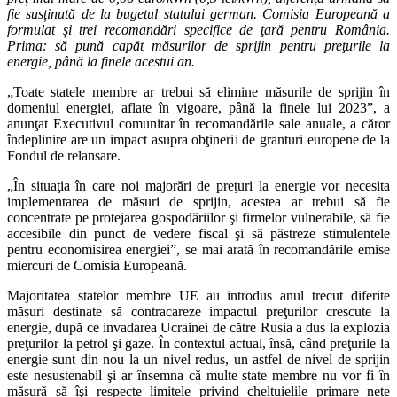
fie susținută de la bugetul statului german. Comisia Europeană a
formulat și trei recomandări specifice de ţară pentru România.
Prima: să pună capăt măsurilor de sprijin pentru preţurile la
energie, până la finele acestui an.
„Toate statele membre ar trebui să elimine măsurile de sprijin în
domeniul energiei, aflate în vigoare, până la finele lui 2023”, a
anunţat Executivul comunitar în recomandările sale anuale, a căror
îndeplinire are un impact asupra obţinerii de granturi europene de la
Fondul de relansare.
„În situaţia în care noi majorări de preţuri la energie vor necesita
implementarea de măsuri de sprijin, acestea ar trebui să fie
concentrate pe protejarea gospodăriilor şi firmelor vulnerabile, să fie
accesibile din punct de vedere fiscal şi să păstreze stimulentele
pentru economisirea energiei”, se mai arată în recomandările emise
miercuri de Comisia Europeană.
Majoritatea statelor membre UE au introdus anul trecut diferite
măsuri destinate să contracareze impactul preţurilor crescute la
energie, după ce invadarea Ucrainei de către Rusia a dus la explozia
preţurilor la petrol şi gaze. În contextul actual, însă, când preţurile la
energie sunt din nou la un nivel redus, un astfel de nivel de sprijin
este nesustenabil şi ar însemna că multe state membre nu vor fi în
măsură să îşi respecte limitele privind cheltuielile primare nete