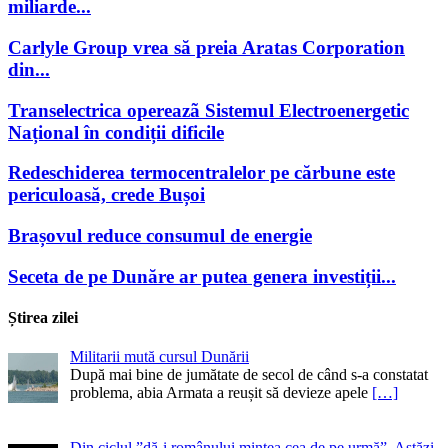
miliarde...
Carlyle Group vrea să preia Aratas Corporation
din...
Transelectrica opereazã Sistemul Electroenergetic
Național în condiții dificile
Redeschiderea termocentralelor pe cărbune este
periculoasă, crede Bușoi
Brașovul reduce consumul de energie
Seceta de pe Dunăre ar putea genera investiții...
Știrea zilei
Militarii mută cursul Dunării
După mai bine de jumătate de secol de când s-a constatat
problema, abia Armata a reușit să devieze apele
[…]
Din ciclul ”dă-i românului mintea cea de pe urmă”. Astăzi,