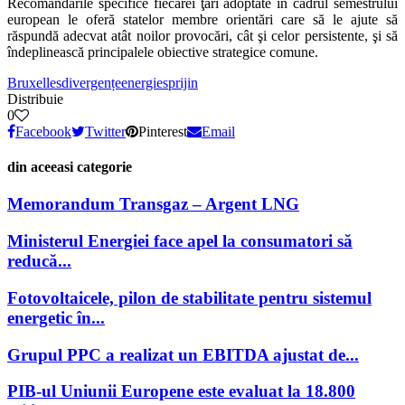
Recomandările specifice fiecărei ţări adoptate în cadrul semestrului
european le oferă statelor membre orientări care să le ajute să
răspundă adecvat atât noilor provocări, cât şi celor persistente, şi să
îndeplinească principalele obiective strategice comune.
Bruxelles
divergențe
energie
sprijin
Distribuie
0
Facebook
Twitter
Pinterest
Email
din aceeasi categorie
Memorandum Transgaz – Argent LNG
Ministerul Energiei face apel la consumatori să
reducă...
Fotovoltaicele, pilon de stabilitate pentru sistemul
energetic în...
Grupul PPC a realizat un EBITDA ajustat de...
PIB-ul Uniunii Europene este evaluat la 18.800