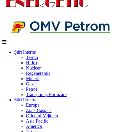
Știri Interne
Termo
Hidro
Nuclear
Regenerabilă
Minerit
Gaze
Petrol
Transport și Furnizare
Știri Externe
Europa
Zona Caspica
Orientul Mijlociu
Asia Pacific
America
Africa