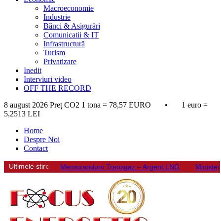
Macroeconomie
Industrie
Bănci & Asigurări
Comunicatii & IT
Infrastructură
Turism
Privatizare
Inedit
Interviuri video
OFF THE RECORD
8 august 2026
Preț CO2 1 tona = 78,57 EURO • 1 euro =
5,2513 LEI
Home
Despre Noi
Contact
Ultimele stiri:
Memorandum Transgaz – Argent LNG
Minister