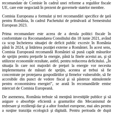
recomandate de Comisie în cadrul unei reforme a regulilor fiscale
UE, care este negociată în prezent de guvernele statelor membre.
Comisia Europeana a formulat și trei recomandări specifice de ţară
pentru România, în cadrul Pachetului de primăvară al Semestrului
European 2023.
Prima recomandare este aceea de a derula politici fiscale în
conformitate cu Recomandarea Consiliului din 18 iunie 2021, având
ca scop încheierea situaţiei de deficit public excesiv în România
până în 2024, şi întărirea poziţiei externe a României. În acest sens,
Comisia Europeană recomandă României să pună capăt măsurilor
de sprijin pentru preţurile la energie, până la finele acestui an, şi să
utilizeze economiile rezultate, astfel, pentru reducerea deficitului. „În
situaţia în care noi majorări de preţuri la energie vor necesita
implementarea de măsuri de sprijin, acestea ar trebui să fie
concentrate pe protejarea gospodăriilor şi firmelor vulnerabile, să fie
accesibile din punct de vedere fiscal şi să păstreze stimulentele
pentru economisirea energiei”, se arată în recomandările emise
miercuri de Comisia Europeană.
De asemenea, România trebuie să menţină investiţiile publice şi să
asigure o absorbţie eficientă a granturilor din Mecanismul de
redresare şi rezilienţă dar şi a altor fonduri europene, mai ales pentru
a susţine tranziţia ecologică şi digitală. Pentru perioada de după