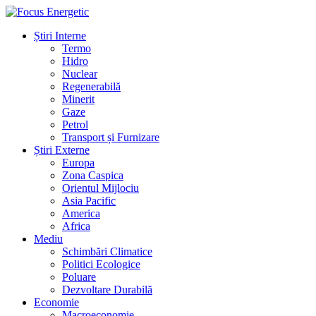
Știri Interne
Termo
Hidro
Nuclear
Regenerabilă
Minerit
Gaze
Petrol
Transport și Furnizare
Știri Externe
Europa
Zona Caspica
Orientul Mijlociu
Asia Pacific
America
Africa
Mediu
Schimbări Climatice
Politici Ecologice
Poluare
Dezvoltare Durabilă
Economie
Macroeconomie