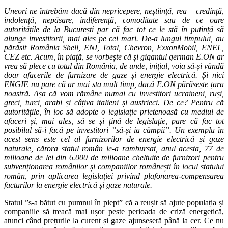
Uneori ne întrebăm dacă din nepricepere, neștiință, rea – credință,
indolență, nepăsare, indiferență, comoditate sau de ce oare
autoritățile de la București par că fac tot ce le stă în putință să
alunge investitorii, mai ales pe cei mari. De-a lungul timpului, au
părăsit România Shell, ENI, Total, Chevron, ExxonMobil, ENEL,
CEZ etc. Acum, în piață, se vorbește că și gigantul german E.ON ar
vrea să plece cu totul din România, de unde, inițial, voia să-și vândă
doar afacerile de furnizare de gaze și energie electrică. Și nici
ENGIE nu pare că ar mai sta mult timp, dacă E.ON părăsește țara
noastră. Așa că vom rămâne numai cu investitori ucraineni, ruși,
greci, turci, arabi și câțiva italieni și austrieci. De ce? Pentru că
autoritățile, în loc să adopte o legislație prietenoasă cu mediul de
afaceri și, mai ales, să se și țină de legislație, pare că fac tot
posibilul să-i facă pe investitori ”să-și ia câmpii”. Un exemplu în
acest sens este cel al furnizorilor de energie electrică și gaze
naturale, cărora statul român le-a rambursat, anul acesta, 77 de
milioane de lei din 6.000 de milioane cheltuite de furnizori pentru
subvenționarea românilor și companiilor românești în locul statului
român, prin aplicarea legislației privind plafonarea-compensarea
facturilor la energie electrică și gaze naturale.
Statul ”s-a bătut cu pumnul în piept” că a reușit să ajute populația și
companiile să treacă mai ușor peste perioada de criză energetică,
atunci când prețurile la curent și gaze ajunseseră până la cer. Ce nu