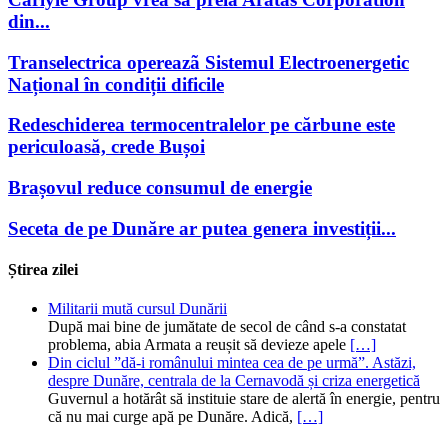
din...
Transelectrica opereazã Sistemul Electroenergetic
Național în condiții dificile
Redeschiderea termocentralelor pe cărbune este
periculoasă, crede Bușoi
Brașovul reduce consumul de energie
Seceta de pe Dunăre ar putea genera investiții...
Știrea zilei
Militarii mută cursul Dunării
După mai bine de jumătate de secol de când s-a constatat
problema, abia Armata a reușit să devieze apele
[…]
Din ciclul ”dă-i românului mintea cea de pe urmă”. Astăzi,
despre Dunăre, centrala de la Cernavodă și criza energetică
Guvernul a hotărât să instituie stare de alertă în energie, pentru
că nu mai curge apă pe Dunăre. Adică,
[…]