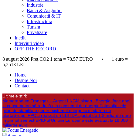
Industrie
Bănci & Asigurări
Comunicatii & IT
Infrastructură
Turism
Privatizare
Inedit
Interviuri video
OFF THE RECORD
8 august 2026
Preț CO2 1 tona = 78,57 EURO • 1 euro =
5,2513 LEI
Home
Despre Noi
Contact
Ultimele stiri:
Memorandum Transgaz – Argent LNG
Ministerul Energiei face apel
la consumatori să reducă din consumul de energie
Fotovoltaicele,
pilon de stabilitate pentru sistemul energetic în starea de
alertă
Grupul PPC a realizat un EBITDA ajustat de 1,2 miliarde euro
în primul semestru
PIB-ul Uniunii Europene este evaluat la 18.800
miliarde euro