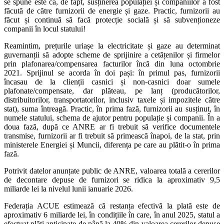
se spune este că, de fapt, susținerea populației și companiilor a fost
făcută de către furnizorii de energie și gaze. Practic, furnizorii au
făcut și continuă să facă protecție socială și să subvenționeze
companii în locul statului!
Reamintim, prețurile uriașe la electricitate și gaze au determinat
guvernanții să adopte scheme de sprijinire a cetățenilor și firmelor
prin plafonarea/compensarea facturilor încă din luna octombrie
2021. Sprijinul se acorda în doi pași: în primul pas, furnizorii
încasau de la clienții casnici și non-casnici doar sumele
plafonate/compensate, dar plăteau, pe lanț (producătorilor,
distribuitorilor, transportatorilor, inclusiv taxele și impozitele către
stat), suma întreagă. Practic, în prima fază, furnizorii au susținut, în
numele statului, schema de ajutor pentru populație și companii. În a
doua fază, după ce ANRE ar fi trebuit să verifice documentele
transmise, furnizorii ar fi trebuit să primească înapoi, de la stat, prin
ministerele Energiei și Muncii, diferența pe care au plătit-o în prima
fază.
Potrivit datelor anunțate public de ANRE, valoarea totală a cererilor
de decontare depuse de furnizori se ridica la aproximativ 9,5
miliarde lei la nivelul lunii ianuarie 2026.
Federația ACUE estimează că restanța efectivă la plată este de
aproximativ 6 miliarde lei, în condițiile în care, în anul 2025, statul a
efectuat plăți anticipate de până la 40% din valoarea cererilor depuse