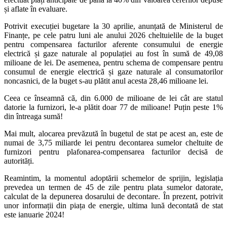
și aflate în evaluare.
Potrivit execuției bugetare la 30 aprilie, anunțată de Ministerul de
Finanțe, pe cele patru luni ale anului 2026 cheltuielile de la buget
pentru compensarea facturilor aferente consumului de energie
electrică și gaze naturale al populației au fost în sumă de 49,08
milioane de lei. De asemenea, pentru schema de compensare pentru
consumul de energie electrică și gaze naturale al consumatorilor
noncasnici, de la buget s-au plătit anul acesta 28,46 milioane lei.
Ceea ce înseamnă că, din 6.000 de milioane de lei cât are statul
datorie la furnizori, le-a plătit doar 77 de milioane! Puțin peste 1%
din întreaga sumă!
Mai mult, alocarea prevăzută în bugetul de stat pe acest an, este de
numai de 3,75 miliarde lei pentru decontarea sumelor cheltuite de
furnizori pentru plafonarea-compensarea facturilor decisă de
autorități.
Reamintim, la momentul adoptării schemelor de sprijin, legislația
prevedea un termen de 45 de zile pentru plata sumelor datorate,
calculat de la depunerea dosarului de decontare. În prezent, potrivit
unor informații din piața de energie, ultima lună decontată de stat
este ianuarie 2024!