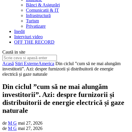
Bănci & Asigurări
Comunicatii & IT
Infrastructură
Turism
Privatizare
Inedit
Interviuri video
OFF THE RECORD
Caută in site
Acasă
Stiri Externe
America
Din ciclul ”cum să ne mai alungăm
investitorii”. Azi: despre furnizorii și distribuitorii de energie
electrică și gaze naturale
Din ciclul ”cum să ne mai alungăm
investitorii”. Azi: despre furnizorii și
distribuitorii de energie electrică și gaze
naturale
de
M G
mai 27, 2026
de
M G
mai 27, 2026