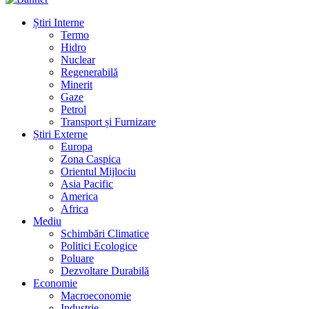
Știri Interne
Termo
Hidro
Nuclear
Regenerabilă
Minerit
Gaze
Petrol
Transport și Furnizare
Știri Externe
Europa
Zona Caspica
Orientul Mijlociu
Asia Pacific
America
Africa
Mediu
Schimbări Climatice
Politici Ecologice
Poluare
Dezvoltare Durabilă
Economie
Macroeconomie
Industrie