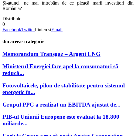
Și-atunci, ne mai întrebăm de ce pleacă marii investitori din
România?
Distribuie
0
Facebook
Twitter
Pinterest
Email
din aceeasi categorie
Memorandum Transgaz – Argent LNG
Ministerul Energiei face apel la consumatori să
reducă...
Fotovoltaicele, pilon de stabilitate pentru sistemul
energetic în...
Grupul PPC a realizat un EBITDA ajustat de...
PIB-ul Uniunii Europene este evaluat la 18.800
miliarde...
Carlyle Group vrea să preia Aratas Corporation