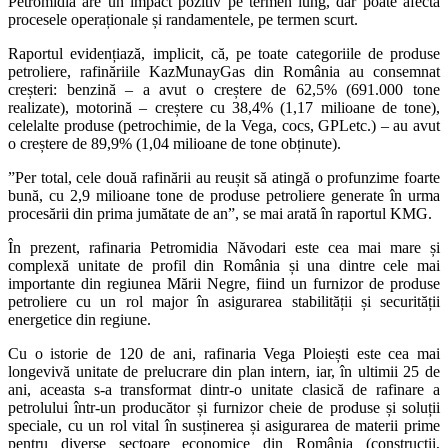
Petromidia are un impact pozitiv pe termen lung, dar poate afecta
procesele operaționale și randamentele, pe termen scurt.
Raportul evidențiază, implicit, că, pe toate categoriile de produse
petroliere, rafinăriile KazMunayGas din România au consemnat
creșteri: benzină – a avut o creștere de 62,5% (691.000 tone
realizate), motorină – creștere cu 38,4% (1,17 milioane de tone),
celelalte produse (petrochimie, de la Vega, cocs, GPLetc.) – au avut
o creștere de 89,9% (1,04 milioane de tone obținute).
”Per total, cele două rafinării au reușit să atingă o profunzime foarte
bună, cu 2,9 milioane tone de produse petroliere generate în urma
procesării din prima jumătate de an”, se mai arată în raportul KMG.
În prezent, rafinaria Petromidia Năvodari este cea mai mare și
complexă unitate de profil din România și una dintre cele mai
importante din regiunea Mării Negre, fiind un furnizor de produse
petroliere cu un rol major în asigurarea stabilității și securității
energetice din regiune.
Cu o istorie de 120 de ani, rafinaria Vega Ploiești este cea mai
longevivă unitate de prelucrare din plan intern, iar, în ultimii 25 de
ani, aceasta s-a transformat dintr-o unitate clasică de rafinare a
petrolului într-un producător și furnizor cheie de produse și soluții
speciale, cu un rol vital în susținerea și asigurarea de materii prime
pentru diverse sectoare economice din România (construcții,