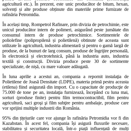
agricultură etc.). În prezent, este unic producător de bitum, hexan,
solvenți și alte produse obținute din materiile prime furnizate de
rafinăria Petromidia.
În același timp, Rompetrol Rafinare, prin divizia de petrochimie, este
unicul producător intern de polimeri, asigurând peste jumătate din
consumul intern de produse petrochimice. Sortimentele de
poliolefine (polipropilenă și polietilenă) obtinute de aceasta sunt
utilizate în agricultură, industria alimentară și pentru o gamă largă de
produse, de la bunuri de larg consum, produse de îngrijire personală,
în electronică și electrotehnică, până la industria auto, industria
textilă și construcții. Divizia produce peste 30 de sortimente
specializate, de nișă, cu mare valoare adăugată.
În luna aprilie a acestui an, compania a repornit instalaţia de
Polietilene de Joasă Densitate (LDPE), materia primă pestru aceasta
(etilena) fiind asigurată din import. Cu o capacitate de producţie de
75.000 de tone pe an, instalaţia furnizează, începând cu luna mai,
sorturi (produse finite) pentru film termocontractibil, film pentru
agricultură, saci groşi şi film subţire pentru ambalaje, produse care
vor sprijini multiple industrii din România.
95% din țițeiurile care vor ajunge în rafinăria Petromidia vor fi din
Kazahstan. În acest fel, compania își asigură fluxurile necesare,
stabilitatea și securitatea locală, într-o piață influențată de mulți