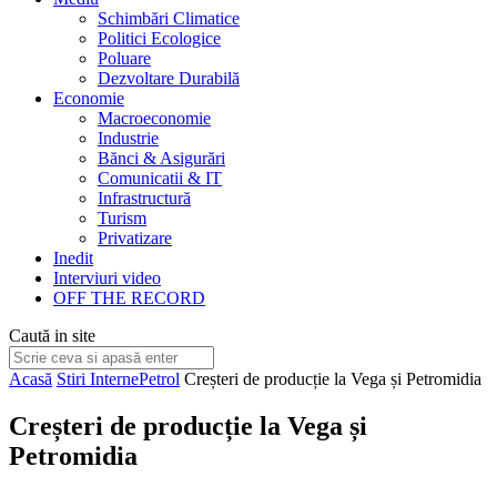
Schimbări Climatice
Politici Ecologice
Poluare
Dezvoltare Durabilă
Economie
Macroeconomie
Industrie
Bănci & Asigurări
Comunicatii & IT
Infrastructură
Turism
Privatizare
Inedit
Interviuri video
OFF THE RECORD
Caută in site
Acasă
Stiri Interne
Petrol
Creșteri de producție la Vega și Petromidia
Creșteri de producție la Vega și
Petromidia