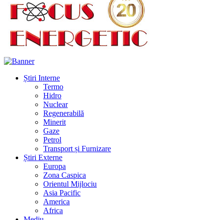
Știri Interne
Termo
Hidro
Nuclear
Regenerabilă
Minerit
Gaze
Petrol
Transport și Furnizare
Știri Externe
Europa
Zona Caspica
Orientul Mijlociu
Asia Pacific
America
Africa
Mediu