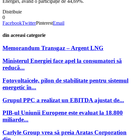
Energiei, având o participație de 44,69%.
Distribuie
0
Facebook
Twitter
Pinterest
Email
din aceeasi categorie
Memorandum Transgaz – Argent LNG
Ministerul Energiei face apel la consumatori să
reducă...
Fotovoltaicele, pilon de stabilitate pentru sistemul
energetic în...
Grupul PPC a realizat un EBITDA ajustat de...
PIB-ul Uniunii Europene este evaluat la 18.800
miliarde...
Carlyle Group vrea să preia Aratas Corporation
din...