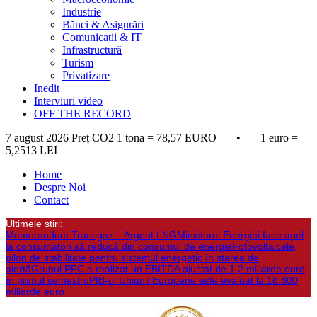
Industrie
Bănci & Asigurări
Comunicatii & IT
Infrastructură
Turism
Privatizare
Inedit
Interviuri video
OFF THE RECORD
7 august 2026
Preț CO2 1 tona = 78,57 EURO • 1 euro =
5,2513 LEI
Home
Despre Noi
Contact
Ultimele stiri:
Memorandum Transgaz – Argent LNG
Ministerul Energiei face apel
la consumatori să reducă din consumul de energie
Fotovoltaicele,
pilon de stabilitate pentru sistemul energetic în starea de
alertă
Grupul PPC a realizat un EBITDA ajustat de 1,2 miliarde euro
în primul semestru
PIB-ul Uniunii Europene este evaluat la 18.800
miliarde euro