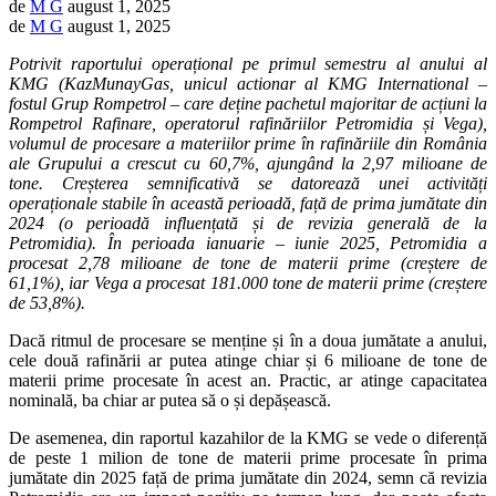
de
M G
august 1, 2025
de
M G
august 1, 2025
Potrivit raportului operațional pe primul semestru al anului al
KMG (KazMunayGas, unicul actionar al KMG International –
fostul Grup Rompetrol – care deține pachetul majoritar de acțiuni la
Rompetrol Rafinare, operatorul rafinăriilor Petromidia și Vega),
volumul de procesare a materiilor prime în rafinăriile din România
ale Grupului a crescut cu 60,7%, ajungând la 2,97 milioane de
tone. Creșterea semnificativă se datorează unei activități
operaționale stabile în această perioadă, față de prima jumătate din
2024 (o perioadă influențată și de revizia generală de la
Petromidia). În perioada ianuarie – iunie 2025, Petromidia a
procesat 2,78 milioane de tone de materii prime (creștere de
61,1%), iar Vega a procesat 181.000 tone de materii prime (creștere
de 53,8%).
Dacă ritmul de procesare se menține și în a doua jumătate a anului,
cele două rafinării ar putea atinge chiar și 6 milioane de tone de
materii prime procesate în acest an. Practic, ar atinge capacitatea
nominală, ba chiar ar putea să o și depășească.
De asemenea, din raportul kazahilor de la KMG se vede o diferență
de peste 1 milion de tone de materii prime procesate în prima
jumătate din 2025 față de prima jumătate din 2024, semn că revizia