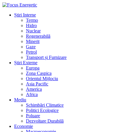
Știri Interne
Termo
Hidro
Nuclear
Regenerabilă
Minerit
Gaze
Petrol
Transport și Furnizare
Știri Externe
Europa
Zona Caspica
Orientul Mijlociu
Asia Pacific
America
Africa
Mediu
Schimbări Climatice
Politici Ecologice
Poluare
Dezvoltare Durabilă
Economie
Macroeconomie