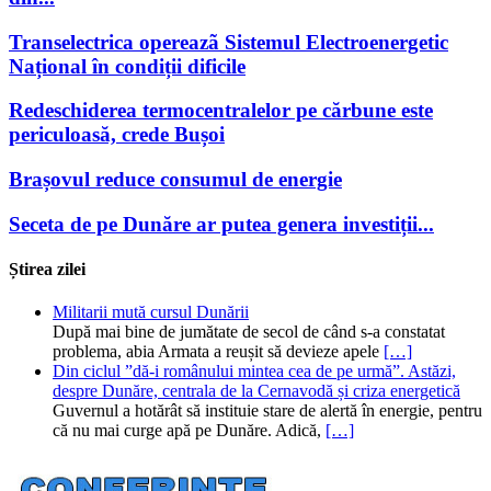
Transelectrica opereazã Sistemul Electroenergetic
Național în condiții dificile
Redeschiderea termocentralelor pe cărbune este
periculoasă, crede Bușoi
Brașovul reduce consumul de energie
Seceta de pe Dunăre ar putea genera investiții...
Știrea zilei
Militarii mută cursul Dunării
După mai bine de jumătate de secol de când s-a constatat
problema, abia Armata a reușit să devieze apele
[…]
Din ciclul ”dă-i românului mintea cea de pe urmă”. Astăzi,
despre Dunăre, centrala de la Cernavodă și criza energetică
Guvernul a hotărât să instituie stare de alertă în energie, pentru
că nu mai curge apă pe Dunăre. Adică,
[…]