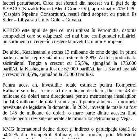
factori perturbatori. Circa trei sferturi din necesar va fi țiței de tip
KEBCO (Kazakh Export Blend Crude Oil), aproximativ 20% CPC
(Caspian Pipeline Consortium), restul fiind acoperit cu țițeiuri Es
Sider – Libya sau Unity Gold – Guyana.
KEBCO este tipul de țiței cel mai utilizat în Petromidia, datorită
compoziției care se adaptează cel mai bine configurației rafinăriei,
un sortiment cu cerere în creştere la nivelul Uniunii Europene.
De altfel, Kazahstanul a extras 13 milioane de tone de țiței în prima
parte a anului, reprezentând o creștere de 8,8%. Astfel, producția la
zăcământul Tengiz a crescut cu 35,5%, ajungând la 173.000
barili/zi, la Kashagan a fost de 67.000 barili/zi, iar la Karachaganak
a crescut cu 4,6%, ajungând la 25.000 barili/zi.
Pentru acest an, investitiile totale estimate pentru Rompetrol
Rafinare se ridică la circa 61 de milioane de dolari, din care 43 de
milioane de dolari sunt direcționate pentru mentenanța instalațiilor,
iar 14,3 milioane de dolari sunt alocați pentru alinierea la normele
prevăzute de legislația în domeniu. În 2024, investițiile totale au fost
de 145 de milioane de dolari, o mare parte dintre acestea fiind
alocate pentru reviziile generale ale rafinăriilor Petromidia și Vega.
KMG International deține direct și indirect o participație totală de
54,62% din Rompetrol Rafinare, statul român, prin Ministerul