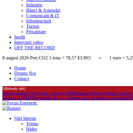
Industrie
Bănci & Asigurări
Comunicatii & IT
Infrastructură
Turism
Privatizare
Inedit
Interviuri video
OFF THE RECORD
8 august 2026
Preț CO2 1 tona = 78,57 EURO • 1 euro = 5,2
Home
Despre Noi
Contact
Ultimele stiri:
Memorandum Transgaz – Argent LNG
Ministerul Energiei face apel 
realizat un EBITDA ajustat de 1,2 miliarde euro în primul semestru
PIB
Știri Interne
Termo
Hidro