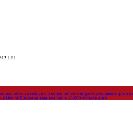
513 LEI
la consumatori să reducă din consumul de energie
Fotovoltaicele, pilon d
-ul Uniunii Europene este evaluat la 18.800 miliarde euro