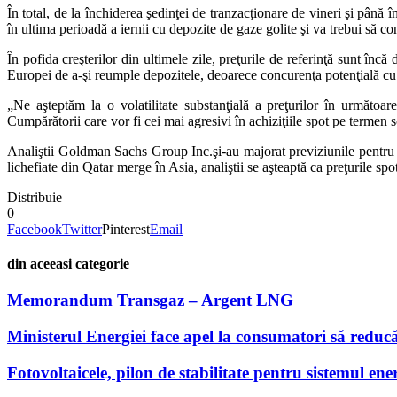
În total, de la închiderea şedinţei de tranzacţionare de vineri şi până
în ultima perioadă a iernii cu depozite de gaze golite şi va trebui să c
În pofida creşterilor din ultimele zile, preţurile de referinţă sunt în
Europei de a-şi reumple depozitele, deoarece concurenţa potenţială cu a
„Ne aşteptăm la o volatilitate substanţială a preţurilor în următoar
Cumpărătorii care vor fi cei mai agresivi în achiziţiile spot pe termen
Analiştii Goldman Sachs Group Inc.şi-au majorat previziunile pentru 
lichefiate din Qatar merge în Asia, analiştii se aşteaptă ca preţurile spo
Distribuie
0
Facebook
Twitter
Pinterest
Email
din aceeasi categorie
Memorandum Transgaz – Argent LNG
Ministerul Energiei face apel la consumatori să reducă
Fotovoltaicele, pilon de stabilitate pentru sistemul ener