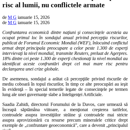
risc al lumii, nu conflictele armate
de
M G
ianuarie 15, 2026
de
M G
ianuarie 15, 2026
Confruntarea economică dintre naţiuni şi consecinţele acesteia au
ocupat primul loc în sondajul anual privind percepţia riscurilor,
publicat de Forumul Economic Mondial (WEF), înlocuind conflictul
armat drept principala preocupare a celor peste 1.300 de experţi
intervievaţi la nivel mondial, transmite Reuters, preluat de Agerpres.
18% dintre cei peste 1.300 de experţi chestionaţi la nivel mondial au
identificat aceste confruntări drept cel mai mare risc pentru
declanşarea unei crize globale.
De asemenea, sondajul a arătat că percepţiile privind riscurile de
mediu coboară în topul riscurilor, în timp ce alte preocupări au ieşit
în evidenţă – în special temerile legate de consecinţele pe termen
lung ale unei guvernanţe slabe a Inteligenţei Artificiale.
Saadia Zahidi, directorul Forumului de la Davos, care urmează să
înceapă săptămâna viitoare, a menţionat creşterea tarifelor,
controalele asupra investiţiilor străine şi controalele mai stricte
asupra aprovizionării cu resurse precum mineralele critice drept
exemple de „confruntare geoeconomică”, care a devenit „principalul