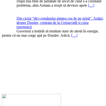
După mai bine de jumătate de secol de când s-a constatat
problema, abia Armata a reușit să devieze apele
[…]
Din ciclul ”dă-i românului mintea cea de pe urmă”. Astăzi,
despre Dunăre, centrala de la Cernavodă și criza
energetică
Guvernul a hotărât să instituie stare de alertă în energie,
pentru că nu mai curge apă pe Dunăre. Adică,
[…]