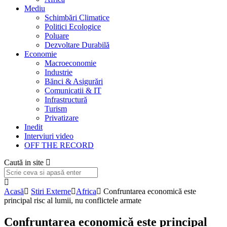
Mediu
Schimbări Climatice
Politici Ecologice
Poluare
Dezvoltare Durabilă
Economie
Macroeconomie
Industrie
Bănci & Asigurări
Comunicatii & IT
Infrastructură
Turism
Privatizare
Inedit
Interviuri video
OFF THE RECORD
Caută in site
Acasă
Stiri Externe
Africa
Confruntarea economică este
principal risc al lumii, nu conflictele armate
Confruntarea economică este principal