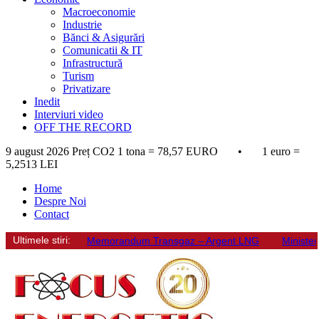
Macroeconomie
Industrie
Bănci & Asigurări
Comunicatii & IT
Infrastructură
Turism
Privatizare
Inedit
Interviuri video
OFF THE RECORD
9 august 2026
Preț CO2 1 tona = 78,57 EURO • 1 euro =
5,2513 LEI
Home
Despre Noi
Contact
Ultimele stiri:
Memorandum Transgaz – Argent LNG
Minister