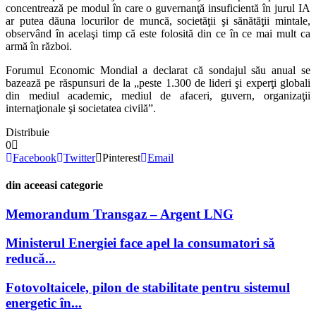
concentrează pe modul în care o guvernanţă insuficientă în jurul IA
ar putea dăuna locurilor de muncă, societăţii şi sănătăţii mintale,
observând în acelaşi timp că este folosită din ce în ce mai mult ca
armă în război.
Forumul Economic Mondial a declarat că sondajul său anual se
bazează pe răspunsuri de la „peste 1.300 de lideri şi experţi globali
din mediul academic, mediul de afaceri, guvern, organizaţii
internaţionale şi societatea civilă”.
Distribuie
0
Facebook
Twitter
Pinterest
Email
din aceeasi categorie
Memorandum Transgaz – Argent LNG
Ministerul Energiei face apel la consumatori să
reducă...
Fotovoltaicele, pilon de stabilitate pentru sistemul
energetic în...