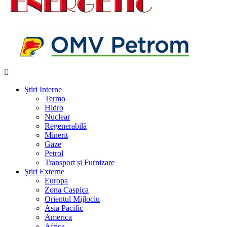
Știri Interne
Termo
Hidro
Nuclear
Regenerabilă
Minerit
Gaze
Petrol
Transport și Furnizare
Știri Externe
Europa
Zona Caspica
Orientul Mijlociu
Asia Pacific
America
Africa