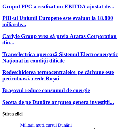
Grupul PPC a realizat un EBITDA ajustat de...
PIB-ul Uniunii Europene este evaluat la 18.800
miliarde...
Carlyle Group vrea să preia Aratas Corporation
din...
Transelectrica opereazã Sistemul Electroenergetic
Național în condiții dificile
Redeschiderea termocentralelor pe cărbune este
periculoasă, crede Bușoi
Brașovul reduce consumul de energie
Seceta de pe Dunăre ar putea genera investiții...
Știrea zilei
Militarii mută cursul Dunării