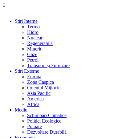
Știri Interne
Termo
Hidro
Nuclear
Regenerabilă
Minerit
Gaze
Petrol
Transport și Furnizare
Știri Externe
Europa
Zona Caspica
Orientul Mijlociu
Asia Pacific
America
Africa
Mediu
Schimbări Climatice
Politici Ecologice
Poluare
Dezvoltare Durabilă
Economie