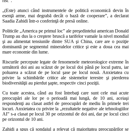
risc”.
„(Este) atunci când instrumentele de politică economică devin în
esenţă arme, mai degrabă decât o bază de cooperare”, a declarat
Saadia Zahidi într-o conferinţă de presă online.
Politicile „America pe primul loc” ale preşedintelui american Donald
Trump au dus la o creştere bruscă a tarifelor vamale la nivel mondial
şi au alimentat tensiunile dintre SUA şi China, care are o poziţie
dominantă pe segmentul mineralelor critice şi este a doua cea mai
mare economie din lume.
Riscurile percepute legate de fenomenele meteorologice extreme în
următorii doi ani au scăzut de pe locul doi până pe locul patru, iar
poluarea a scăzut de pe locul şase pe locul nouă. Anxietatea cu
privire la schimbările critice ale sistemelor terestre şi pierderea
biodiversităţii au pierdut şapte, respectiv cinci poziţii.
Cu toate acestea, când au fost întrebaţi care sunt cele mai acute
preocupări ale lor pe o perioadă mai lungă, de 10 ani, aceiaşi
respondenţi au clasat astfel de preocupări de mediu în primele trei
locuri. Anxietatea cu privire la „rezultatele negative ale tehnologiilor
AI” s-a clasat pe locul 30 pe orizontul de doi ani, dar pe locul cinci
pe orizontul de 10 ani.
Zahidi a spus că sondajul a relevat că majoritatea preocupărilor se