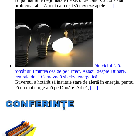
După mai bine de jumătate de secol de când s-a constatat
problema, abia Armata a reușit să devieze apele
[…]
Din ciclul ”dă-i
românului mintea cea de pe urmă”. Astăzi, despre Dunăre,
centrala de la Cernavodă și criza energetică
Guvernul a hotărât să instituie stare de alertă în energie, pentru
că nu mai curge apă pe Dunăre. Adică,
[…]