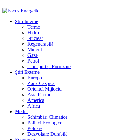
Știri Interne
Termo
Hidro
Nuclear
Regenerabilă
Minerit
Gaze
Petrol
Transport și Furnizare
Știri Externe
Europa
Zona Caspica
Orientul Mijlociu
Asia Pacific
America
Africa
Mediu
Schimbări Climatice
Politici Ecologice
Poluare
Dezvoltare Durabilă
Economie