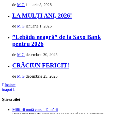
de
M G
ianuarie 8, 2026
LA MULȚI ANI, 2026!
de
M G
ianuarie 1, 2026
”Lebăda neagră” de la Saxo Bank
pentru 2026
de
M G
decembrie 30, 2025
CRĂCIUN FERICIT!
de
M G
decembrie 25, 2025
Inainte
inapoi
Știrea zilei
Militarii mută cursul Dunării