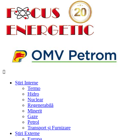
Știri Interne
Termo
Hidro
Nuclear
Regenerabilă
Minerit
Gaze
Petrol
Transport și Furnizare
Știri Externe
Europa