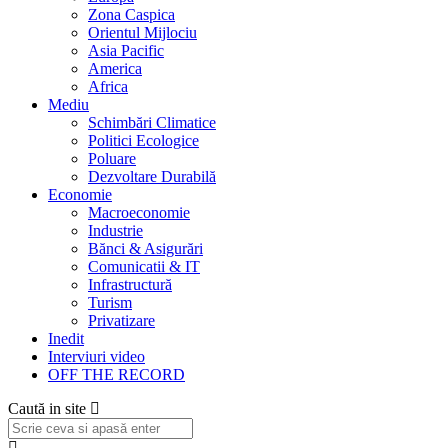
Zona Caspica
Orientul Mijlociu
Asia Pacific
America
Africa
Mediu
Schimbări Climatice
Politici Ecologice
Poluare
Dezvoltare Durabilă
Economie
Macroeconomie
Industrie
Bănci & Asigurări
Comunicatii & IT
Infrastructură
Turism
Privatizare
Inedit
Interviuri video
OFF THE RECORD
Caută in site