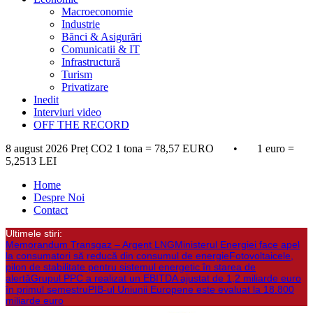
Macroeconomie
Industrie
Bănci & Asigurări
Comunicatii & IT
Infrastructură
Turism
Privatizare
Inedit
Interviuri video
OFF THE RECORD
8 august 2026
Preț CO2 1 tona = 78,57 EURO • 1 euro =
5,2513 LEI
Home
Despre Noi
Contact
Ultimele stiri:
Memorandum Transgaz – Argent LNG
Ministerul Energiei face apel
la consumatori să reducă din consumul de energie
Fotovoltaicele,
pilon de stabilitate pentru sistemul energetic în starea de
alertă
Grupul PPC a realizat un EBITDA ajustat de 1,2 miliarde euro
în primul semestru
PIB-ul Uniunii Europene este evaluat la 18.800
miliarde euro