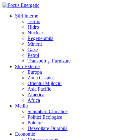
Știri Interne
Termo
Hidro
Nuclear
Regenerabilă
Minerit
Gaze
Petrol
Transport și Furnizare
Știri Externe
Europa
Zona Caspica
Orientul Mijlociu
Asia Pacific
America
Africa
Mediu
Schimbări Climatice
Politici Ecologice
Poluare
Dezvoltare Durabilă
Economie
Macroeconomie