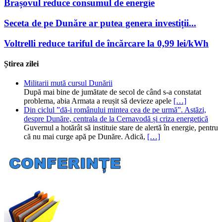
Brașovul reduce consumul de energie
Seceta de pe Dunăre ar putea genera investiții...
Voltrelli reduce tariful de încărcare la 0,99 lei/kWh
Știrea zilei
Militarii mută cursul Dunării
După mai bine de jumătate de secol de când s-a constatat
problema, abia Armata a reușit să devieze apele
[…]
Din ciclul ”dă-i românului mintea cea de pe urmă”. Astăzi,
despre Dunăre, centrala de la Cernavodă și criza energetică
Guvernul a hotărât să instituie stare de alertă în energie, pentru
că nu mai curge apă pe Dunăre. Adică,
[…]