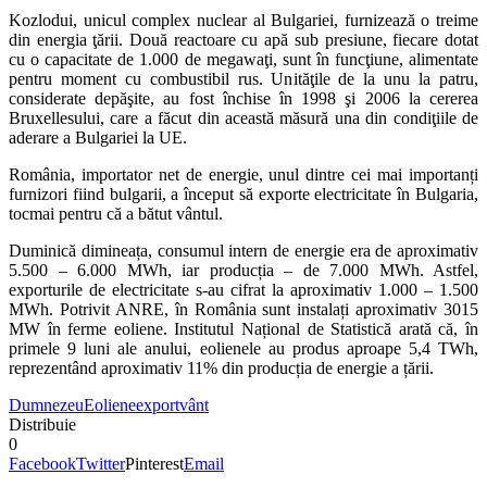
Kozlodui, unicul complex nuclear al Bulgariei, furnizează o treime
din energia ţării. Două reactoare cu apă sub presiune, fiecare dotat
cu o capacitate de 1.000 de megawaţi, sunt în funcţiune, alimentate
pentru moment cu combustibil rus. Unităţile de la unu la patru,
considerate depăşite, au fost închise în 1998 şi 2006 la cererea
Bruxellesului, care a făcut din această măsură una din condiţiile de
aderare a Bulgariei la UE.
România, importator net de energie, unul dintre cei mai importanți
furnizori fiind bulgarii, a început să exporte electricitate în Bulgaria,
tocmai pentru că a bătut vântul.
Duminică dimineața, consumul intern de energie era de aproximativ
5.500 – 6.000 MWh, iar producția – de 7.000 MWh. Astfel,
exporturile de electricitate s-au cifrat la aproximativ 1.000 – 1.500
MWh. Potrivit ANRE, în România sunt instalați aproximativ 3015
MW în ferme eoliene. Institutul Național de Statistică arată că, în
primele 9 luni ale anului, eolienele au produs aproape 5,4 TWh,
reprezentând aproximativ 11% din producția de energie a țării.
Dumnezeu
Eoliene
export
vânt
Distribuie
0
Facebook
Twitter
Pinterest
Email