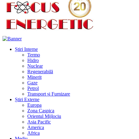
Știri Interne
Termo
Hidro
Nuclear
Regenerabilă
Minerit
Gaze
Petrol
Transport și Furnizare
Știri Externe
Europa
Zona Caspica
Orientul Mijlociu
Asia Pacific
America
Africa
Mediu