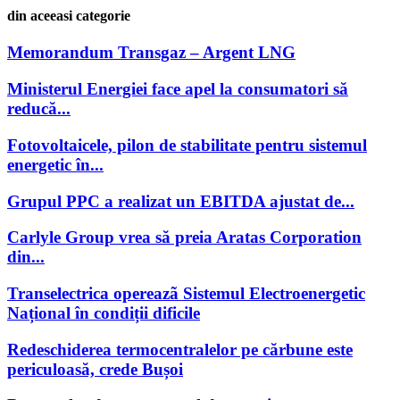
din aceeasi categorie
Memorandum Transgaz – Argent LNG
Ministerul Energiei face apel la consumatori să
reducă...
Fotovoltaicele, pilon de stabilitate pentru sistemul
energetic în...
Grupul PPC a realizat un EBITDA ajustat de...
Carlyle Group vrea să preia Aratas Corporation
din...
Transelectrica opereazã Sistemul Electroenergetic
Național în condiții dificile
Redeschiderea termocentralelor pe cărbune este
periculoasă, crede Bușoi