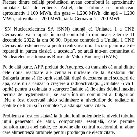
Fiecare dintre ceilalți producători aveau contribuții la aproximativ
jumătate față de eoliene. Astfel, din cărbune se produceau
aproximativ 1.100 MWh, din gaze – 1.200 MWh, din apă – 1.200
MWh, fotovoltaic – 200 MWh, iar la Cernavodă – 700 MWh.
”SN Nuclearelectrica SA (SNN) anunță că Unitatea 1 a CNE
Cernavodă va fi oprită în mod controlat în dimineața zilei de 11
decembrie 2022, la ora 08:00. Oprirea controlată a Unității 1 CNE
Cernavodă este necesară pentru realizarea unor lucrări planificate de
reparații în partea clasică a acesteia”, se arată într-un comunicat al
Nuclearelectrica transmis Bursei de Valori București (BVB).
Pe de altă parte, AFP, preluat de Agerpres, au transmis că unul dintre
cele două reactoare ale centralei nucleare de la Kozlodui din
Bulgaria urma să fie oprit sâmbătă, după detectarea unei scurgeri de
apă, care nu a cauzat o creştere a radioactivităţii. „Unitatea 6 va fi
oprită pentru a colmata o scurgere înainte să fie atins debitul maxim
permis de reglementări”, se arată într-un comunicat al bulgarilor.
„Nu a fost observată nicio schimbare a nivelurilor de radiaţie în
spaţiile de lucru şi în complex”, a adăugat sursa citată.
Problema a fost constatată la finalul lunii noiembrie la nivelul tubului
unui generator de abur, componentă esenţială, care permite
transformarea apei calde, ce provine din centrul reactorului, în abur,
care alimentează turbinele pentru producţia de electricitate.