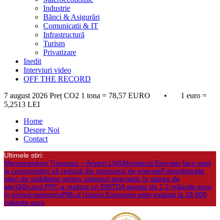
Industrie
Bănci & Asigurări
Comunicatii & IT
Infrastructură
Turism
Privatizare
Inedit
Interviuri video
OFF THE RECORD
7 august 2026
Preț CO2 1 tona = 78,57 EURO • 1 euro =
5,2513 LEI
Home
Despre Noi
Contact
Ultimele stiri:
Memorandum Transgaz – Argent LNG
Ministerul Energiei face apel
la consumatori să reducă din consumul de energie
Fotovoltaicele,
pilon de stabilitate pentru sistemul energetic în starea de
alertă
Grupul PPC a realizat un EBITDA ajustat de 1,2 miliarde euro
în primul semestru
PIB-ul Uniunii Europene este evaluat la 18.800
miliarde euro