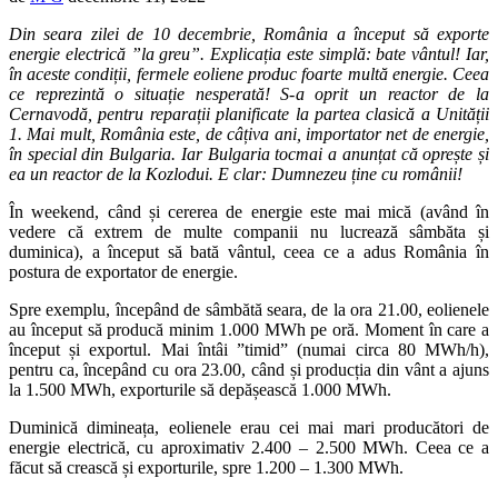
Din seara zilei de 10 decembrie, România a început să exporte
energie electrică ”la greu”. Explicația este simplă: bate vântul! Iar,
în aceste condiții, fermele eoliene produc foarte multă energie. Ceea
ce reprezintă o situație nesperată! S-a oprit un reactor de la
Cernavodă, pentru reparații planificate la partea clasică a Unității
1. Mai mult, România este, de câțiva ani, importator net de energie,
în special din Bulgaria. Iar Bulgaria tocmai a anunțat că oprește și
ea un reactor de la Kozlodui. E clar: Dumnezeu ține cu românii!
În weekend, când și cererea de energie este mai mică (având în
vedere că extrem de multe companii nu lucrează sâmbăta și
duminica), a început să bată vântul, ceea ce a adus România în
postura de exportator de energie.
Spre exemplu, începând de sâmbătă seara, de la ora 21.00, eolienele
au început să producă minim 1.000 MWh pe oră. Moment în care a
început și exportul. Mai întâi ”timid” (numai circa 80 MWh/h),
pentru ca, începând cu ora 23.00, când și producția din vânt a ajuns
la 1.500 MWh, exporturile să depășească 1.000 MWh.
Duminică dimineața, eolienele erau cei mai mari producători de
energie electrică, cu aproximativ 2.400 – 2.500 MWh. Ceea ce a
făcut să crească și exporturile, spre 1.200 – 1.300 MWh.