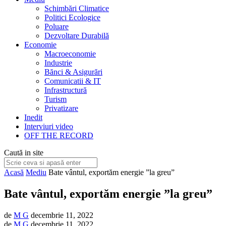
Schimbări Climatice
Politici Ecologice
Poluare
Dezvoltare Durabilă
Economie
Macroeconomie
Industrie
Bănci & Asigurări
Comunicatii & IT
Infrastructură
Turism
Privatizare
Inedit
Interviuri video
OFF THE RECORD
Caută in site
Acasă
Mediu
Bate vântul, exportăm energie ”la greu”
Bate vântul, exportăm energie ”la greu”
de
M G
decembrie 11, 2022
de
M G
decembrie 11, 2022