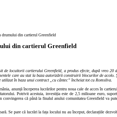
 drumului din cartierul Greenfield
lui din cartierul Greenfield
 de locuitorii cartierului Greenfield, a produs efecte, după vreo 20 d
ele care au stat la baza autorizării construirii blocurilor de acolo. Ș
e utilizat în baza unui contract „cu cântec” încheiat tot cu Romsilva.
nia, anunță începerea lucrărilor pentru noua cale de acces în cartierul
atorului. Potrivit acestuia, investiția este de 2,5 milioane euro, supo
vem convingerea că până la finalul anului comunitatea Greenfield va p
pară. Se pare că lucrări la fața locului nu au început, declarațiile dezvol