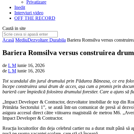
Privatizare
Inedit
Interviuri video
OFF THE RECORD
Caută in site
Acasă
Mediu
Dezvoltare Durabila
Bariera Romsilva versus construirea
Bariera Romsilva versus construirea drumu
de
L M
iunie 16, 2026
de
L M
iunie 16, 2026
Tot scandalul din jurul drumului prin Pădurea Băneasa, ce era folosit
începe construirea unui drum de acces, așa cum a promis prin document
barieră care împiedică folosirea drumului forestier. Care a ajuns să fi
„Impact Developer & Contractor, dezvoltator imobiliar de top din Româ
Primăria Sectorului 1”, se arată într-un comunicat de presă al dezvolt
asigura accesul direct către viitoarea magistrală de metrou M6. „A
Impact Developer & Contractor.
Reacția locuitorilor din deja celebrul cartier nu a durat mult până să a
pusă pe seama vacanței școlare, care stă să înceapă.