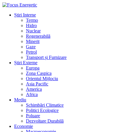
Știri Interne
Termo
Hidro
Nuclear
Regenerabilă
Minerit
Gaze
Petrol
Transport și Furnizare
Știri Externe
Europa
Zona Caspica
Orientul Mijlociu
Asia Pacific
America
Africa
Mediu
Schimbări Climatice
Politici Ecologice
Poluare
Dezvoltare Durabilă
Economie
Macroeconomie