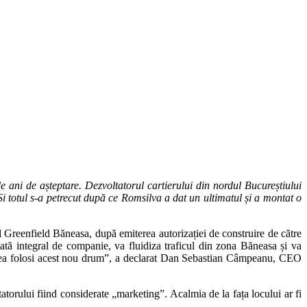
e ani de așteptare. Dezvoltatorul cartierului din nordul Bucureștiului
i totul s-a petrecut după ce Romsilva a dat un ultimatul și a montat o
 Greenfield Băneasa, după emiterea autorizației de construire de către
rtată integral de companie, va fluidiza traficul din zona Băneasa și va
utea folosi acest nou drum”, a declarat Dan Sebastian Câmpeanu, CEO
tatorului fiind considerate „marketing”. Acalmia de la fața locului ar fi