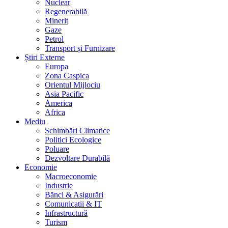
Nuclear
Regenerabilă
Minerit
Gaze
Petrol
Transport și Furnizare
Știri Externe
Europa
Zona Caspica
Orientul Mijlociu
Asia Pacific
America
Africa
Mediu
Schimbări Climatice
Politici Ecologice
Poluare
Dezvoltare Durabilă
Economie
Macroeconomie
Industrie
Bănci & Asigurări
Comunicatii & IT
Infrastructură
Turism