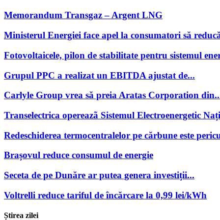
Memorandum Transgaz – Argent LNG
Ministerul Energiei face apel la consumatori să reducă
Fotovoltaicele, pilon de stabilitate pentru sistemul ener
Grupul PPC a realizat un EBITDA ajustat de...
Carlyle Group vrea să preia Aratas Corporation din..
Transelectrica opereazã Sistemul Electroenergetic Națio
Redeschiderea termocentralelor pe cărbune este pericu
Brașovul reduce consumul de energie
Seceta de pe Dunăre ar putea genera investiții...
Voltrelli reduce tariful de încărcare la 0,99 lei/kWh
Știrea zilei