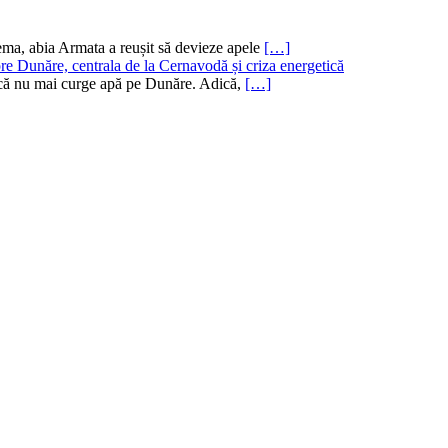
ema, abia Armata a reușit să devieze apele
[…]
re Dunăre, centrala de la Cernavodă și criza energetică
ru că nu mai curge apă pe Dunăre. Adică,
[…]