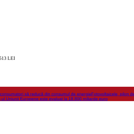
513 LEI
la consumatori să reducă din consumul de energie
Fotovoltaicele, pilon d
-ul Uniunii Europene este evaluat la 18.800 miliarde euro