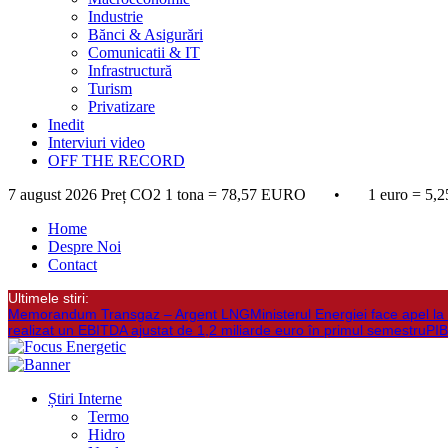
Industrie
Bănci & Asigurări
Comunicatii & IT
Infrastructură
Turism
Privatizare
Inedit
Interviuri video
OFF THE RECORD
7 august 2026
Preț CO2 1 tona = 78,57 EURO • 1 euro = 5,2
Home
Despre Noi
Contact
Ultimele stiri:
Memorandum Transgaz – Argent LNG
Ministerul Energiei face apel 
realizat un EBITDA ajustat de 1,2 miliarde euro în primul semestru
PIB
Știri Interne
Termo
Hidro