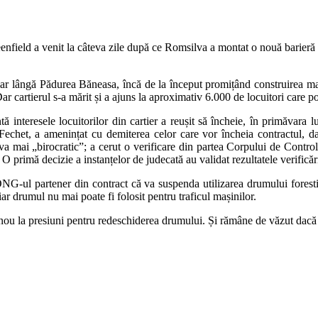
eenfield a venit la câteva zile după ce Romsilva a montat o nouă barieră 
ar lângă Pădurea Băneasa, încă de la început promițând construirea mai mu
 cartierul s-a mărit și a ajuns la aproximativ 6.000 de locuitori care pot
tă interesele locuitorilor din cartier a reușit să încheie, în primăvara
Fechet, a amenințat cu demiterea celor care vor încheia contractul, d
a mai „birocratic”; a cerut o verificare din partea Corpului de Control,
O primă decizie a instanțelor de judecată au validat rezultatele verificări
ONG-ul partener din contract că va suspenda utilizarea drumului forestie
ar drumul nu mai poate fi folosit pentru traficul mașinilor.
nou la presiuni pentru redeschiderea drumului. Și rămâne de văzut dacă 