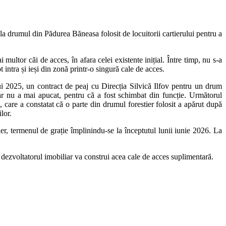
la drumul din Pădurea Băneasa folosit de locuitorii cartierului pentru a
ltor căi de acces, în afara celei existente inițial. Între timp, nu s-a
 intra și ieși din zonă printr-o singură cale de acces.
 lui 2025, un contract de peaj cu Direcția Silvică Ilfov pentru un drum
ar nu a mai apucat, pentru că a fost schimbat din funcție. Următorul
 care a constatat că o parte din drumul forestier folosit a apărut după
lor.
r, termenul de grație împlinindu-se la începtutul lunii iunie 2026. La
dezvoltatorul imobiliar va construi acea cale de acces suplimentară.