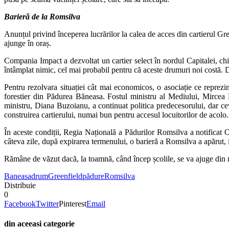
Barieră de la Romsilva
Anunțul privind începerea lucrărilor la calea de acces din cartierul Gr
ajunge în oraș.
Compania Impact a dezvoltat un cartier select în nordul Capitalei, chi
întâmplat nimic, cel mai probabil pentru că aceste drumuri noi costă. Dar
Pentru rezolvara situației cât mai economicos, o asociație ce reprezin
forestier din Pădurea Băneasa. Fostul ministru al Mediului, Mircea 
ministru, Diana Buzoianu, a continuat politica predecesorului, dar cev
construirea cartierului, numai bun pentru accesul locuitorilor de acolo. 
În aceste condiții, Regia Națională a Pădurilor Romsilva a notificat 
câteva zile, după expirarea termenului, o barieră a Romsilva a apărut, i
Rămâne de văzut dacă, la toamnă, când încep școlile, se va ajuge din 
Baneasa
drum
Greenfield
pădure
Romsilva
Distribuie
0
Facebook
Twitter
Pinterest
Email
din aceeasi categorie