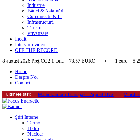
Industrie
Bănci & Asigurări
Comunicatii & IT
Infrastructură
Turism
Privatizare
Inedit
Interviuri video
OFF THE RECORD
8 august 2026
Preț CO2 1 tona = 78,57 EURO • 1 euro = 5,2
Home
Despre Noi
Contact
Ultimele stiri:
Memorandum Transgaz – Argent LNG
Minister
Știri Interne
Termo
Hidro
Nuclear
Regenerabilă