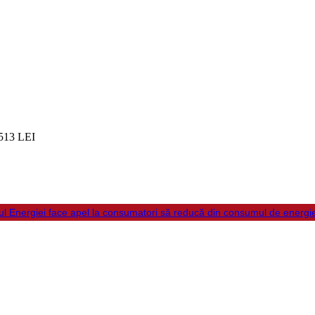
513 LEI
ul Energiei face apel la consumatori să reducă din consumul de energi