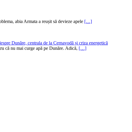
oblema, abia Armata a reușit să devieze apele
[…]
despre Dunăre, centrala de la Cernavodă și criza energetică
pentru că nu mai curge apă pe Dunăre. Adică,
[…]