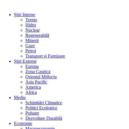
Știri Interne
Termo
Hidro
Nuclear
Regenerabilă
Minerit
Gaze
Petrol
Transport și Furnizare
Știri Externe
Europa
Zona Caspica
Orientul Mijlociu
Asia Pacific
America
Africa
Mediu
Schimbări Climatice
Politici Ecologice
Poluare
Dezvoltare Durabilă
Economie
Macroeconomie