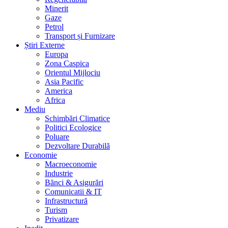
Minerit
Gaze
Petrol
Transport și Furnizare
Știri Externe
Europa
Zona Caspica
Orientul Mijlociu
Asia Pacific
America
Africa
Mediu
Schimbări Climatice
Politici Ecologice
Poluare
Dezvoltare Durabilă
Economie
Macroeconomie
Industrie
Bănci & Asigurări
Comunicatii & IT
Infrastructură
Turism
Privatizare