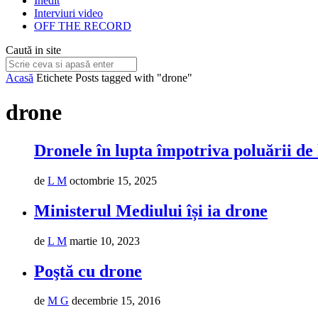
Inedit
Interviuri video
OFF THE RECORD
Caută in site
Acasă
Etichete
Posts tagged with "drone"
drone
Dronele în lupta împotriva poluării de l
de
L M
octombrie 15, 2025
Ministerul Mediului își ia drone
de
L M
martie 10, 2023
Poştă cu drone
de
M G
decembrie 15, 2016