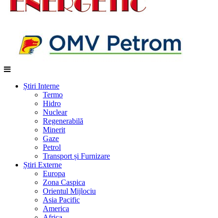
Știri Interne
Termo
Hidro
Nuclear
Regenerabilă
Minerit
Gaze
Petrol
Transport și Furnizare
Știri Externe
Europa
Zona Caspica
Orientul Mijlociu
Asia Pacific
America
Africa