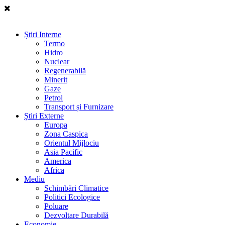
Știri Interne
Termo
Hidro
Nuclear
Regenerabilă
Minerit
Gaze
Petrol
Transport și Furnizare
Știri Externe
Europa
Zona Caspica
Orientul Mijlociu
Asia Pacific
America
Africa
Mediu
Schimbări Climatice
Politici Ecologice
Poluare
Dezvoltare Durabilă
Economie