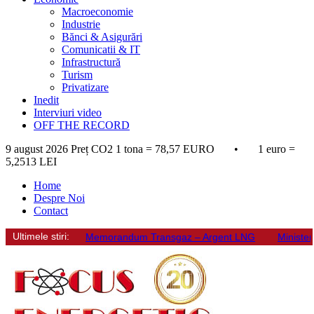
Macroeconomie
Industrie
Bănci & Asigurări
Comunicatii & IT
Infrastructură
Turism
Privatizare
Inedit
Interviuri video
OFF THE RECORD
9 august 2026
Preț CO2 1 tona = 78,57 EURO • 1 euro =
5,2513 LEI
Home
Despre Noi
Contact
Ultimele stiri:
Memorandum Transgaz – Argent LNG
Minister