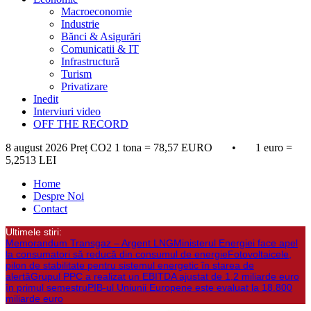
Macroeconomie
Industrie
Bănci & Asigurări
Comunicatii & IT
Infrastructură
Turism
Privatizare
Inedit
Interviuri video
OFF THE RECORD
8 august 2026
Preț CO2 1 tona = 78,57 EURO • 1 euro =
5,2513 LEI
Home
Despre Noi
Contact
Ultimele stiri:
Memorandum Transgaz – Argent LNG
Ministerul Energiei face apel
la consumatori să reducă din consumul de energie
Fotovoltaicele,
pilon de stabilitate pentru sistemul energetic în starea de
alertă
Grupul PPC a realizat un EBITDA ajustat de 1,2 miliarde euro
în primul semestru
PIB-ul Uniunii Europene este evaluat la 18.800
miliarde euro