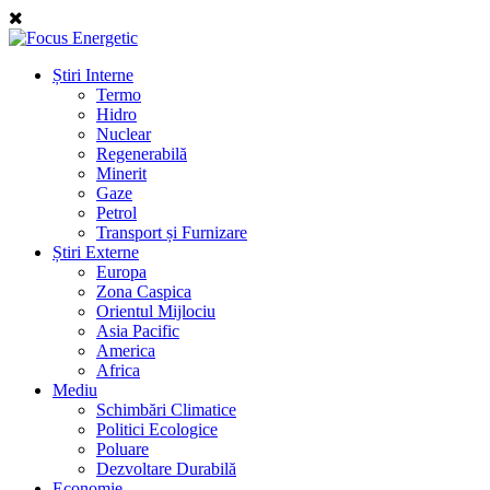
Știri Interne
Termo
Hidro
Nuclear
Regenerabilă
Minerit
Gaze
Petrol
Transport și Furnizare
Știri Externe
Europa
Zona Caspica
Orientul Mijlociu
Asia Pacific
America
Africa
Mediu
Schimbări Climatice
Politici Ecologice
Poluare
Dezvoltare Durabilă
Economie