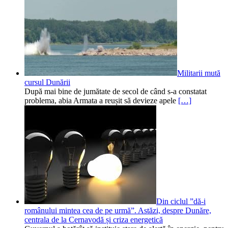
Militarii mută
cursul Dunării
După mai bine de jumătate de secol de când s-a constatat
problema, abia Armata a reușit să devieze apele
[…]
Din ciclul ”dă-i
românului mintea cea de pe urmă”. Astăzi, despre Dunăre,
centrala de la Cernavodă și criza energetică