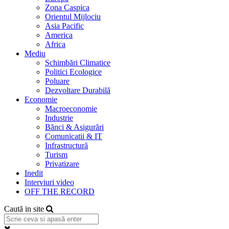
Zona Caspica
Orientul Mijlociu
Asia Pacific
America
Africa
Mediu
Schimbări Climatice
Politici Ecologice
Poluare
Dezvoltare Durabilă
Economie
Macroeconomie
Industrie
Bănci & Asigurări
Comunicatii & IT
Infrastructură
Turism
Privatizare
Inedit
Interviuri video
OFF THE RECORD
Caută in site