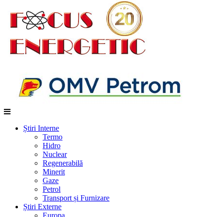
Știri Interne
Termo
Hidro
Nuclear
Regenerabilă
Minerit
Gaze
Petrol
Transport și Furnizare
Știri Externe
Europa