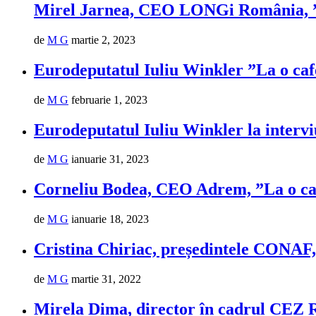
Mirel Jarnea, CEO LONGi România, ”
de
M G
martie 2, 2023
Eurodeputatul Iuliu Winkler ”La o ca
de
M G
februarie 1, 2023
Eurodeputatul Iuliu Winkler la int
de
M G
ianuarie 31, 2023
Corneliu Bodea, CEO Adrem, ”La o ca
de
M G
ianuarie 18, 2023
Cristina Chiriac, președintele CONAF
de
M G
martie 31, 2022
Mirela Dima, director în cadrul CEZ 