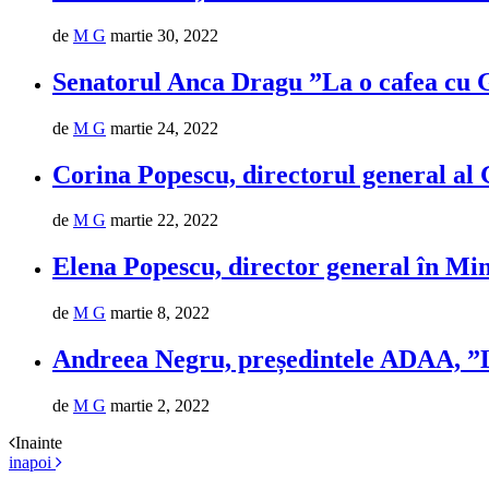
de
M G
martie 30, 2022
Senatorul Anca Dragu ”La o cafea cu
de
M G
martie 24, 2022
Corina Popescu, directorul general al
de
M G
martie 22, 2022
Elena Popescu, director general în Mi
de
M G
martie 8, 2022
Andreea Negru, președintele ADAA, ”
de
M G
martie 2, 2022
Inainte
inapoi