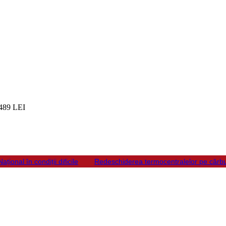
489 LEI
ional în condiții dificile
Redeschiderea termocentralelor pe cărbu