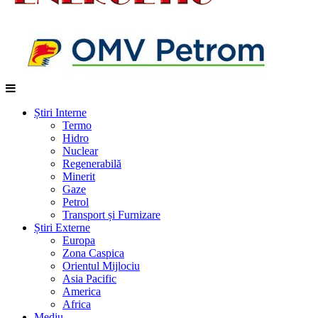
Știri Interne
Termo
Hidro
Nuclear
Regenerabilă
Minerit
Gaze
Petrol
Transport și Furnizare
Știri Externe
Europa
Zona Caspica
Orientul Mijlociu
Asia Pacific
America
Africa
Mediu