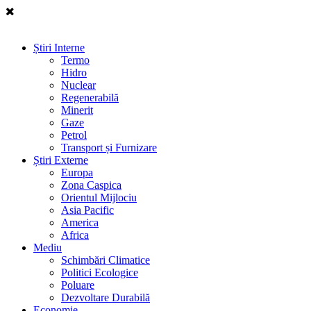
Știri Interne
Termo
Hidro
Nuclear
Regenerabilă
Minerit
Gaze
Petrol
Transport și Furnizare
Știri Externe
Europa
Zona Caspica
Orientul Mijlociu
Asia Pacific
America
Africa
Mediu
Schimbări Climatice
Politici Ecologice
Poluare
Dezvoltare Durabilă
Economie