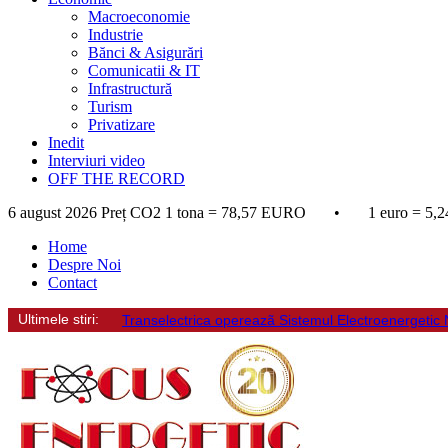
Macroeconomie
Industrie
Bănci & Asigurări
Comunicatii & IT
Infrastructură
Turism
Privatizare
Inedit
Interviuri video
OFF THE RECORD
6 august 2026
Preț CO2 1 tona = 78,57 EURO • 1 euro = 5,2
Home
Despre Noi
Contact
Ultimele stiri:
Transelectrica opereazã Sistemul Electroenergetic Naț