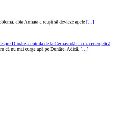
oblema, abia Armata a reușit să devieze apele
[…]
despre Dunăre, centrala de la Cernavodă și criza energetică
pentru că nu mai curge apă pe Dunăre. Adică,
[…]