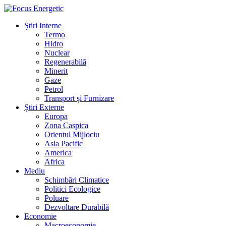
Știri Interne
Termo
Hidro
Nuclear
Regenerabilă
Minerit
Gaze
Petrol
Transport și Furnizare
Știri Externe
Europa
Zona Caspica
Orientul Mijlociu
Asia Pacific
America
Africa
Mediu
Schimbări Climatice
Politici Ecologice
Poluare
Dezvoltare Durabilă
Economie
Macroeconomie