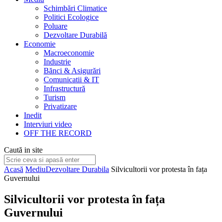
Schimbări Climatice
Politici Ecologice
Poluare
Dezvoltare Durabilă
Economie
Macroeconomie
Industrie
Bănci & Asigurări
Comunicatii & IT
Infrastructură
Turism
Privatizare
Inedit
Interviuri video
OFF THE RECORD
Caută in site
Acasă
Mediu
Dezvoltare Durabila
Silvicultorii vor protesta în fața
Guvernului
Silvicultorii vor protesta în fața
Guvernului