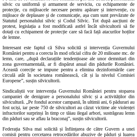
silvic cu uniformă și armament de serviciu, cu echipamente de
protecție, cu mijloacele necesare pentru apărare și intervenție, cu
mijloace de deplasare și de comunicație, așa cum sunt prevăzute de
Statutul personalului silvic și Codul Silvic. Tot după aacțiuni de
protest, legislația a fost modificată astfel încât silvicultorii să fie
dotați cu echipament de protecție care să facă față atacurilor hoților
de lemne.
Interesant este faptul că Silva solicită și intervenția Guvernului
României pentru a corecta în mod oficial cifra de 20 milioane mc. de
lemn, care, „după declarațiile tendențioase ale unor demnitari din
zona guvernamentală, ar fi dispărut anual din pădurile României.
Această corecție se impune pentru a elimina dezinformările care
circulă atât în societatea românească, cât și la nivelul Comisiei
Europene”, susțin silvicultorii.
Sindicaliștii vor intervenția Guvernului României pentru stoparea
campaniei de denigrare a personalului silvic și a activităților din
silvicultură. „Pe fondul acestor campanii, în ultimii ani, 6 pădurari au
fost uciși, iar peste 750 de silvicultori au căzut victime ale violenței
infractorilor surprinși în timp ce tăiau ilegal arbori, sustrăgeau lemn
din păduri sau se aflau la braconaj”, susțin silvicultorii.
Federația Silva mai solicită și înființarea de către Guvern a unei
comisii pentru cercetarea retrocedărilor abuzive de păduri și luarea