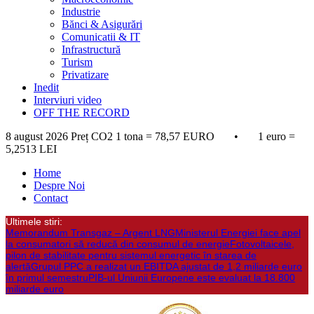
Industrie
Bănci & Asigurări
Comunicatii & IT
Infrastructură
Turism
Privatizare
Inedit
Interviuri video
OFF THE RECORD
8 august 2026
Preț CO2 1 tona = 78,57 EURO • 1 euro =
5,2513 LEI
Home
Despre Noi
Contact
Ultimele stiri:
Memorandum Transgaz – Argent LNG
Ministerul Energiei face apel
la consumatori să reducă din consumul de energie
Fotovoltaicele,
pilon de stabilitate pentru sistemul energetic în starea de
alertă
Grupul PPC a realizat un EBITDA ajustat de 1,2 miliarde euro
în primul semestru
PIB-ul Uniunii Europene este evaluat la 18.800
miliarde euro