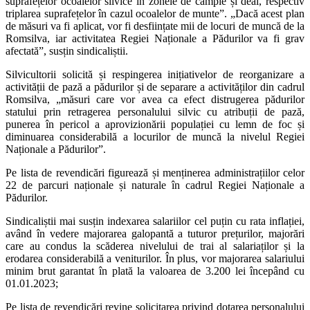
suprafețelor ocoalelor silvice în zonele de câmpie și deal, respectiv
triplarea suprafețelor în cazul ocoalelor de munte”. „Dacă acest plan
de măsuri va fi aplicat, vor fi desființate mii de locuri de muncă de la
Romsilva, iar activitatea Regiei Naționale a Pădurilor va fi grav
afectată”, susțin sindicaliștii.
Silvicultorii solicită și respingerea inițiativelor de reorganizare a
activității de pază a pădurilor și de separare a activităților din cadrul
Romsilva, „măsuri care vor avea ca efect distrugerea pădurilor
statului prin retragerea personalului silvic cu atribuții de pază,
punerea în pericol a aprovizionării populației cu lemn de foc și
diminuarea considerabilă a locurilor de muncă la nivelul Regiei
Naționale a Pădurilor”.
Pe lista de revendicări figurează și menținerea administrațiilor celor
22 de parcuri naționale și naturale în cadrul Regiei Naționale a
Pădurilor.
Sindicaliștii mai susțin indexarea salariilor cel puțin cu rata inflației,
având în vedere majorarea galopantă a tuturor prețurilor, majorări
care au condus la scăderea nivelului de trai al salariaților și la
erodarea considerabilă a veniturilor. În plus, vor majorarea salariului
minim brut garantat în plată la valoarea de 3.200 lei începând cu
01.01.2023;
Pe lista de revendicări revine solicitarea privind dotarea personalului