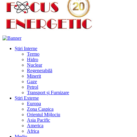
Știri Interne
Termo
Hidro
Nuclear
Regenerabilă
Minerit
Gaze
Petrol
Transport și Furnizare
Știri Externe
Europa
Zona Caspica
Orientul Mijlociu
Asia Pacific
America
Africa
Mediu