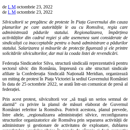
de
L M
octombrie 23, 2022
de
L M
octombrie 23, 2022
Silvicultorii se pregătesc de proteste în Piața Guvernului din cauza
planurilor pe care autoritățile le au cu Romsilva, regia care
administrează pădurile statului. Regionalizarea, împărțirea
activităților din cadrul regiei și alte asemenea sunt considerate de
sindicaliști ca inacceptabile pentru o bună administrare a pădurilor
statului. Salarizarea și măsurile de protecție figurează și ele printre
solicitările silvicultorilor, dar mai la coada listei de revendicări.
Federația Sindicatelor Silva, structură sindicală reprezentativă pentru
sectorul silvic din România, împreună cu alte structuri sindicale
afiliate la Confederația Sindicală Națională Meridian, organizează
un miting de protest în Piața Victoriei la sediul Guvernului României
în data de 25 octombrie 2022, se arată într-un comunicat de presă al
federației.
Prin acest protest, silvicultorii vor „să tragă un serios semnal de
alarmă” cu privire la planul de măsuri elaborat de Guvernul
României referitor la Romsilva. Potrivit acestora, planul prevede,
între altele, „regionalizarea administrației silvice, reconfigurarea
structurilor organizatorice ale Romsilva prin separarea activității de
administrare și gestionare de activitatea de exploatare, dublarea