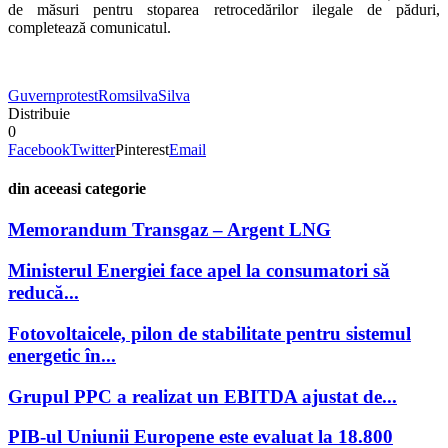
de măsuri pentru stoparea retrocedărilor ilegale de păduri,
completează comunicatul.
Guvern
protest
Romsilva
Silva
Distribuie
0
Facebook
Twitter
Pinterest
Email
din aceeasi categorie
Memorandum Transgaz – Argent LNG
Ministerul Energiei face apel la consumatori să
reducă...
Fotovoltaicele, pilon de stabilitate pentru sistemul
energetic în...
Grupul PPC a realizat un EBITDA ajustat de...
PIB-ul Uniunii Europene este evaluat la 18.800