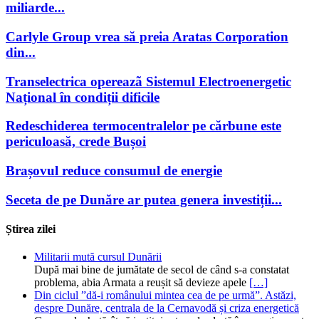
miliarde...
Carlyle Group vrea să preia Aratas Corporation
din...
Transelectrica opereazã Sistemul Electroenergetic
Național în condiții dificile
Redeschiderea termocentralelor pe cărbune este
periculoasă, crede Bușoi
Brașovul reduce consumul de energie
Seceta de pe Dunăre ar putea genera investiții...
Știrea zilei
Militarii mută cursul Dunării
După mai bine de jumătate de secol de când s-a constatat
problema, abia Armata a reușit să devieze apele
[…]
Din ciclul ”dă-i românului mintea cea de pe urmă”. Astăzi,
despre Dunăre, centrala de la Cernavodă și criza energetică