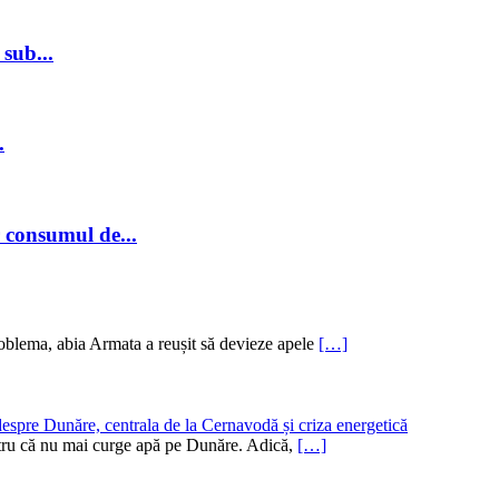
sub...
.
r consumul de...
oblema, abia Armata a reușit să devieze apele
[…]
despre Dunăre, centrala de la Cernavodă și criza energetică
pentru că nu mai curge apă pe Dunăre. Adică,
[…]