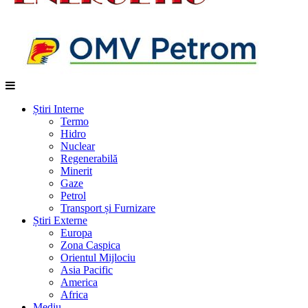
Știri Interne
Termo
Hidro
Nuclear
Regenerabilă
Minerit
Gaze
Petrol
Transport și Furnizare
Știri Externe
Europa
Zona Caspica
Orientul Mijlociu
Asia Pacific
America
Africa
Mediu