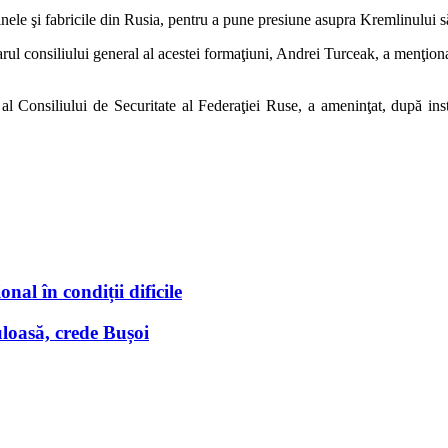
le şi fabricile din Rusia, pentru a pune presiune asupra Kremlinului s
tarul consiliului general al acestei formaţiuni, Andrei Turceak, a menţio
l Consiliului de Securitate al Federaţiei Ruse, a ameninţat, după inst
nal în condiții dificile
loasă, crede Bușoi