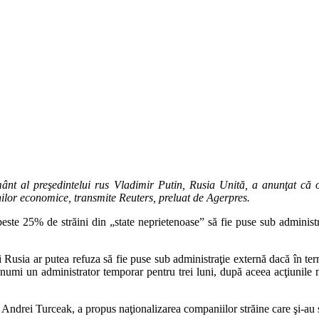
ânt al preşedintelui rus Vladimir Putin, Rusia Unită, a anunţat că
nilor economice, transmite Reuters, preluat de Agerpres.
peste 25% de străini din „state neprietenoase” să fie puse sub administr
usia ar putea refuza să fie puse sub administraţie externă dacă în termen
va numi un administrator temporar pentru trei luni, după aceea acţiunile no
, Andrei Turceak, a propus naţionalizarea companiilor străine care şi-au s