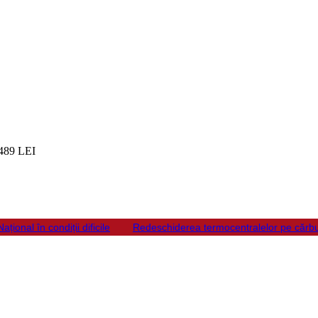
489 LEI
ional în condiții dificile
Redeschiderea termocentralelor pe cărbu