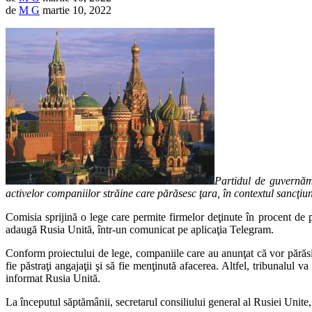
de
M G
martie 10, 2022
Partidul de guvernăm
activelor companiilor străine care părăsesc ţara, în contextul sancţiu
Comisia sprijină o lege care permite firmelor deţinute în procent de 
adaugă Rusia Unită, într-un comunicat pe aplicaţia Telegram.
Conform proiectului de lege, companiile care au anunţat că vor părăsi R
fie păstraţi angajaţii şi să fie menţinută afacerea. Altfel, tribunalul 
informat Rusia Unită.
La începutul săptămânii, secretarul consiliului general al Rusiei Unite