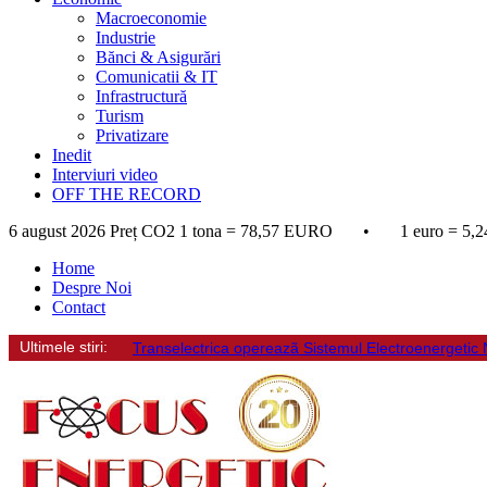
Macroeconomie
Industrie
Bănci & Asigurări
Comunicatii & IT
Infrastructură
Turism
Privatizare
Inedit
Interviuri video
OFF THE RECORD
6 august 2026
Preț CO2 1 tona = 78,57 EURO • 1 euro = 5,2
Home
Despre Noi
Contact
Ultimele stiri:
Transelectrica opereazã Sistemul Electroenergetic Naț