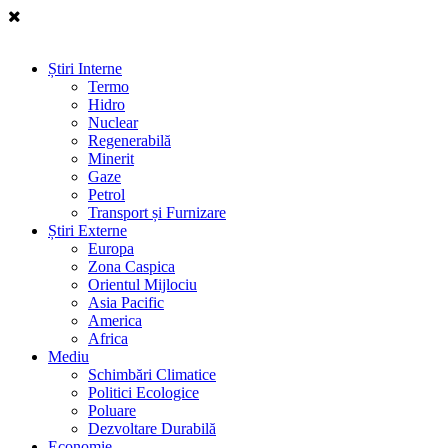
Știri Interne
Termo
Hidro
Nuclear
Regenerabilă
Minerit
Gaze
Petrol
Transport și Furnizare
Știri Externe
Europa
Zona Caspica
Orientul Mijlociu
Asia Pacific
America
Africa
Mediu
Schimbări Climatice
Politici Ecologice
Poluare
Dezvoltare Durabilă
Economie