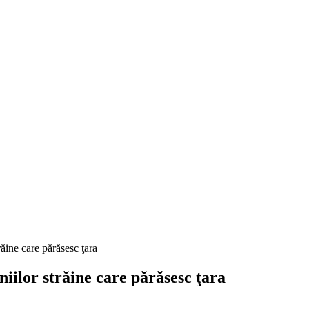
răine care părăsesc ţara
iilor străine care părăsesc ţara