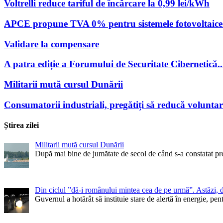
Voltrelli reduce tariful de încărcare la 0,99 lei/kWh
APCE propune TVA 0% pentru sistemele fotovoltaice 
Validare la compensare
A patra ediție a Forumului de Securitate Cibernetică..
Militarii mută cursul Dunării
Consumatorii industriali, pregătiți să reducă volunta
Știrea zilei
Militarii mută cursul Dunării
După mai bine de jumătate de secol de când s-a constatat pr
Din ciclul ”dă-i românului mintea cea de pe urmă”. Astăzi, 
Guvernul a hotărât să instituie stare de alertă în energie, 