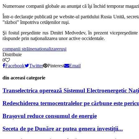
Numeroase companii globale au anunţat că îşi închid temporar magazine
Într-o declaraţie publicată pe website-ul partidului Rusia Unită, secre
”război” împotriva cetăţenilor ruşi.
Şi fostul preşedinte rus Dmitri Medvedev, în prezent vicepreşedinte a
răspunde prin naţionalizarea unor active occidentale.
companii străine
nationalizare
ruşi
Distribuie
0
Facebook
Twitter
Pinterest
Email
din aceeasi categorie
Transelectrica opereazã Sistemul Electroenergetic Națio
Redeschiderea termocentralelor pe cărbune este pericu
Brașovul reduce consumul de energie
Seceta de pe Dunăre ar putea genera investiții...