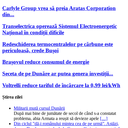
Carlyle Group vrea să preia Aratas Corporation
din...
Transelectrica opereazã Sistemul Electroenergetic
Național în condiții dificile
Redeschiderea termocentralelor pe cărbune este
periculoasă, crede Bușoi
Brașovul reduce consumul de energie
Seceta de pe Dunăre ar putea genera investiții...
Voltrelli reduce tariful de încărcare la 0,99 lei/kWh
Știrea zilei
Militarii mută cursul Dunării
După mai bine de jumătate de secol de când s-a constatat
problema, abia Armata a reușit să devieze apele
[…]
Din ciclul ”dă-i românului mintea cea de pe urmă”. Astăzi,