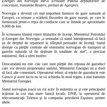
Energiei din Norvegia într-o scrisoare trimisă deţinătorilor de
concesiuni, transmite Reuters, preluat de Agerpres.
Norvegia a devenit cel mai important furnizor de gaze naturale al
Europei, ca urmare a scăderii fluxurilor de gaze ruseşti, pe care le
furnizează printr-o reţea de conducte care se întinde pe aproximativ
9.000 de km.
În scrisoarea trimisă vineri titularilor de licenţe, Ministerul Petrolului
şi Energiei din Norvegia „a semnalat că statul intenţionează să facă
uz de dreptul de repatriere la sfârşitul perioadei de licenţă. Statul
doreşte ca părţile centrale ale sistemului norvegian de transport al
gazelor naturale să fie deţinute în totalitate de stat”, a precizat
ministerul, fără a oferi motive.
Deocamdată nu este clar care sunt părţile din reţeaua de gazoduct
care vor deveni proprietatea statului. Ministerul Energiei nu a dorit
să facă alte comentarii. Operatorul tehnic al reţelei de gazoducte este
Gassco şi acest lucru nu se va schimba în noul regim, a mai transmis
Ministerul Energiei.
Statul norvegian joacă un rol activ în industria sa şi este principalul
acţionar la cea mai mare bancă locală, DNB, la operatorul de
telecomunicaţii Telenor şi la compania petrolieră Equinor, printre
altele.