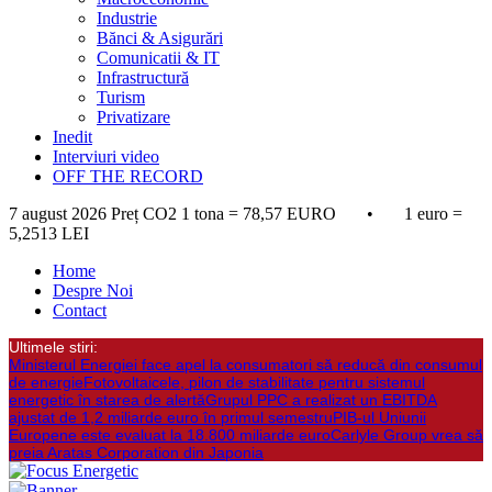
Industrie
Bănci & Asigurări
Comunicatii & IT
Infrastructură
Turism
Privatizare
Inedit
Interviuri video
OFF THE RECORD
7 august 2026
Preț CO2 1 tona = 78,57 EURO • 1 euro =
5,2513 LEI
Home
Despre Noi
Contact
Ultimele stiri:
Ministerul Energiei face apel la consumatori să reducă din consumul
de energie
Fotovoltaicele, pilon de stabilitate pentru sistemul
energetic în starea de alertă
Grupul PPC a realizat un EBITDA
ajustat de 1,2 miliarde euro în primul semestru
PIB-ul Uniunii
Europene este evaluat la 18.800 miliarde euro
Carlyle Group vrea să
preia Aratas Corporation din Japonia