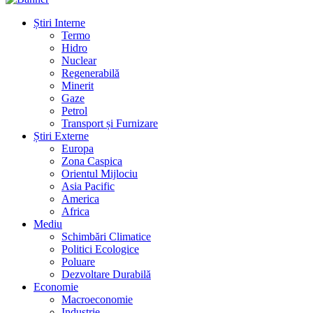
Știri Interne
Termo
Hidro
Nuclear
Regenerabilă
Minerit
Gaze
Petrol
Transport și Furnizare
Știri Externe
Europa
Zona Caspica
Orientul Mijlociu
Asia Pacific
America
Africa
Mediu
Schimbări Climatice
Politici Ecologice
Poluare
Dezvoltare Durabilă
Economie
Macroeconomie
Industrie