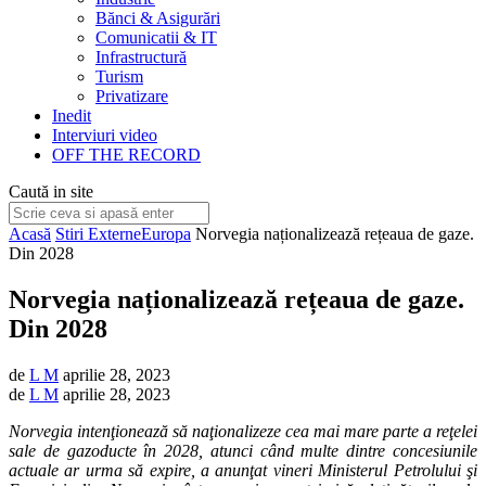
Bănci & Asigurări
Comunicatii & IT
Infrastructură
Turism
Privatizare
Inedit
Interviuri video
OFF THE RECORD
Caută in site
Acasă
Stiri Externe
Europa
Norvegia naționalizează rețeaua de gaze.
Din 2028
Norvegia naționalizează rețeaua de gaze.
Din 2028
de
L M
aprilie 28, 2023
de
L M
aprilie 28, 2023
Norvegia intenţionează să naţionalizeze cea mai mare parte a reţelei
sale de gazoducte în 2028, atunci când multe dintre concesiunile
actuale ar urma să expire, a anunţat vineri Ministerul Petrolului şi