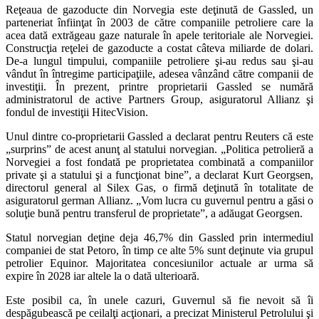
Reţeaua de gazoducte din Norvegia este deţinută de Gassled, un
parteneriat înfiinţat în 2003 de către companiile petroliere care la
acea dată extrăgeau gaze naturale în apele teritoriale ale Norvegiei.
Construcţia reţelei de gazoducte a costat câteva miliarde de dolari.
De-a lungul timpului, companiile petroliere şi-au redus sau şi-au
vândut în întregime participaţiile, adesea vânzând către companii de
investiţii. În prezent, printre proprietarii Gassled se numără
administratorul de active Partners Group, asiguratorul Allianz şi
fondul de investiţii HitecVision.
Unul dintre co-proprietarii Gassled a declarat pentru Reuters că este
„surprins” de acest anunţ al statului norvegian. „Politica petrolieră a
Norvegiei a fost fondată pe proprietatea combinată a companiilor
private şi a statului şi a funcţionat bine”, a declarat Kurt Georgsen,
directorul general al Silex Gas, o firmă deţinută în totalitate de
asiguratorul german Allianz. „Vom lucra cu guvernul pentru a găsi o
soluţie bună pentru transferul de proprietate”, a adăugat Georgsen.
Statul norvegian deţine deja 46,7% din Gassled prin intermediul
companiei de stat Petoro, în timp ce alte 5% sunt deţinute via grupul
petrolier Equinor. Majoritatea concesiunilor actuale ar urma să
expire în 2028 iar altele la o dată ulterioară.
Este posibil ca, în unele cazuri, Guvernul să fie nevoit să îi
despăgubească pe ceilalţi acţionari, a precizat Ministerul Petrolului şi