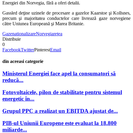
Energiei din Norvegia, fără a oferi detalii.
Gassled deţine uzinele de procesare a gazelor Kaarstoe şi Kollsnes,
precum şi majoritatea conductelor care livrează gaze norvegiene
către Uniunea Europeană şi Marea Britanie.
Gaze
nationalizare
Norvegia
reţea
Distribuie
0
Facebook
Twitter
Pinterest
Email
din aceeasi categorie
Ministerul Energiei face apel la consumatori să
reducă...
Fotovoltaicele, pilon de stabilitate pentru sistemul
energetic în...
Grupul PPC a realizat un EBITDA ajustat de...
PIB-ul Uniunii Europene este evaluat la 18.800
miliarde...