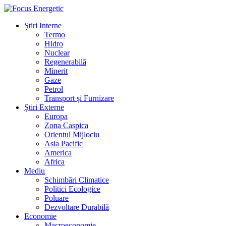
Știri Interne
Termo
Hidro
Nuclear
Regenerabilă
Minerit
Gaze
Petrol
Transport și Furnizare
Știri Externe
Europa
Zona Caspica
Orientul Mijlociu
Asia Pacific
America
Africa
Mediu
Schimbări Climatice
Politici Ecologice
Poluare
Dezvoltare Durabilă
Economie
Macroeconomie