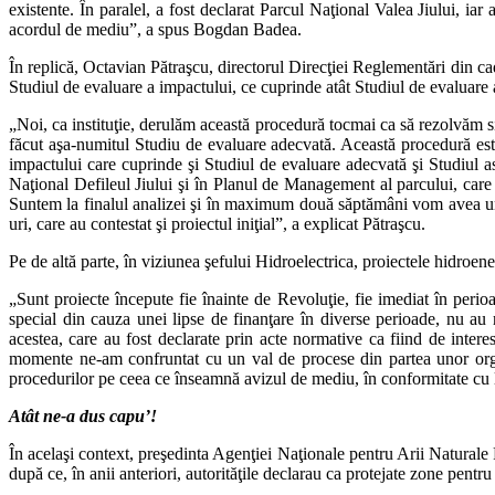
existente. În paralel, a fost declarat Parcul Naţional Valea Jiului, i
acordul de mediu”, a spus Bogdan Badea.
În replică, Octavian Pătraşcu, directorul Direcţiei Reglementări din c
Studiul de evaluare a impactului, ce cuprinde atât Studiul de evaluare 
„Noi, ca instituţie, derulăm această procedură tocmai ca să rezolvăm s
făcut aşa-numitul Studiu de evaluare adecvată. Această procedură este 
impactului care cuprinde şi Studiul de evaluare adecvată şi Studiul a
Naţional Defileul Jiului şi în Planul de Management al parcului, care 
Suntem la finalul analizei şi în maximum două săptămâni vom avea un r
uri, care au contestat şi proiectul iniţial”, a explicat Pătraşcu.
Pe de altă parte, în viziunea şefului Hidroelectrica, proiectele hidroene
„Sunt proiecte începute fie înainte de Revoluţie, fie imediat în perioa
special din cauza unei lipse de finanţare în diverse perioade, nu au reu
acestea, care au fost declarate prin acte normative ca fiind de intere
momente ne-am confruntat cu un val de procese din partea unor organiza
procedurilor pe ceea ce înseamnă avizul de mediu, în conformitate cu le
Atât ne-a dus capu’!
În acelaşi context, preşedinta Agenţiei Naţionale pentru Arii Naturale 
după ce, în anii anteriori, autorităţile declarau ca protejate zone pentr