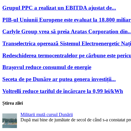
Grupul PPC a realizat un EBITDA ajustat de...
PIB-ul Uniunii Europene este evaluat la 18.800 miliar
Carlyle Group vrea să preia Aratas Corporation din..
Transelectrica opereazã Sistemul Electroenergetic Națio
Redeschiderea termocentralelor pe cărbune este pericu
Brașovul reduce consumul de energie
Seceta de pe Dunăre ar putea genera investiții...
Voltrelli reduce tariful de încărcare la 0,99 lei/kWh
Știrea zilei
Militarii mută cursul Dunării
După mai bine de jumătate de secol de când s-a constatat pr