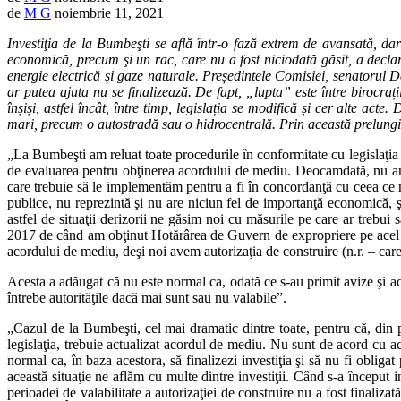
de
M G
noiembrie 11, 2021
Investiţia de la Bumbeşti se află într-o fază extrem de avansată, d
economică, precum şi un rac, care nu a fost niciodată găsit, a decla
energie electrică și gaze naturale. Președintele Comisiei, senatorul Da
ar putea ajuta nu se finalizează. De fapt, „lupta” este între birocraț
înșiși, astfel încât, între timp, legislația se modifică și cer alte act
mari, precum o autostradă sau o hidrocentrală. Prin această prelungire 
„La Bumbeşti am reluat toate procedurile în conformitate cu legislaţia
de evaluarea pentru obţinerea acordului de mediu. Deocamdată, nu am p
care trebuie să le implementăm pentru a fi în concordanţă cu ceea ce ne
publice, nu reprezintă şi nu are niciun fel de importanţă economică, şi
astfel de situaţii derizorii ne găsim noi cu măsurile pe care ar trebu
2017 de când am obţinut Hotărârea de Guvern de expropriere pe acel obie
acordului de mediu, deşi noi avem autorizaţia de construire (n.r. – car
Acesta a adăugat că nu este normal ca, odată ce s-au primit avize şi ac
întrebe autorităţile dacă mai sunt sau nu valabile”.
„Cazul de la Bumbeşti, cel mai dramatic dintre toate, pentru că, din 
legislaţia, trebuie actualizat acordul de mediu. Nu sunt de acord cu ac
normal ca, în baza acestora, să finalizezi investiţia şi să nu fi obligat
această situaţie ne aflăm cu multe dintre investiţii. Când s-a început 
perioadei de valabilitate a autorizaţiei de construire nu a fost finalizat