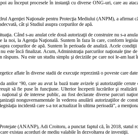
ar apoi au început procesele în instanţă cu diverse ONG-uri, care au atac
adrul Agenţiei Naţionale pentru Protecţia Mediului (ANPM), a afirmat că, 
adecvată, cât şi Studiul asupra corpurilor de apă.
ituaţia. Când s-au anulat cele două autorizaţii de construire nu s-a anul
la noi, la Agenţia Naţională. Suntem în faza în care, conform legislaţie
supra corpurilor de apă. Suntem în perioada de analiză. Acele condiţii 
nu este încă finalizat. Acum, Administraţia parcurilor naţionale ţine de
ăspuns. Nu este un studiu simplu şi deciziile pe care noi le-am luat î
rgetice aflate în diverse stadii de execuţie reprezintă o poveste care date
da anilor ‘90, care au avut la bază toate avizele şi autorizaţiile cerute
şit să fie puse în funcţiune. Ulterior începerii lucrărilor şi realizării
s naţional şi de interese public, au fost declarate diverse parcuri naţ
ţii nonguvernamentale în vederea anulării autorizaţiilor de construite 
gislaţia incidentă care s-a tot actualizat în ultima perioadă”, a menţion
Protejate (ANANP), Adi Croitoru, a punctat faptul că, în 2018, statul ro
u care existau acorduri de mediu valabile în dezvoltarea de investiţii.