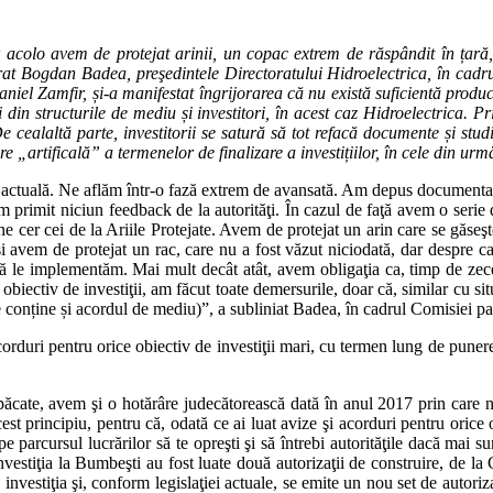
ar acolo avem de protejat arinii, un copac extrem de răspândit în țară
rat Bogdan Badea, preşedintele Directoratului Hidroelectrica, în cadr
niel Zamfir, și-a manifestat îngrijorarea că nu există suficientă producți
ii din structurile de mediu și investitori, în acest caz Hidroelectrica. 
e. De cealaltă parte, investitorii se satură să tot refacă documente și stu
„artificală” a termenelor de finalizare a investițiilor, în cele din urm
 actuală. Ne aflăm într-o fază extrem de avansată. Am depus documentaţi
rimit niciun feedback de la autorităţi. În cazul de faţă avem o serie de
 cer cei de la Ariile Protejate. Avem de protejat un arin care se găseşt
 avem de protejat un rac, care nu a fost văzut niciodată, dar despre car
i să le implementăm. Mai mult decât atât, avem obligaţia ca, timp de ze
ctiv de investiţii, am făcut toate demersurile, doar că, similar cu situaţ
e conține și acordul de mediu)”, a subliniat Badea, în cadrul Comisiei p
orduri pentru orice obiectiv de investiţii mari, cu termen lung de punere 
păcate, avem şi o hotărâre judecătorească dată în anul 2017 prin care ni
est principiu, pentru că, odată ce ai luat avize şi acorduri pentru orice 
 pe parcursul lucrărilor să te opreşti şi să întrebi autorităţile dacă mai
investiţia la Bumbeşti au fost luate două autorizaţii de construire, de l
ă investiţia şi, conform legislaţiei actuale, se emite un nou set de autoriz