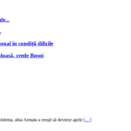
de...
.
nal în condiții dificile
loasă, crede Bușoi
oblema, abia Armata a reușit să devieze apele
[…]