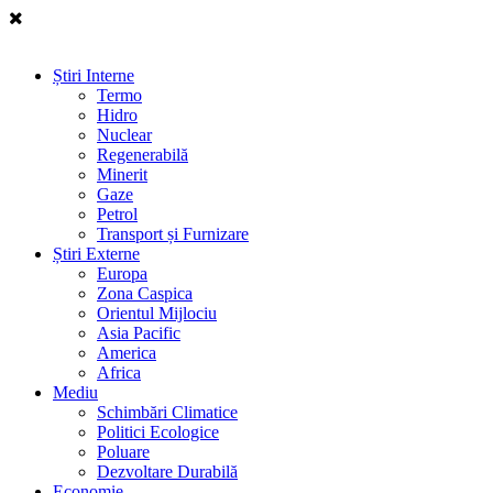
Știri Interne
Termo
Hidro
Nuclear
Regenerabilă
Minerit
Gaze
Petrol
Transport și Furnizare
Știri Externe
Europa
Zona Caspica
Orientul Mijlociu
Asia Pacific
America
Africa
Mediu
Schimbări Climatice
Politici Ecologice
Poluare
Dezvoltare Durabilă
Economie