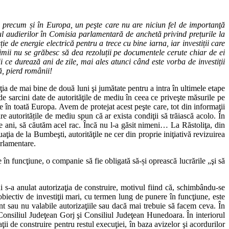
, precum și în Europa, un peşte care nu are niciun fel de importanţă
ul audierilor în Comisia parlamentară de anchetă privind prețurile la
e de energie electrică pentru a trece cu bine iarna, iar investiții care
Primii nu se grăbesc să dea rezoluții pe documentele cerute chiar de ei
dii ce durează ani de zile, mai ales atunci când este vorba de investiții
ă, pierd românii!
a de mai bine de două luni şi jumătate pentru a intra în ultimele etape
 sarcini date de autorităţile de mediu în ceea ce priveşte măsurile pe
e în toată Europa. Avem de protejat acest peşte care, tot din informaţii
e autoritățile de mediu spun că ar exista condiţii să trăiască acolo. În
ce ani, să căutăm acel rac. Încă nu l-a găsit nimeni… La Răstoliţa, din
ia de la Bumbeşti, autorităţile ne cer din proprie iniţiativă revizuirea
arlamentare.
în funcţiune, o companie să fie obligată să-și oprească lucrările „şi să
 s-a anulat autorizaţia de construire, motivul fiind că, schimbându-se
obiectiv de investiţii mari, cu termen lung de punere în funcţiune, este
 sunt sau nu valabile autorizaţiile sau dacă mai trebuie să facem ceva. În
a Consiliul Judeţean Gorj şi Consiliul Judeţean Hunedoara. În interiorul
aţii de construire pentru restul execuţiei, în baza avizelor şi acordurilor