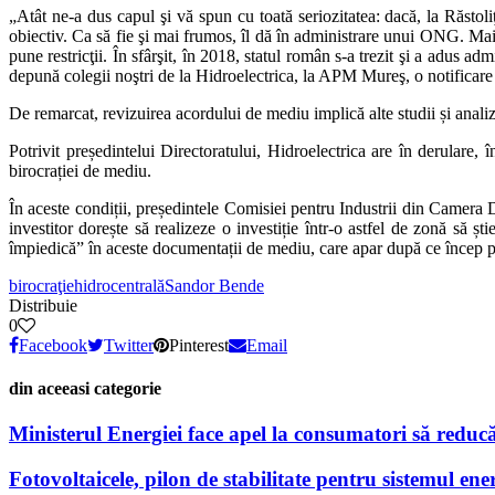
„Atât ne-a dus capul şi vă spun cu toată seriozitatea: dacă, la Răstoli
obiectiv. Ca să fie şi mai frumos, îl dă în administrare unui ONG. Mai de
pune restricţii. În sfârşit, în 2018, statul român s-a trezit şi a adus 
depună colegii noştri de la Hidroelectrica, la APM Mureş, o notificare p
De remarcat, revizuirea acordului de mediu implică alte studii și analize
Potrivit președintelui Directoratului, Hidroelectrica are în derulare,
birocrației de mediu.
În aceste condiții, președintele Comisiei pentru Industrii din Camera D
investitor dorește să realizeze o investiție într-o astfel de zonă să ș
împiedică” în aceste documentații de mediu, care apar după ce încep pro
birocraţie
hidrocentrală
Sandor Bende
Distribuie
0
Facebook
Twitter
Pinterest
Email
din aceeasi categorie
Ministerul Energiei face apel la consumatori să reducă
Fotovoltaicele, pilon de stabilitate pentru sistemul ener