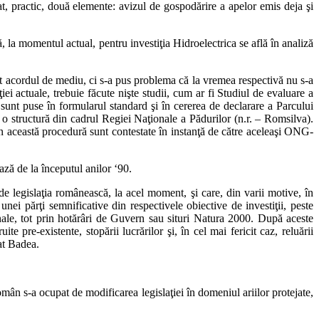
at, practic, două elemente: avizul de gospodărire a apelor emis deja şi
la momentul actual, pentru investiţia Hidroelectrica se află în analiză
at acordul de mediu, ci s-a pus problema că la vremea respectivă nu s-a
i actuale, trebuie făcute nişte studii, cum ar fi Studiul de evaluare a
sunt puse în formularul standard şi în cererea de declarare a Parcului
 o structură din cadrul Regiei Naţionale a Pădurilor (n.r. – Romsilva).
n această procedură sunt contestate în instanţă de către aceleaşi ONG-
ază de la începutul anilor ‘90.
 de legislaţia românească, la acel moment, şi care, din varii motive, în
 unei părţi semnificative din respectivele obiective de investiţii, peste
ionale, tot prin hotărâri de Guvern sau situri Natura 2000. După aceste
pre-existente, stopării lucrărilor şi, în cel mai fericit caz, reluării
at Badea.
mân s-a ocupat de modificarea legislaţiei în domeniul ariilor protejate,