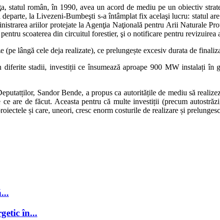
ţa, statul român, în 1990, avea un acord de mediu pe un obiectiv strategi
parte, la Livezeni-Bumbeşti s-a întâmplat fix acelaşi lucru: statul are un
administrarea ariilor protejate la Agenţia Naţională pentru Arii Naturale P
entru scoaterea din circuitul forestier, şi o notificare pentru revizuirea
 (pe lângă cele deja realizate), ce prelungește excesiv durata de finalizar
 în diferite stadii, investiții ce însumează aproape 900 MW instalați în
eputatților, Sandor Bende, a propus ca autoritățile de mediu să realizeze 
tie ce are de făcut. Aceasta pentru că multe investiții (precum autostrăzi
iectele și care, uneori, cresc enorm costurile de realizare și prelunges
...
getic în...