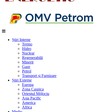
Știri Interne
Termo
Hidro
Nuclear
Regenerabilă
Minerit
Gaze
Petrol
Transport și Furnizare
Știri Externe
Europa
Zona Caspica
Orientul Mijlociu
Asia Pacific
America
Africa
Mediu