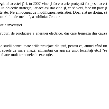
c al acestei ţări, în 2007 vine şi face o arie protejată fix peste acest
 obiectiv strategic, iar acelaşi stat vine şi, ce să vezi, face un parc şi
rotejate. Ne-am ocupat de modificarea legislaţiei. Doar atât ne dorim, să
 acordului de mediu”, a subliniat Croitoru.
e a investiției.
 grupuri de producere a energiei electrice, dar care trenează din cauza
studii pentru toate ariile protejate din țară, pentru ca, atunci când un
, șosele de mare viteză, alimentări cu apă ale unor localități etc.) ”se
c foarte mult termenele de execuție.