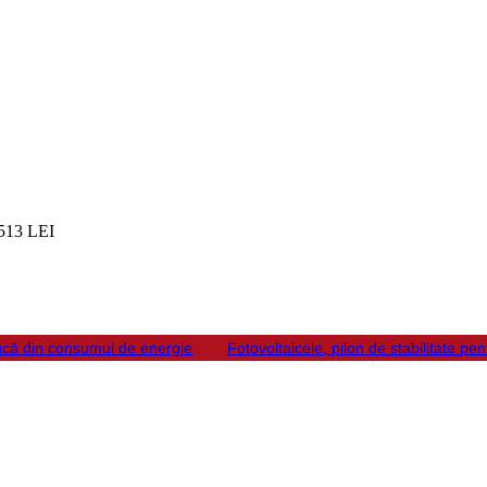
513 LEI
ducă din consumul de energie
Fotovoltaicele, pilon de stabilitate pe