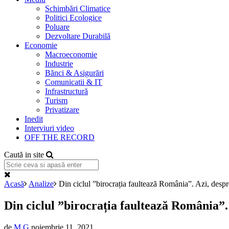
Schimbări Climatice
Politici Ecologice
Poluare
Dezvoltare Durabilă
Economie
Macroeconomie
Industrie
Bănci & Asigurări
Comunicatii & IT
Infrastructură
Turism
Privatizare
Inedit
Interviuri video
OFF THE RECORD
Caută in site
Acasă
Analize
Din ciclul ”birocrația faultează România”. Azi, despr
Din ciclul ”birocrația faultează România”.
de
M G
noiembrie 11, 2021