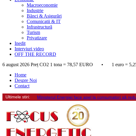
Macroeconomie
Industrie
Bănci & Asigurări
Comunicatii & IT
Infrastructură
Turism
Privatizare
Inedit
Interviuri video
OFF THE RECORD
6 august 2026
Preț CO2 1 tona = 78,57 EURO • 1 euro = 5,2
Home
Despre Noi
Contact
Ultimele stiri:
Ministerul Energiei face apel la consumatori să re